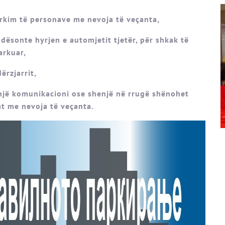
arkim të personave me nevoja të veçanta,
ësonte hyrjen e automjetit tjetër, për shkak të
arkuar,
rzjarrit,
enjë komunikacioni ose shenjë në rrugë shënohet
t me nevoja të veçanta.