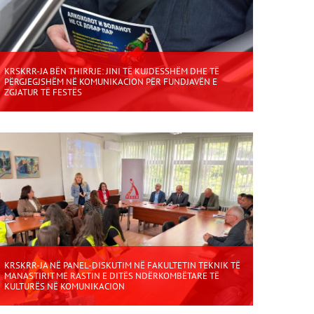
KRSKRR-JA BËN THIRRJE: JINI TË KUJDESSHËM DHE TË
PËRGJEGJSHËM NË KOMUNIKACION PËR FUNDJAVËN E
ZGJATUR TË FESTËS
KRSKRR-JA NË PANEL-DISKUTIM NË FAKULTETIN TEKNIK TË
MANASTIRIT ME RASTIN E DITËS NDËRKOMBËTARE TË
KULTURËS NË KOMUNIKACION