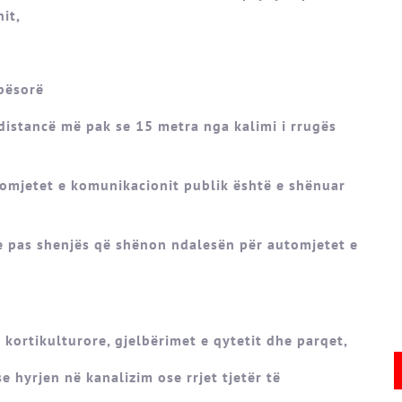
it,
bësorë
 distancë më pak se 15 metra nga kalimi i rrugës
automjetet e komunikacionit publik është e shënuar
e pas shenjës që shënon ndalesën për automjetet e
 kortikulturore, gjelbërimet e qytetit dhe parqet,
e hyrjen në kanalizim ose rrjet tjetër të