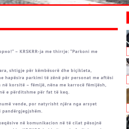
рно!“ – KRSKRR-ja me thirrje: “Parkoni me
ra, shtigje për këmbësorë dhe biçikleta,
 hapësira parkimi të zënë për personat me aftësi
a në korsitë – fëmijë, nëna me karrocë fëmijësh,
në e përditshme për fat të keq.
humë vende, por natyrisht njëra nga arsyet
 i pandërgjegjshëm.
tkeqësive në komunikacion në të cilat pësojnë