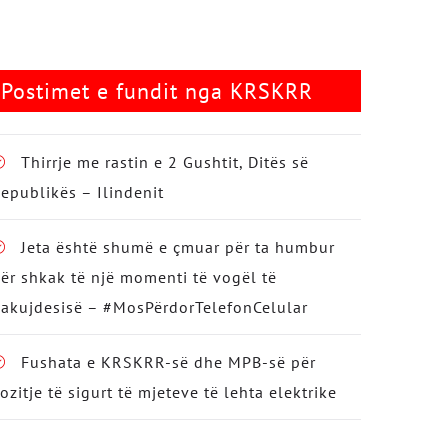
Postimet e fundit nga KRSKRR
Thirrje me rastin e 2 Gushtit, Ditës së
epublikës – Ilindenit
Jeta është shumë e çmuar për ta humbur
ër shkak të një momenti të vogël të
akujdesisë – #MosPërdorTelefonCelular
Fushata e KRSKRR-së dhe MPB-së për
ozitje të sigurt të mjeteve të lehta elektrike