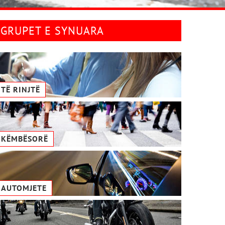
GRUPET E SYNUARA
TË RINJTË
KËMBËSORË
AUTOMJETE