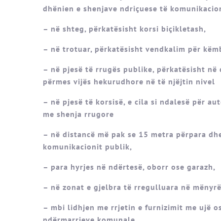
dhënien e shenjave ndriçuese të komunikacion
– në shteg, përkatësisht korsi biçikletash,
– në trotuar, përkatësisht vendkalim për këm
– në pjesë të rrugës publike, përkatësisht në
përmes vijës hekurudhore në të njëjtin nivel
– në pjesë të korsisë, e cila si ndalesë për 
me shenja rrugore
– në distancë më pak se 15 metra përpara dh
komunikacionit publik,
– para hyrjes në ndërtesë, oborr ose garazh,
– në zonat e gjelbra të rregulluara në mënyrë
– mbi lidhjen me rrjetin e furnizimit me ujë os
ndërmarrjeve komunale,