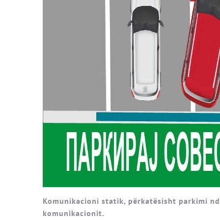
Komunikacioni statik, përkatësisht parkimi nd
komunikacionit.