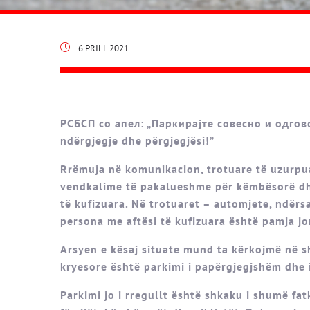
6 PRILL 2021
РСБСП со апел: „Паркирајте совесно и одгово
ndërgjegje dhe përgjegjësi!”
Rrëmuja në komunikacion, trotuare të uzurpua
vendkalime të pakalueshme për këmbësorë dhe
të kufizuara. Në trotuaret – automjete, ndërs
persona me aftësi të kufizuara është pamja jo
Arsyen e kësaj situate mund ta kërkojmë në s
kryesore është parkimi i papërgjegjshëm dhe
Parkimi jo i rregullt është shkaku i shumë fa