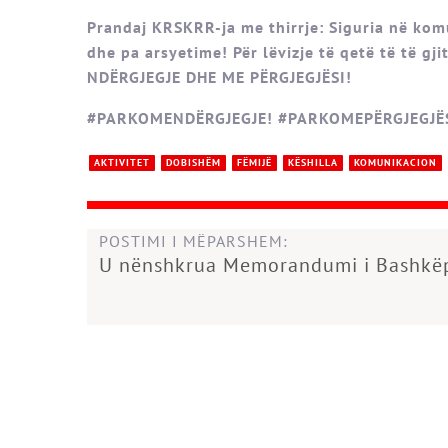
Prandaj KRSKRR-ja me thirrje: Siguria në komun
dhe pa arsyetime! Për lëvizje të qetë të të 
NDËRGJEGJE DHE ME PËRGJEGJËSI!
#PARKOMENDËRGJEGJE! #PARKOMEPËRGJEGJËS
AKTIVITET
DOBISHËM
FËMIJË
KËSHILLA
KOMUNIKACION
POSTIMI I MËPARSHEM:
U nënshkrua Memorandumi i Bashkë