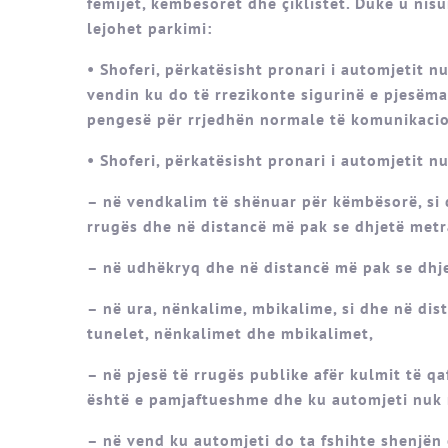
fëmijët, këmbësorët dhe çiklistët. Duke u nis
lejohet parkimi:
• Shoferi, përkatësisht pronari i automjetit 
vendin ku do të rrezikonte sigurinë e pjesëma
pengesë për rrjedhën normale të komunikacion
• Shoferi, përkatësisht pronari i automjetit 
– në vendkalim të shënuar për këmbësorë, si 
rrugës dhe në distancë më pak se dhjetë met
– në udhëkryq dhe në distancë më pak se dhjet
– në ura, nënkalime, mbikalime, si dhe në di
tunelet, nënkalimet dhe mbikalimet,
– në pjesë të rrugës publike afër kulmit të q
është e pamjaftueshme dhe ku automjeti nuk 
– në vend ku automjeti do ta fshihte shenjën