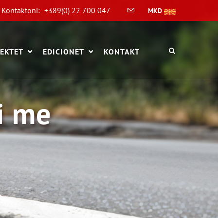
Kontaktoni:
+389(0) 22 700 047
MKD
EKTET
EDICIONET
KONTAKT
i me