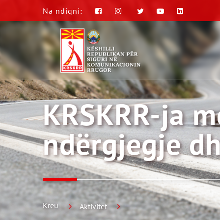
Na ndiqni:
KRSKRR-ja me 
ndërgjegje dh
Kreu
Aktivitet