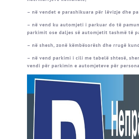
– në vendet e parashikuara për lëvizje dhe p
– në vend ku automjeti i parkuar do të pamund
parkimit ose daljes së automjetit tashmë të p
– në shesh, zonë këmbësorësh dhe rrugë kundë
– në vend parkimi i cili me tabelë shtesë, sh
vendi për parkimin e automjeteve për persona