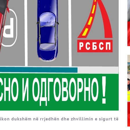
ikon dukshëm në rrjedhën dhe zhvillimin e sigurt të