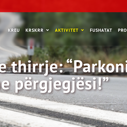
KREU
KRSKRR
AKTIVITET
FUSHATAT
PRO
thirrje: “Parkon
e përgjegjësi!”