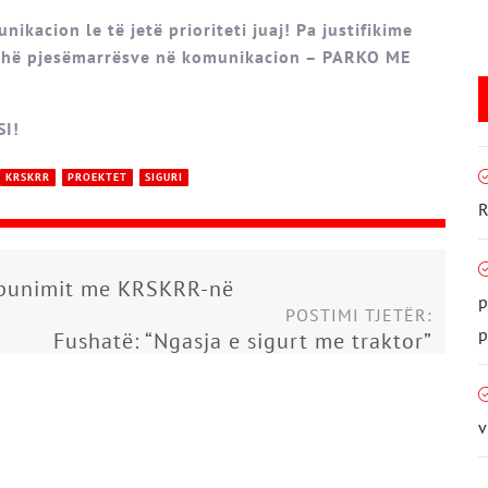
ikacion le të jetë prioriteti juaj! Pa justifikime
gjithë pjesëmarrësve në komunikacion – PARKO ME
I!
KRSKRR
PROEKTET
SIGURI
R
punimit me KRSKRR-në
p
POSTIMI TJETËR:
p
Fushatë: “Ngasja e sigurt me traktor”
v