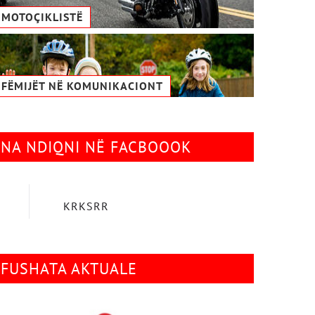
MOTOÇIKLISTË
FËMIJËT NË KOMUNIKACIONТ
NA NDIQNI NË FACBOOOK
KRKSRR
FUSHATA AKTUALE