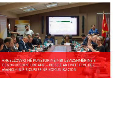
ANGELLOVSKI NË PUNËTORINË MBI LËVIZSHMËRINË E
QËNDRUESHME URBANE – PJESË E AKTIVITETEVE PËR
AVANCIMIN E SIGURISË NË KOMUNIKACION