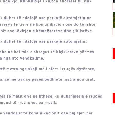
ur nga kjo, KRSKRR-ja i kujton shoferët ku nuk
nuk duhet të ndalojë ose parkojë automjetin në
rrësve të tjerë në komunikacion ose do të ishte
it ose lëvizjen e këmbësorëve dhe çiklistëve.
nuk duhet të ndalojë ose parkojë automjetin:
dhe në kalimin e shtegut të biçikletave përmes
ra nga ato vendkalime,
ë metra nga skaji më i afërt i rrugës dytësore,
stancë më pak se pesëmbëdhjetë metra nga urat,
afës së malit dhe në kthesë, ku dukshmëria e rrugës
mund të rrethohet pa rrezik,
 e vendosur të komunikacionit ose pajisjen për