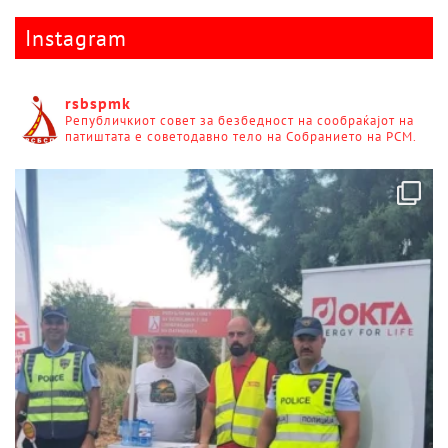
Instagram
rsbspmk
Републичкиот совет за безбедност на сообраќајот на
патиштата е советодавно тело на Собранието на РСМ.