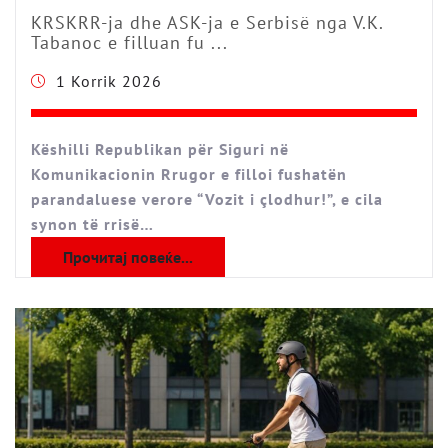
KRSKRR-ja dhe ASK-ja e Serbisë nga V.K.
Tabanoc e filluan fu ...
1 Korrik 2026
Këshilli Republikan për Siguri në
Komunikacionin Rrugor e filloi fushatën
parandaluese verore “Vozit i çlodhur!”, e cila
synon të rrisë…
Прочитај повеќе...