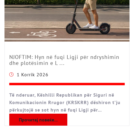
NJOFTIM: Hyn në fuqi Ligji për ndryshimin
dhe plotësimin e L ...
1 Korrik 2026
Të nderuar, Këshilli Republikan për Siguri në
Komunikacionin Rrugor (KRSKRR) dëshiron t’ju
përkujtojë se sot hyn në fuqi Ligji për…
Прочитај повеќе...