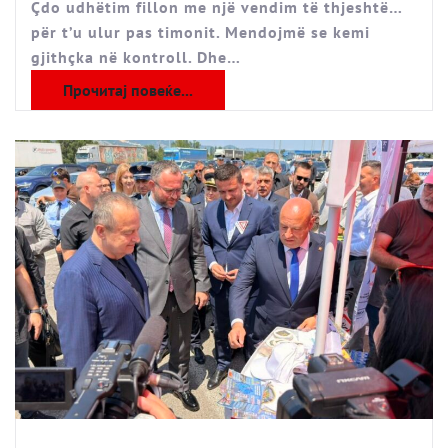
Çdo udhëtim fillon me një vendim të thjeshtë…
për t’u ulur pas timonit. Mendojmë se kemi
gjithçka në kontroll. Dhe…
Прочитај повеќе...