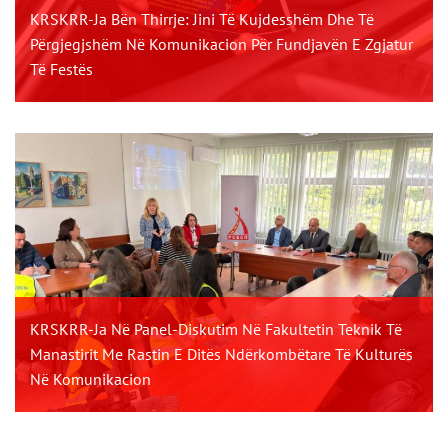
KRSKRR-Ja Bën Thirrje: Jini Të Kujdesshëm Dhe Të
Përgjegjshëm Në Komunikacion Për Fundjavën E Zgjatur
Të Festës
KRSKRR-Ja Në Panel-Diskutim Në Fakultetin Teknik Të
Manastirit Me Rastin E Ditës Ndërkombëtare Të Kulturës
Në Komunikacion