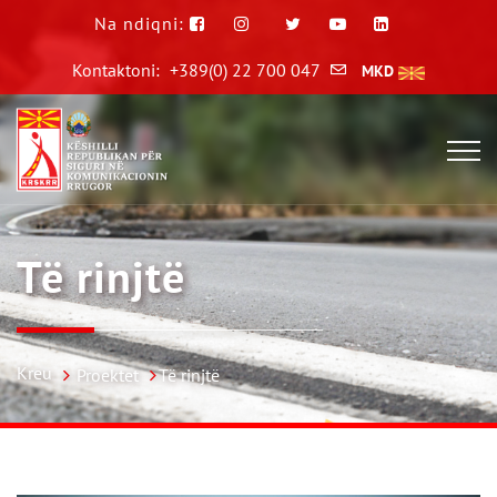
Na ndiqni:
Kontaktoni:
+389(0) 22 700 047
MKD
Të rinjtë
Kreu
Proektet
Të rinjtë