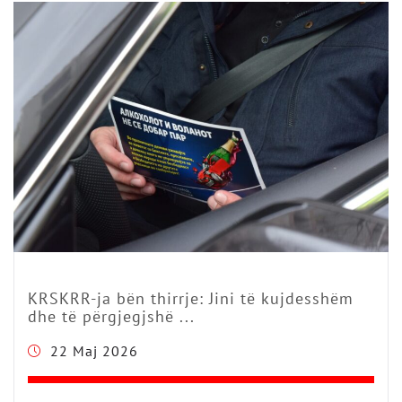
KRSKRR-ja bën thirrje: Jini të kujdesshëm
dhe të përgjegjshë ...
22 Maj 2026