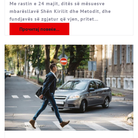
Me rastin e 24 majit, ditës së mësuesve
mbarësllavë Shën Kirilit dhe Metodit, dhe
fundjavës së zgjatur që vjen, pritet…
Прочитај повеќе...