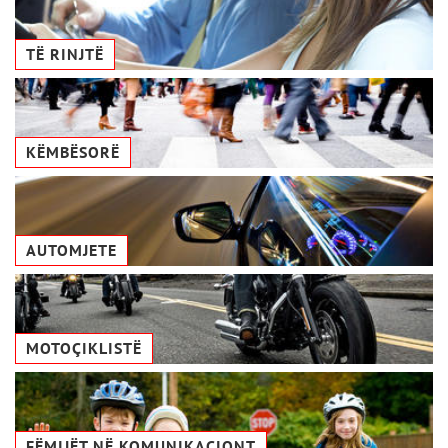
TË RINJTË
KËMBËSORË
AUTOMJETE
MOTOÇIKLISTË
FËMIJËT NË KOMUNIKACIONТ