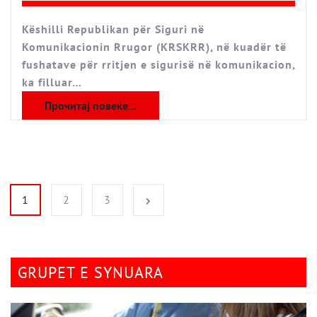
Këshilli Republikan për Siguri në
Komunikacionin Rrugor (KRSKRR), në kuadër të
fushatave për rritjen e sigurisë në komunikacion,
ka filluar…
Прочитај повеќе...
Faqosje postimesh
1
2
3
GRUPET E SYNUARA