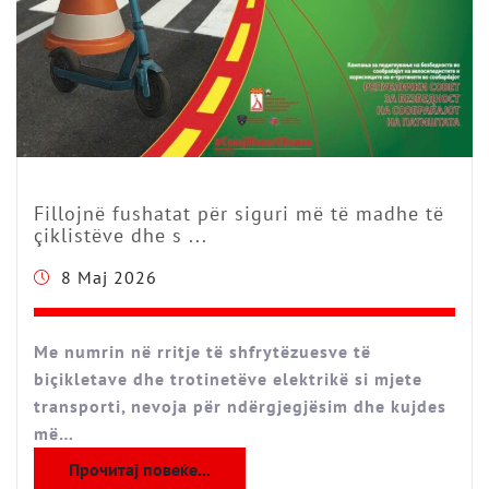
Fillojnë fushatat për siguri më të madhe të
çiklistëve dhe s ...
8 Maj 2026
Me numrin në rritje të shfrytëzuesve të
biçikletave dhe trotinetëve elektrikë si mjete
transporti, nevoja për ndërgjegjësim dhe kujdes
më…
Прочитај повеќе...