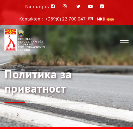
Na ndiqni:
Kontaktoni:
+389(0) 22 700 047
MKD
Политика за
приватност
Kreu