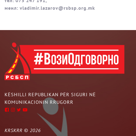
тел: 075 247 191,
меил: vladimir.lazarov@rsbsp.org.mk
KËSHILLI REPUBLIKAN PËR SIGURI NË
KOMUNIKACIONIN RRUGORR
KRSKRR ©
2026