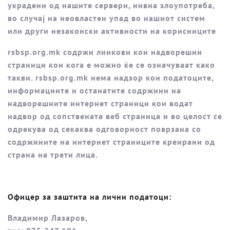
украдени од нашите сервери, нивна злоупотреба,
во случај на неовластен упад во нашиот систем
или други незаконски активности на корисниците
rsbsp.org.mk содржи линкови кон надворешни
страници кои кога е можно ќе се означуваат како
такви. rsbsp.org.mk нема надзор кон податоците,
информациите и останатите содржини на
надворешните интернет страници кои водат
надвор од сопственaта веб страница и во целост се
одрекува од секаква одговорност поврзана со
содржините на интернет страниците креирани од
страна на трети лица.
Офицер за заштита на лични податоци:
Владимир Лазаров,