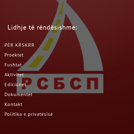
Lidhje të rëndësishme:
PËR KRSKRR
Proektet
Fushtat
Aktivitet
Edicionet
Dokumentet
Kontakt
Politika e privatësisë