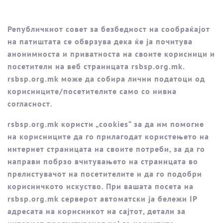
Републичкиот совет за безбедност на сообраќајот
на патиштата се обврзува дека ќе ја почитува
анонимноста и приватноста на своите корисници и
посетители на веб страницата rsbsp.org.mk.
rsbsp.org.mk може да собира лични податоци од
корисниците/посетителите само со нивна
согласност.
rsbsp.org.mk користи „cookies“ за да им помогне
на корисниците да го прилагодат користењето на
интернет страницата на своите потреби, за да го
направи побрзо вчитувањето на страницата во
прелистувачот на посетителите и да го подобри
корисничкото искуство. При вашата посета на
rsbsp.org.mk серверот автоматски ја бележи IP
адресата на корисникот на сајтот, детали за