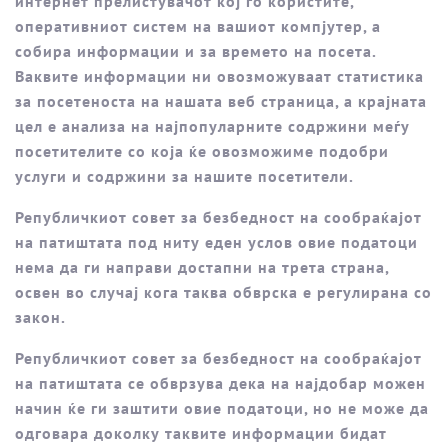
интернет прелистувачот кој го користите,
оперативниот систем на вашиот компјутер, а
собира информации и за времето на посета.
Ваквите информации ни овозможуваат статистика
за посетеноста на нашата веб страница, а крајната
цел е анализа на најпопуларните содржини меѓу
посетителите со која ќе овозможиме подобри
услуги и содржини за нашите посетители.
Републичкиот совет за безбедност на сообраќајот
на патиштата под ниту еден услов овие податоци
нема да ги направи достапни на трета страна,
освен во случај кога таква обврска е регулирана со
закон.
Републичкиот совет за безбедност на сообраќајот
на патиштата се обврзува дека на најдобар можен
начин ќе ги заштити овие податоци, но не може да
одговара доколку таквите информации бидат