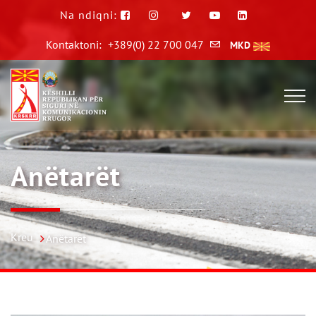
Na ndiqni:
Kontaktoni:
+389(0) 22 700 047
MKD
Anëtarët
Kreu
Anëtarët