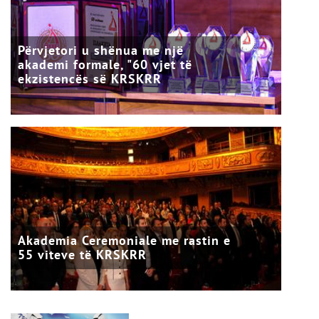
Përvjetori u shënua me një
akademi formale, "60 vjet të
ekzistencës së KRSKRR
Akademia Ceremoniale me rastin e
55 viteve të KRSKRR