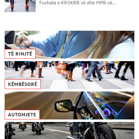
Fushata e KRSKRR-së dhe MPB-së…
TË RINJTË
KËMBËSORË
AUTOMJETE