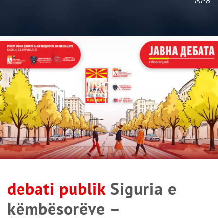
MPB
debati publik
Siguria e
këmbësorëve –