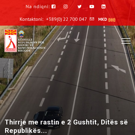
Na ndiqni:
Kontaktoni:
+389(0) 22 700 047
MKD
Jeta është shumë e çmuar për ta
humbur për shkak t...