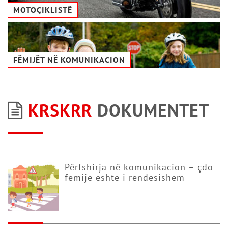
MOTOÇIKLISTË
FËMIJËT NË KOMUNIKACION
KRSKRR
DOKUMENTET
Përfshirja në komunikacion – çdo
fëmijë është i rëndësishëm