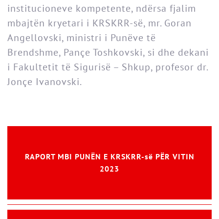
institucioneve kompetente, ndërsa fjalim
mbajtën kryetari i KRSKRR-së, mr. Goran
Angellovski, ministri i Punëve të
Brendshme, Pançe Toshkovski, si dhe dekani
i Fakultetit të Sigurisë – Shkup, profesor dr.
Jonçe Ivanovski.
RAPORT MBI PUNËN E KRSKRR-së PËR VITIN
2023