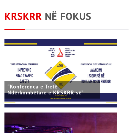
KRSKRR
NË FOKUS
“Konferenca e Tretë
Ndërkombëtare e KRSKRR-së”