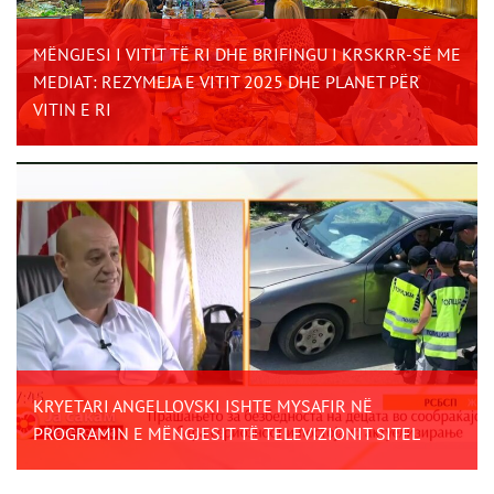
MËNGJESI I VITIT TË RI DHE BRIFINGU I KRSKRR-SË ME
MEDIAT: REZYMEJA E VITIT 2025 DHE PLANET PËR
VITIN E RI
KRYETARI ANGELLOVSKI ISHTE MYSAFIR NË
PROGRAMIN E MËNGJESIT TË TELEVIZIONIT SITEL