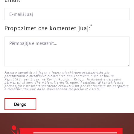
*
Propozimet ose komentet juaj:
Forma e kontaktit në faqen e internetit shërben ekskluzivisht për
parashtrimin e mesazheve elektronike dhe kontaktimin me Këshillin
Republikan për Siguri në Komunikacionin Rrugor. Të dhënat e dërguara
përmes tij, si emri dhe mbiemri, e-maili, numri i telefonit të kontaktit dhe
përmbajtja e mesazhit shërbejnë ekskluzivisht për kontaktimin me dërguesin
e mesazhit dhe nuk do të shpërndahen me personat e tretë.