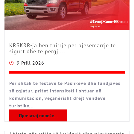
KRSKRR-ja bën thirrje për pjesëmarrje të
sigurt dhe të përgj ...
9 Prill 2026
Për shkak të festave të Pashkëve dhe fundjavës
së zgjatur, pritet intensiteti i shtuar në
komunikacion, veçanërisht drejt vendeve
turistike,…
Прочитај повеќе...
Thirrje për rritje të kujdesit dhe pjesëmarrje