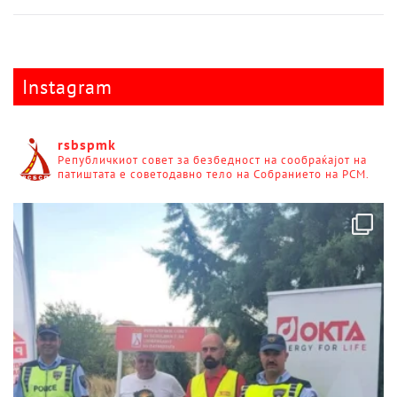
Instagram
rsbspmk
Републичкиот совет за безбедност на сообраќајот на
патиштата е советодавно тело на Собранието на РСМ.