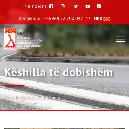
Na ndiqni:
Kontaktoni:
+389(0) 22 700 047
MKD
Këshilla të dobishëm
Kreu
Këshilla të dobishëm