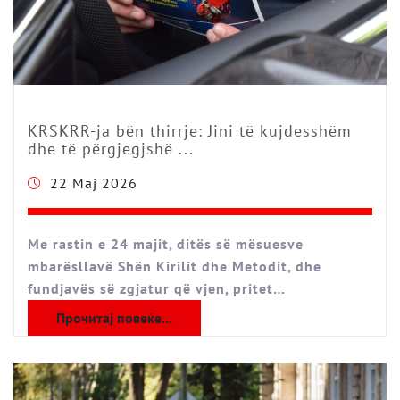
KRSKRR-ja bën thirrje: Jini të kujdesshëm
dhe të përgjegjshë ...
22 Maj 2026
Me rastin e 24 majit, ditës së mësuesve
mbarësllavë Shën Kirilit dhe Metodit, dhe
fundjavës së zgjatur që vjen, pritet…
Прочитај повеќе...