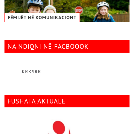
FËMIJËT NË KOMUNIKACIONТ
NA NDIQNI NË FACBOOOK
KRKSRR
FUSHATA AKTUALE