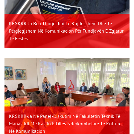
KRSKRR-Ja Bën Thirrje: Jini Të Kujdesshëm Dhe Të
Përgjegjshëm Në Komunikacion Për Fundjavën E Zgjatur
Të Festës
KRSKRR-Ja Në Panel-Diskutim Në Fakultetin Teknik Të
Manastirit Me Rastin E Ditës Ndërkombëtare Të Kulturës
Në Komunikacion