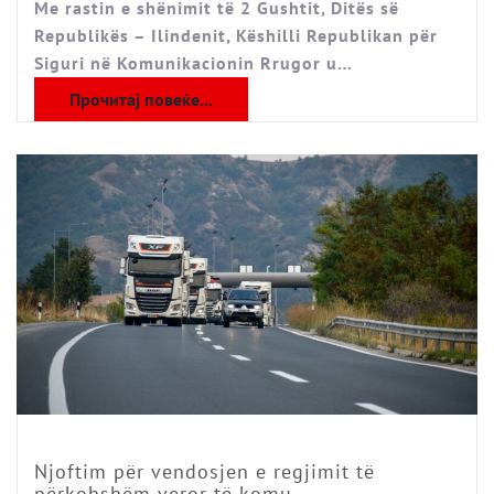
Me rastin e shënimit të 2 Gushtit, Ditës së
Republikës – Ilindenit, Këshilli Republikan për
Siguri në Komunikacionin Rrugor u…
Прочитај повеќе...
Njoftim për vendosjen e regjimit të
përkohshëm veror të komu ...