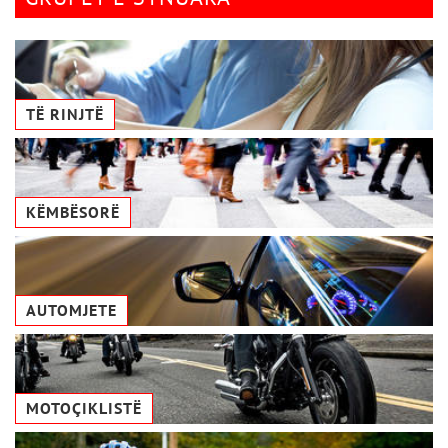
TË RINJTË
KËMBËSORË
AUTOMJETE
MOTOÇIKLISTË