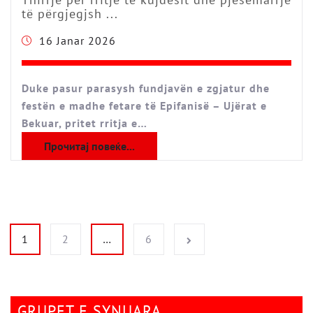
të përgjegjsh ...
16 Janar 2026
Duke pasur parasysh fundjavën e zgjatur dhe
festën e madhe fetare të Epifanisë – Ujërat e
Bekuar, pritet rritja e…
Прочитај повеќе...
Faqosje postimesh
1
2
…
6
GRUPET E SYNUARA