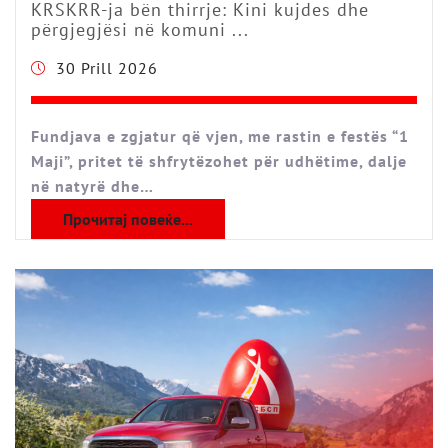
KRSKRR-ja bën thirrje: Kini kujdes dhe
përgjegjësi në komuni ...
30 Prill 2026
Fundjava e zgjatur që vjen, me rastin e festës “1
Maji”, pritet të shfrytëzohet për udhëtime, dalje
në natyrë dhe…
Прочитај повеќе...