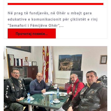
Në prag të fundjavës, në Ohër u mbajt gara
edukative e komunikacionit për çiklistët e rinj
“Semafori i Fëmijëve Ohër”,…
Прочитај повеќе...