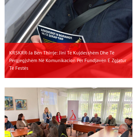
KRSKRR-Ja Bën Thirrje: Jini Të Kujdesshëm Dhe Të
Përgjegjshëm Në Komunikacion Për Fundjavën E Zgjatur
Të Festës