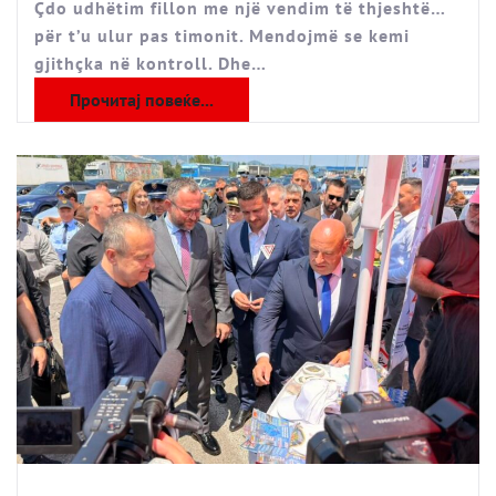
Çdo udhëtim fillon me një vendim të thjeshtë…
për t’u ulur pas timonit. Mendojmë se kemi
gjithçka në kontroll. Dhe…
Прочитај повеќе...