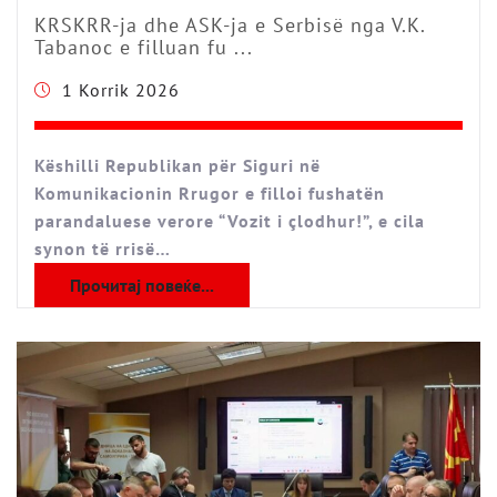
KRSKRR-ja dhe ASK-ja e Serbisë nga V.K.
Tabanoc e filluan fu ...
1 Korrik 2026
Këshilli Republikan për Siguri në
Komunikacionin Rrugor e filloi fushatën
parandaluese verore “Vozit i çlodhur!”, e cila
synon të rrisë…
Прочитај повеќе...