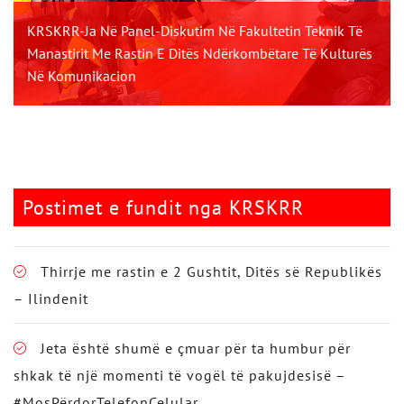
KRSKRR-Ja Në Panel-Diskutim Në Fakultetin Teknik Të
Manastirit Me Rastin E Ditës Ndërkombëtare Të Kulturës
Në Komunikacion
Postimet e fundit nga KRSKRR
Thirrje me rastin e 2 Gushtit, Ditës së Republikës
– Ilindenit
Jeta është shumë e çmuar për ta humbur për
shkak të një momenti të vogël të pakujdesisë –
#MosPërdorTelefonCelular