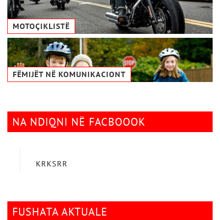
MOTOÇIKLISTË
FËMIJËT NË KOMUNIKACIONТ
NA NDIQNI NË FACBOOOK
KRKSRR
FUSHATA AKTUALE