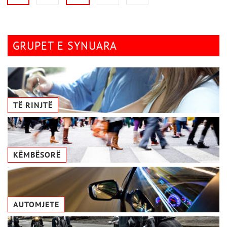
GRUPET E SYNUARA
TË RINJTË
KËMBËSORË
AUTOMJETE