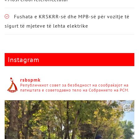
Fushata e KRSKRR-së dhe MPB-së për vozitje të
sigurt të mjeteve të lehta elektrike
Instagram
rsbspmk
Републичкиот совет за безбедност на сообраќајот на
патиштата е советодавно тело на Собранието на РСМ.