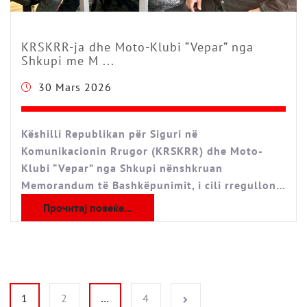
KRSKRR-ja dhe Moto-Klubi “Vepar” nga
Shkupi me M ...
30 Mars 2026
Këshilli Republikan për Siguri në
Komunikacionin Rrugor (KRSKRR) dhe Moto-
Klubi “Vepar” nga Shkupi nënshkruan
Memorandum të Bashkëpunimit, i cili rregullon…
Прочитај повеќе...
Faqosje postimesh
1
2
…
4