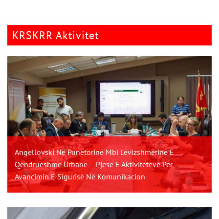
KRSKRR Aktivitet
Angellovski Në Punëtorinë Mbi Lëvizshmërinë E
Qëndrueshme Urbane – Pjesë E Aktiviteteve Për
Avancimin E Sigurisë Në Komunikacion