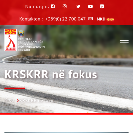
Na ndiqni:
Kontaktoni:
+389(0) 22 700 047
MKD
KRSKRR në fokus
Kreu
KRSKRR në fokus