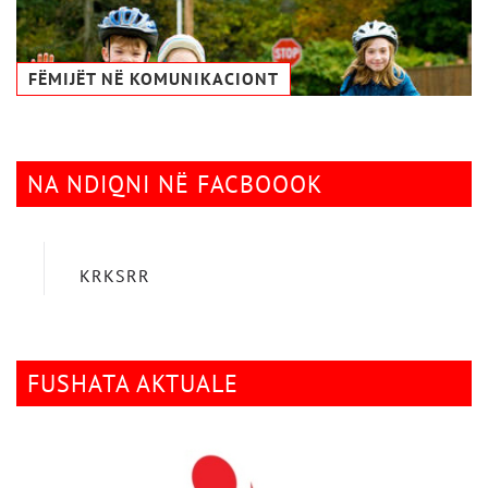
FËMIJËT NË KOMUNIKACIONТ
NA NDIQNI NË FACBOOOK
KRKSRR
FUSHATA AKTUALE