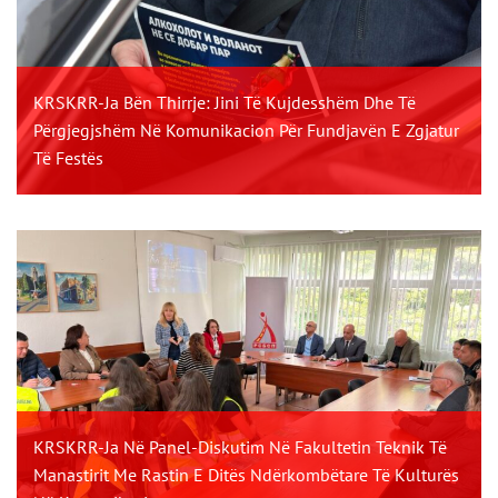
KRSKRR-Ja Bën Thirrje: Jini Të Kujdesshëm Dhe Të
Përgjegjshëm Në Komunikacion Për Fundjavën E Zgjatur
Të Festës
KRSKRR-Ja Në Panel-Diskutim Në Fakultetin Teknik Të
Manastirit Me Rastin E Ditës Ndërkombëtare Të Kulturës