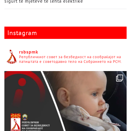
sigurt të mjeteve të lehta elektrike
Instagram
rsbspmk
Републичкиот совет за безбедност на сообраќајот на
патиштата е советодавно тело на Собранието на РСМ.