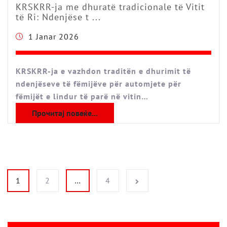
KRSKRR-ja me dhuratë tradicionale të Vitit
të Ri: Ndenjëse t ...
1 Janar 2026
KRSKRR-ja e vazhdon traditën e dhurimit të
ndenjëseve të fëmijëve për automjete për
fëmijët e lindur të parë në vitin…
Прочитај повеќе...
Faqosje postimesh
1
2
…
4