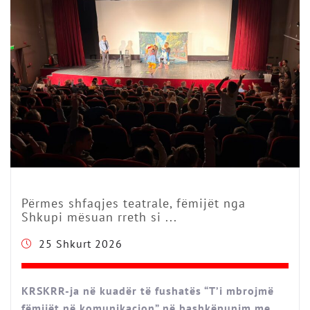
Përmes shfaqjes teatrale, fëmijët nga
Shkupi mësuan rreth si ...
25 Shkurt 2026
KRSKRR-ja në kuadër të fushatës “T’i mbrojmë
fëmijët në komunikacion” në bashkëpunim me