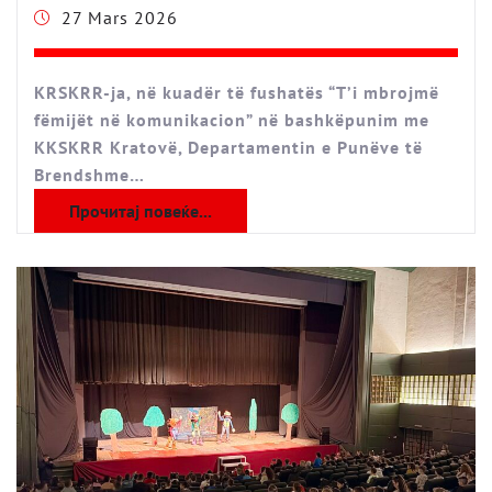
27 Mars 2026
KRSKRR-ja, në kuadër të fushatës “T’i mbrojmë
fëmijët në komunikacion” në bashkëpunim me
KKSKRR Kratovë, Departamentin e Punëve të
Brendshme…
Прочитај повеќе...