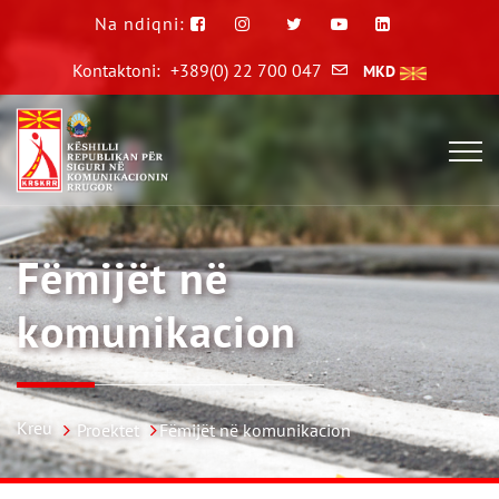
Na ndiqni:
Kontaktoni:
+389(0) 22 700 047
MKD
Fëmijët në
komunikacion
Kreu
Proektet
Fëmijët në komunikacion