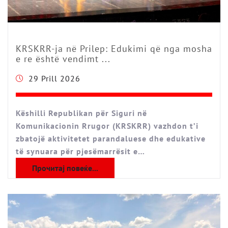
KRSKRR-ja në Prilep: Edukimi që nga mosha
e re është vendimt ...
29 Prill 2026
Këshilli Republikan për Siguri në
Komunikacionin Rrugor (KRSKRR) vazhdon t’i
zbatojë aktivitetet parandaluese dhe edukative
të synuara për pjesëmarrësit e…
Прочитај повеќе...