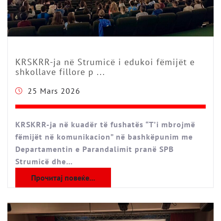
KRSKRR-ja në Strumicë i edukoi fëmijët e
shkollave fillore p ...
25 Mars 2026
КRSKRR-ja në kuadër të fushatës “T’i mbrojmë
fëmijët në komunikacion” në bashkëpunim me
Departamentin e Parandalimit pranë SPB
Strumicë dhe…
Прочитај повеќе...