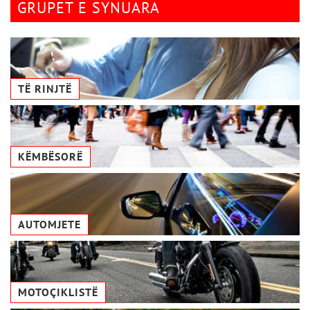
GRUPET E SYNUARA
TË RINJTË
KËMBËSORË
AUTOMJETE
MOTOÇIKLISTË