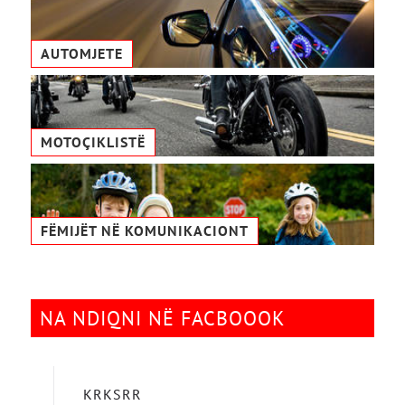
AUTOMJETE
MOTOÇIKLISTË
FËMIJËT NË KOMUNIKACIONТ
NA NDIQNI NË FACBOOOK
KRKSRR