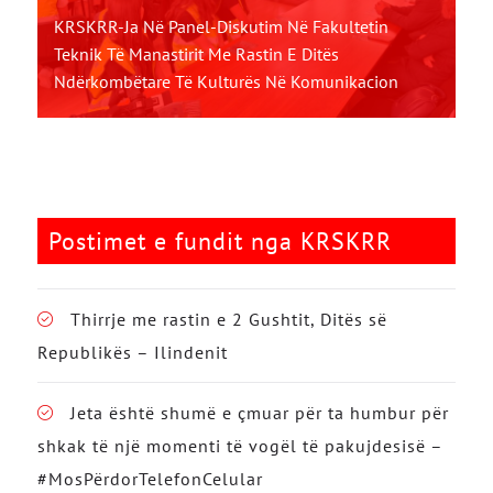
KRSKRR-Ja Në Panel-Diskutim Në Fakultetin
Teknik Të Manastirit Me Rastin E Ditës
Ndërkombëtare Të Kulturës Në Komunikacion
Postimet e fundit nga KRSKRR
Thirrje me rastin e 2 Gushtit, Ditës së
Republikës – Ilindenit
Jeta është shumë e çmuar për ta humbur për
shkak të një momenti të vogël të pakujdesisë –
#MosPërdorTelefonCelular