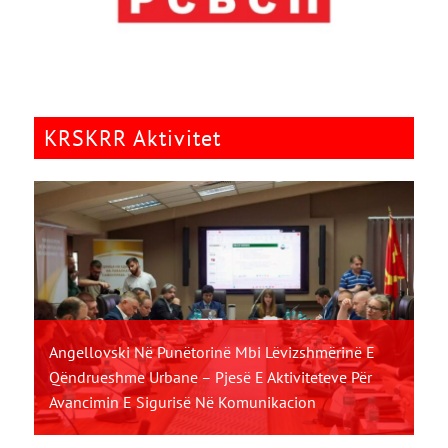
KRSKRR Aktivitet
Angellovski Në Punëtorinë Mbi Lëvizshmërinë E
Qëndrueshme Urbane – Pjesë E Aktiviteteve Për
Avancimin E Sigurisë Në Komunikacion