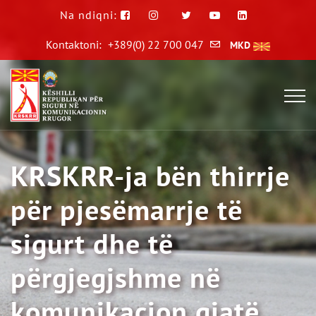
Na ndiqni:
Kontaktoni:
+389(0) 22 700 047
MKD
KRSKRR-ja bën thirrje
për pjesëmarrje të
sigurt dhe të
përgjegjshme në
komunikacion gjatë