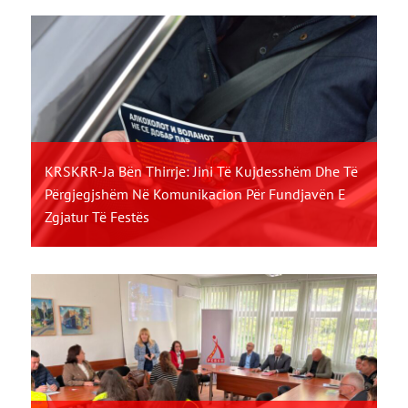
KRSKRR-Ja Bën Thirrje: Jini Të Kujdesshëm Dhe Të
Përgjegjshëm Në Komunikacion Për Fundjavën E
Zgjatur Të Festës