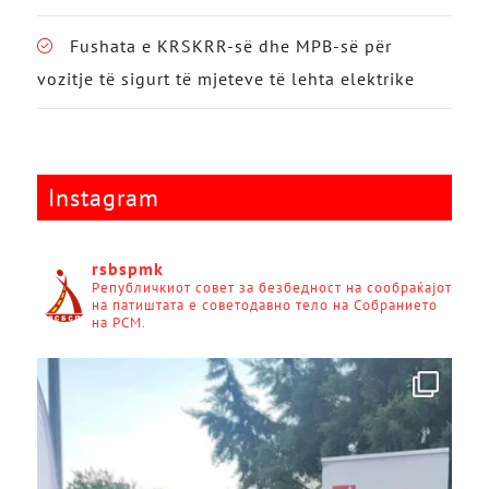
Fushata e KRSKRR-së dhe MPB-së për
vozitje të sigurt të mjeteve të lehta elektrike
Instagram
rsbspmk
Републичкиот совет за безбедност на сообраќајот
на патиштата е советодавно тело на Собранието
на РСМ.