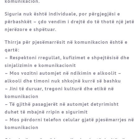
komunikacion.
Siguria nuk është individuale, por përgjegjësi e
përbashkët – çdo vendim i drejtë do të thotë një jetë
njerëzore e shpëtuar.
Thirrja për pjesëmarrësit në komunikacion është e
qartë:
– Respektoni rregullat, kufizimet e shpejtësisë dhe
sinjalizimin e komunikacionit
– Mos vozitni automjet në ndikimin e alkoolit –
alkooli dhe timoni nuk shkojnë kurrë së bashku
– Jini të duruar, tregoni kulturë dhe etikë në
komunikacion
– Të gjithë pasagjerët në automjet detyrimisht
duhet të mbajnë rripin e sigurimit
– Mos përdorni telefon celular gjatë pjesëmarrjes në
komunikacion