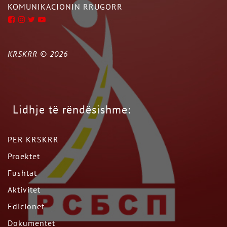
KOMUNIKACIONIN RRUGORR
KRSKRR ©
2026
Lidhje të rëndësishme:
PËR KRSKRR
Proektet
Fushtat
Aktivitet
Edicionet
Dokumentet