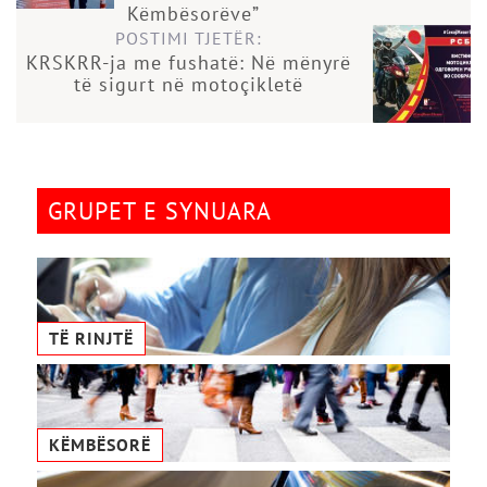
Këmbësorëve”
POSTIMI TJETËR:
KRSKRR-ja me fushatë: Në mënyrë
të sigurt në motoçikletë
GRUPET E SYNUARA
TË RINJTË
KËMBËSORË