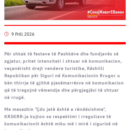
9 Prill 2026
Për shkak të festave të Pashkëve dhe fundjavës së
zgjatur, pritet intensiteti i shtuar në komunikacion,
veçanërisht drejt vendeve turistike, Këshilli
Republikan për Siguri në Komunikacionin Rrugor u
bën thirrje të gjithë pjesëmarrësve në komunikacion
që të tregojnë vëmendje dhe përgjegjësi të shtuar
në rrugë.
Me mesazhin “Çdo jetë është e rëndësishme”,
KRSKRR-ja kujton se respektimi i rregullave të
komunikacionit është miku më i mirë i sigurisë në