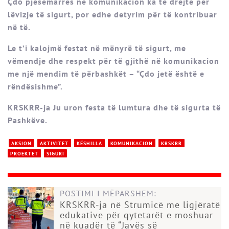
Çdo pjesëmarrës në komunikacion ka të drejtë për
lëvizje të sigurt, por edhe detyrim për të kontribuar
në të.
Le t’i kalojmë festat në mënyrë të sigurt, me
vëmendje dhe respekt për të gjithë në komunikacion
me një mendim të përbashkët – “Çdo jetë është e
rëndësishme”.
KRSKRR-ja Ju uron festa të lumtura dhe të sigurta të
Pashkëve.
AKSION
AKTIVITET
KËSHILLA
KOMUNIKACION
KRSKRR
PROEKTET
SIGURI
POSTIMI I MËPARSHEM:
KRSKRR-ja në Strumicë me ligjëratë
edukative për qytetarët e moshuar
në kuadër të “Javës së