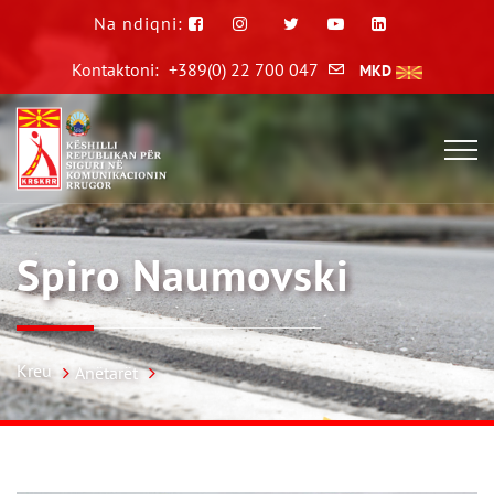
Na ndiqni:
Kontaktoni:
+389(0) 22 700 047
MKD
Spiro Naumovski
Kreu
Anëtarët