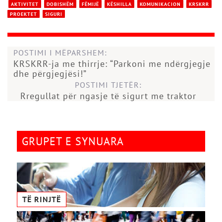
AKTIVITET
DOBISHËM
FËMIJË
KËSHILLA
KOMUNIKACION
KRSKRR
PROEKTET
SIGURI
POSTIMI I MËPARSHEM:
KRSKRR-ja me thirrje: “Parkoni me ndërgjegje
dhe përgjegjësi!”
POSTIMI TJETËR:
Rregullat për ngasje të sigurt me traktor
GRUPET E SYNUARA
TË RINJTË