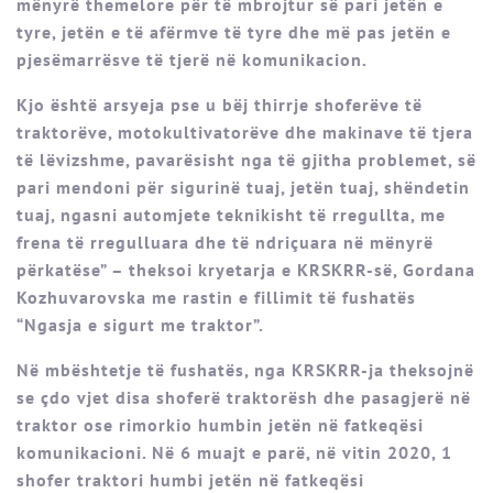
mënyrë themelore për të mbrojtur së pari jetën e
tyre, jetën e të afërmve të tyre dhe më pas jetën e
pjesëmarrësve të tjerë në komunikacion.
Kjo është arsyeja pse u bëj thirrje shoferëve të
traktorëve, motokultivatorëve dhe makinave të tjera
të lëvizshme, pavarësisht nga të gjitha problemet, së
pari mendoni për sigurinë tuaj, jetën tuaj, shëndetin
tuaj, ngasni automjete teknikisht të rregullta, me
frena të rregulluara dhe të ndriçuara në mënyrë
përkatëse” – theksoi kryetarja e KRSKRR-së, Gordana
Kozhuvarovska me rastin e fillimit të fushatës
“Ngasja e sigurt me traktor”.
Në mbështetje të fushatës, nga KRSKRR-ja theksojnë
se çdo vjet disa shoferë traktorësh dhe pasagjerë në
traktor ose rimorkio humbin jetën në fatkeqësi
komunikacioni. Në 6 muajt e parë, në vitin 2020, 1
shofer traktori humbi jetën në fatkeqësi