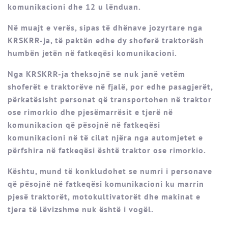
komunikacioni dhe 12 u lënduan.
Në muajt e verës, sipas të dhënave jozyrtare nga
KRSKRR-ja, të paktën edhe dy shoferë traktorësh
humbën jetën në fatkeqësi komunikacioni.
Nga KRSKRR-ja theksojnë se nuk janë vetëm
shoferët e traktorëve në fjalë, por edhe pasagjerët,
përkatësisht personat që transportohen në traktor
ose rimorkio dhe pjesëmarrësit e tjerë në
komunikacion që pësojnë në fatkeqësi
komunikacioni në të cilat njëra nga automjetet e
përfshira në fatkeqësi është traktor ose rimorkio.
Kështu, mund të konkludohet se numri i personave
që pësojnë në fatkeqësi komunikacioni ku marrin
pjesë traktorët, motokultivatorët dhe makinat e
tjera të lëvizshme nuk është i vogël.