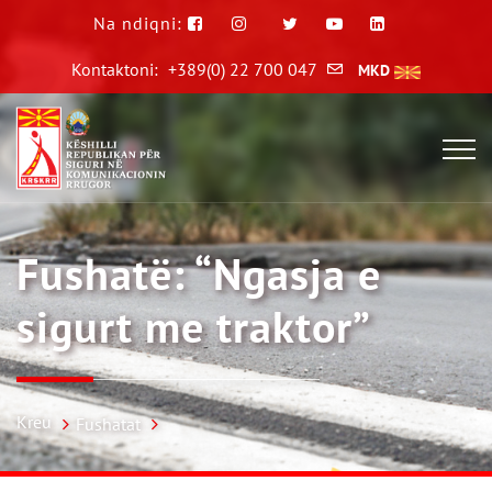
Na ndiqni:
Kontaktoni:
+389(0) 22 700 047
MKD
Fushatë: “Ngasja e
sigurt me traktor”
Kreu
Fushatat