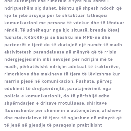
dhe automjeti ose rimorkio e tyre nuk është i
ndriçueshëm siç duhet, kështu që shpesh ndodh që
kjo të jetë arsyeja për të shkaktuar fatkeqësi
komunikacioni me persona të vdekur dhe të lënduar
rëndë. Të udhëhequr nga kjo situatë, brenda kësaj
fushate, KRSKRR-ja së bashku me MPB-në dhe
partnerët e tjerë do të zbatojnë një numër të madh
aktivitetesh parandaluese në mënyrë që të rrisin
ndërgjegjësimin mbi nevojën për ndriçim më të
madh, përkatësisht ndriçim adekuat të traktorëve,
rimorkiove dhe makinave të tjera të lëvizshme kur
marrin pjesë në komunikacion. Fushata, përveç
edukimit të drejtpërdrejtë, paralajmërimit nga
policia e komunikacionit, do të përfshijë edhe
shpërndarjen e dritave rrotulluese, shiritave
fluoreshente për shënimin e automjeteve, afisheve
dhe materialeve të tjera të ngjashme në mënyrë që
të jenë në gjendje të paraqesin praktikisht