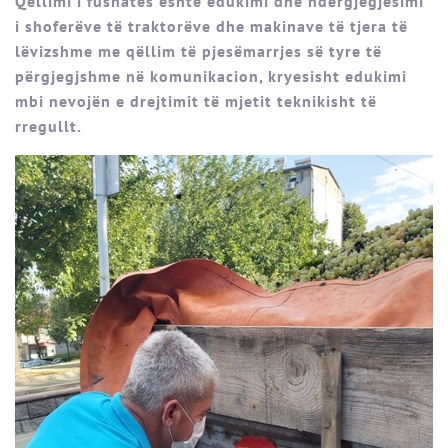
Qëllimi i fushatës është edukimi dhe ndërgjegjësimi
i shoferëve të traktorëve dhe makinave të tjera të
lëvizshme me qëllim të pjesëmarrjes së tyre të
përgjegjshme në komunikacion, kryesisht edukimi
mbi nevojën e drejtimit të mjetit teknikisht të
rregullt.