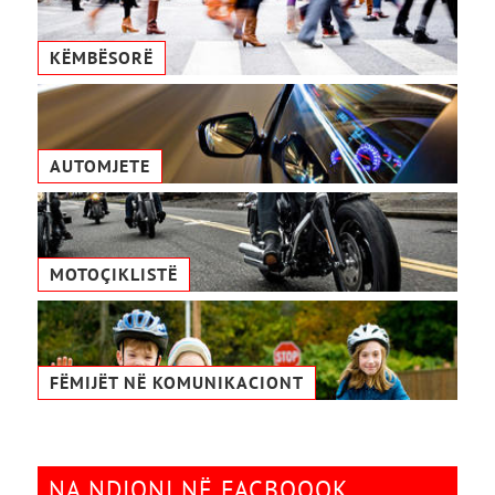
KËMBËSORË
AUTOMJETE
MOTOÇIKLISTË
FËMIJËT NË KOMUNIKACIONТ
NA NDIQNI NË FACBOOOK