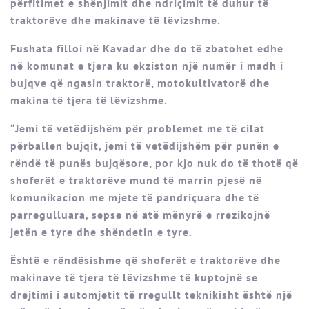
përfitimet e shënjimit dhe ndriçimit të duhur të
traktorëve dhe makinave të lëvizshme.
Fushata filloi në Kavadar dhe do të zbatohet edhe
në komunat e tjera ku ekziston një numër i madh i
bujqve që ngasin traktorë, motokultivatorë dhe
makina të tjera të lëvizshme.
“Jemi të vetëdijshëm për problemet me të cilat
përballen bujqit, jemi të vetëdijshëm për punën e
rëndë të punës bujqësore, por kjo nuk do të thotë që
shoferët e traktorëve mund të marrin pjesë në
komunikacion me mjete të pandriçuara dhe të
parregulluara, sepse në atë mënyrë e rrezikojnë
jetën e tyre dhe shëndetin e tyre.
Është e rëndësishme që shoferët e traktorëve dhe
makinave të tjera të lëvizshme të kuptojnë se
drejtimi i automjetit të rregullt teknikisht është një