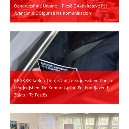
Qëndrueshme Urbane – Pjesë E Aktiviteteve Për
Avancimin E Sigurisë Në Komunikacion
KRSKRR-Ja Bën Thirrje: Jini Të Kujdesshëm Dhe Të
Përgjegjshëm Në Komunikacion Për Fundjavën E
Zgjatur Të Festës