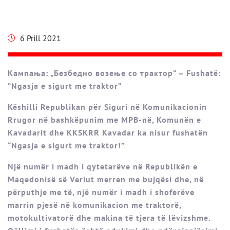
6 Prill 2021
Кампања: „Безбедно возење со трактор“ – Fushatë:
“Ngasja e sigurt me traktor”
Këshilli Republikan për Siguri në Komunikacionin
Rrugor në bashkëpunim me MPB-në, Komunën e
Kavadarit dhe KKSKRR Kavadar ka nisur fushatën
“Ngasja e sigurt me traktor!”
Një numër i madh i qytetarëve në Republikën e
Maqedonisë së Veriut merren me bujqësi dhe, në
përputhje me të, një numër i madh i shoferëve
marrin pjesë në komunikacion me traktorë,
motokultivatorë dhe makina të tjera të lëvizshme.