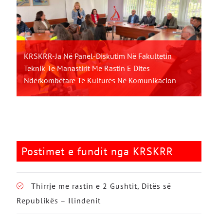
KRSKRR-Ja Në Panel-Diskutim Në Fakultetin
Teknik Të Manastirit Me Rastin E Ditës
Ndërkombëtare Të Kulturës Në Komunikacion
Postimet e fundit nga KRSKRR
Thirrje me rastin e 2 Gushtit, Ditës së
Republikës – Ilindenit