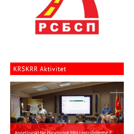
KRSKRR Aktivitet
Angellovski Në Punëtorinë Mbi Lëvizshmërinë E