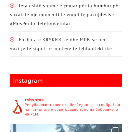
Jeta është shumë e çmuar për ta humbur për
shkak të një momenti të vogël të pakujdesisë –
#MosPërdorTelefonCelular
Fushata e KRSKRR-së dhe MPB-së për
vozitje të sigurt të mjeteve të lehta elektrike
Instagram
rsbspmk
Републичкиот совет за безбедност на сообраќајот
на патиштата е советодавно тело на Собранието
на РСМ.