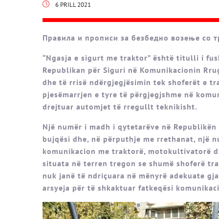
6 PRILL 2021
Правила и прописи за безбедно возење со тра
“Ngasja e sigurt me traktor” është titulli i fu
Republikan për Siguri në Komunikacionin Rru
dhe të rrisë ndërgjegjësimin tek shoferët e t
pjesëmarrjen e tyre të përgjegjshme në komun
drejtuar automjet të rregullt teknikisht.
Një numër i madh i qytetarëve në Republikën
bujqësi dhe, në përputhje me rrethanat, një 
komunikacion me traktorë, motokultivatorë dhe
situata në terren tregon se shumë shoferë tra
nuk janë të ndriçuara në mënyrë adekuate gjat
arsyeja për të shkaktuar fatkeqësi komunikac