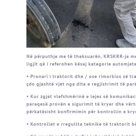
Në përputhje me të theksuarën, KRSKRR-ja me
ligjit që i referohen kësaj kategorie automjet
• Pronari i traktorit dhe / ose rimorkios së tr
çdo gjashtë vjet nga dita e regjistrimit të par
• Kur zgjat vlefshmërinë e lejes së komunikacio
paraqesë provën e sigurimit të kryer dhe vërt
përkatësisht konfirmimin për kontrollin e krye
• Kontrollet e rregullta teknike të traktorit b