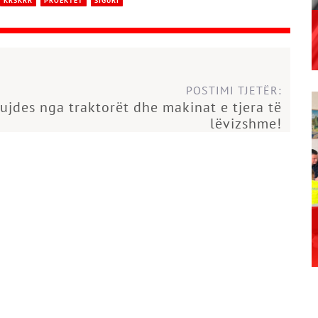
KRSKRR
PROEKTET
SIGURI
POSTIMI TJETËR:
ujdes nga traktorët dhe makinat e tjera të
lëvizshme!