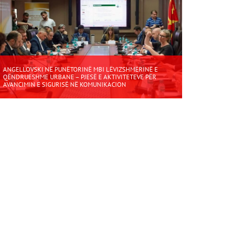
ANGELLOVSKI NË PUNËTORINË MBI LËVIZSHMËRINË E
QËNDRUESHME URBANE – PJESË E AKTIVITETEVE PËR
AVANCIMIN E SIGURISË NË KOMUNIKACION