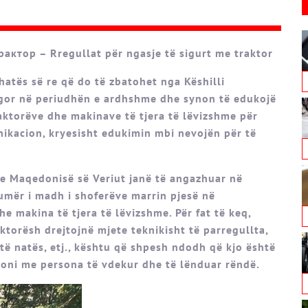
ктор – Rregullat për ngasje të sigurt me traktor
shatës së re që do të zbatohet nga Këshilli
gor në periudhën e ardhshme dhe synon të edukojë
raktorëve dhe makinave të tjera të lëvizshme për
ikacion, kryesisht edukimin mbi nevojën për të
 e Maqedonisë së Veriut janë të angazhuar në
numër i madh i shoferëve marrin pjesë në
 makina të tjera të lëvizshme. Për fat të keq,
ktorësh drejtojnë mjete teknikisht të parregullta,
ë natës, etj., kështu që shpesh ndodh që kjo është
ioni me persona të vdekur dhe të lënduar rëndë.