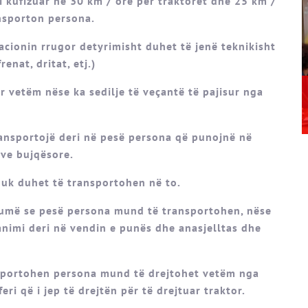
ë i kufizuar në 30 km / orë për traktorët dhe 25 km /
ansporton persona.
kacionin rrugor detyrimisht duhet të jenë teknikisht
renat, dritat, etj.)
 vetëm nëse ka sedilje të veçantë të pajisur nga
ransportojë deri në pesë persona që punojnë në
ëve bujqësore.
nuk duhet të transportohen në to.
shumë se pesë persona mund të transportohen, nëse
nimi deri në vendin e punës dhe anasjelltas dhe
ansportohen persona mund të drejtohet vetëm nga
feri që i jep të drejtën për të drejtuar traktor.