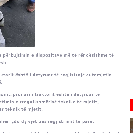
 përkujtimin e dispozitave më të rëndësishme të
esh:
aktorit është i detyruar të regjistrojë automjetin
ë.
nit, pronari i traktorit është i detyruar të
etimin e rregullshmërisë teknike të mjetit,
r teknik të mjetit.
ëhen çdo dy vjet pas regjistrimit të parë.