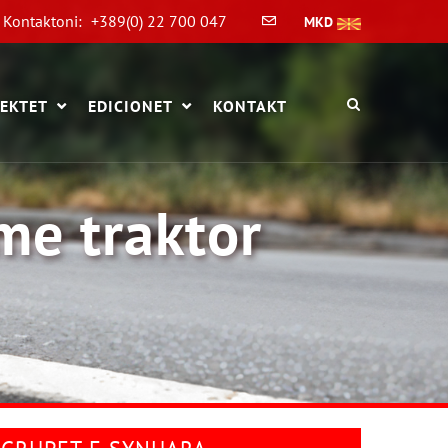
Kontaktoni:
+389(0) 22 700 047
MKD
EKTET
EDICIONET
KONTAKT
 me traktor