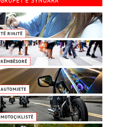
GRUPET E SYNUARA
TË RINJTË
KËMBËSORË
AUTOMJETE
MOTOÇIKLISTË