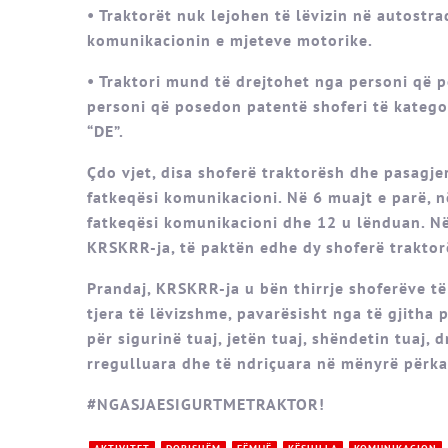
• Traktorët nuk lejohen të lëvizin në autostr
komunikacionin e mjeteve motorike.
• Traktori mund të drejtohet nga personi që p
personi që posedon patentë shoferi të kategorive 
“DE”.
Çdo vjet, disa shoferë traktorësh dhe pasagje
fatkeqësi komunikacioni. Në 6 muajt e parë, n
fatkeqësi komunikacioni dhe 12 u lënduan. Në
KRSKRR-ja, të paktën edhe dy shoferë trakto
Prandaj, KRSKRR-ja u bën thirrje shoferëve t
tjera të lëvizshme, pavarësisht nga të gjitha 
për sigurinë tuaj, jetën tuaj, shëndetin tuaj, 
rregulluara dhe të ndriçuara në mënyrë përka
#NGASJAESIGURTMETRAKTOR!