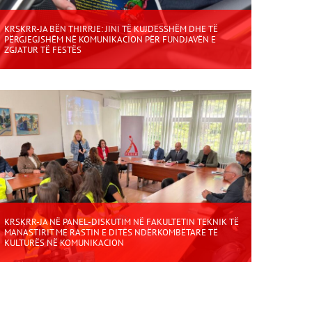
KRSKRR-JA BËN THIRRJE: JINI TË KUJDESSHËM DHE TË
PËRGJEGJSHËM NË KOMUNIKACION PËR FUNDJAVËN E
ZGJATUR TË FESTËS
KRSKRR-JA NË PANEL-DISKUTIM NË FAKULTETIN TEKNIK TË
MANASTIRIT ME RASTIN E DITËS NDËRKOMBËTARE TË
KULTURËS NË KOMUNIKACION