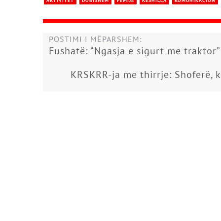
AKTIVITET
DOBISHËM
FËMIJË
KËSHILLA
KOMUNIKACION
POSTIMI I MËPARSHEM:
Fushatë: “Ngasja e sigurt me traktor”
KRSKRR-ja me thirrje: Shoferë, k