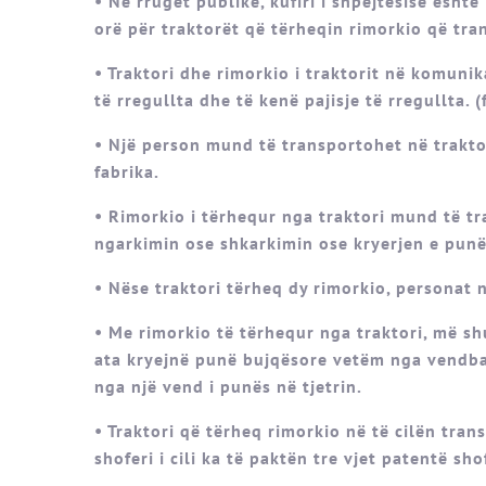
• Në rrugët publike, kufiri i shpejtësisë ësht
orë për traktorët që tërheqin rimorkio që tr
• Traktori dhe rimorkio i traktorit në komuni
të rregullta dhe të kenë pajisje të rregullta. (f
• Një person mund të transportohet në traktor
fabrika.
• Rimorkio i tërhequr nga traktori mund të t
ngarkimin ose shkarkimin ose kryerjen e pun
• Nëse traktori tërheq dy rimorkio, personat 
• Me rimorkio të tërhequr nga traktori, më 
ata kryejnë punë bujqësore vetëm nga vendba
nga një vend i punës në tjetrin.
• Traktori që tërheq rimorkio në të cilën tr
shoferi i cili ka të paktën tre vjet patentë sho