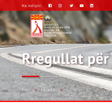
Na ndiqni:
Rregullat për
Kreu
KRSKRR