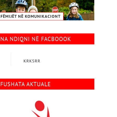
FËMIJËT NË KOMUNIKACIONТ
NA NDIQNI NË FACBOOOK
KRKSRR
FUSHATA AKTUALE