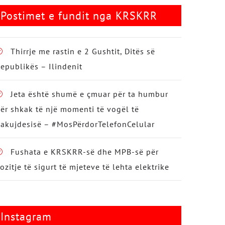
Postimet e fundit nga KRSKRR
Thirrje me rastin e 2 Gushtit, Ditës së
epublikës – Ilindenit
Jeta është shumë e çmuar për ta humbur
ër shkak të një momenti të vogël të
akujdesisë – #MosPërdorTelefonCelular
Fushata e KRSKRR-së dhe MPB-së për
ozitje të sigurt të mjeteve të lehta elektrike
Instagram