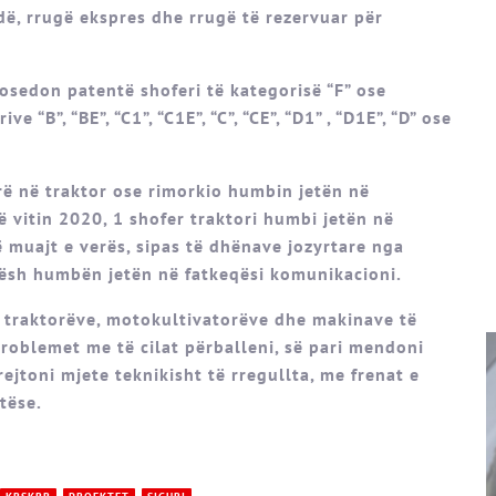
adë, rrugë ekspres dhe rrugë të rezervuar për
osedon patentë shoferi të kategorisë “F” ose
“B”, “BE”, “C1”, “C1E”, “C”, “CE”, “D1” , “D1E”, “D” ose
rë në traktor ose rimorkio humbin jetën në
ë vitin 2020, 1 shofer traktori humbi jetën në
 muajt e verës, sipas të dhënave jozyrtare nga
rësh humbën jetën në fatkeqësi komunikacioni.
ë traktorëve, motokultivatorëve dhe makinave të
problemet me të cilat përballeni, së pari mendoni
drejtoni mjete teknikisht të rregullta, me frenat e
tëse.