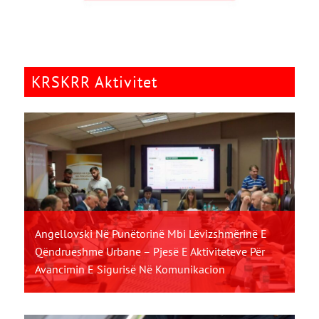
KRSKRR Aktivitet
Angellovski Në Punëtorinë Mbi Lëvizshmërinë E
Qëndrueshme Urbane – Pjesë E Aktiviteteve Për
Avancimin E Sigurisë Në Komunikacion