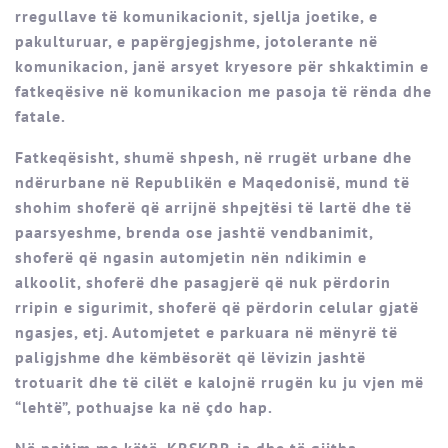
rregullave të komunikacionit, sjellja joetike, e
pakulturuar, e papërgjegjshme, jotolerante në
komunikacion, janë arsyet kryesore për shkaktimin e
fatkeqësive në komunikacion me pasoja të rënda dhe
fatale.
Fatkeqësisht, shumë shpesh, në rrugët urbane dhe
ndërurbane në Republikën e Maqedonisë, mund të
shohim shoferë që arrijnë shpejtësi të lartë dhe të
paarsyeshme, brenda ose jashtë vendbanimit,
shoferë që ngasin automjetin nën ndikimin e
alkoolit, shoferë dhe pasagjerë që nuk përdorin
rripin e sigurimit, shoferë që përdorin celular gjatë
ngasjes, etj. Automjetet e parkuara në mënyrë të
paligjshme dhe këmbësorët që lëvizin jashtë
trotuarit dhe të cilët e kalojnë rrugën ku ju vjen më
“lehtë”, pothuajse ka në çdo hap.