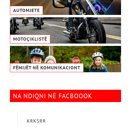
AUTOMJETE
MOTOÇIKLISTË
FËMIJËT NË KOMUNIKACIONТ
NA NDIQNI NË FACBOOOK
KRKSRR