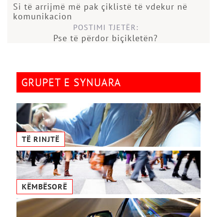
Si të arrijmë më pak çiklistë të vdekur në
komunikacion
POSTIMI TJETËR:
Pse të përdor biçikletën?
GRUPET E SYNUARA
TË RINJTË
KËMBËSORË