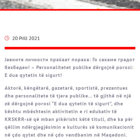
20 Prill 2021
Јавните личности праќаат порака: Го сакаме градот
безбеден! – Personalitetet publike dërgojnë porosi:
E dua qytetin të sigurt!
Aktorë, këngëtarë, gazetarë, sportistë, prezantues
dhe personalitete të tjera publike… të gjithë në një
zë dërgojnë porosi “E dua qytetin të sigurt”, dhe
kështu mbështesin aktivitetin e ri edukativ të
KRSKRR-së që mban pikërisht këtë titull, dhe ka për
qëllim ndërgjegjësimin e kulturës së komunikacionit
në çdo qytet dhe në çdo vendbanim në Maqedoni.