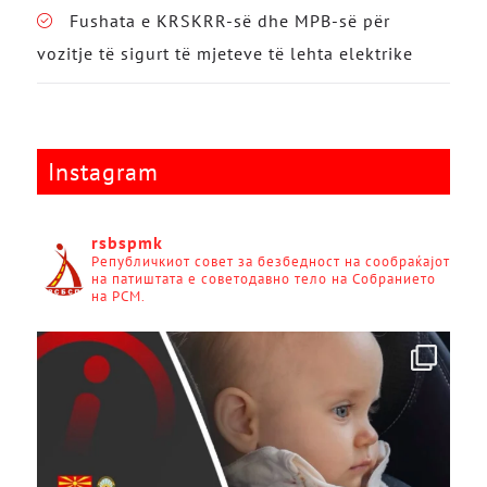
Fushata e KRSKRR-së dhe MPB-së për
vozitje të sigurt të mjeteve të lehta elektrike
Instagram
rsbspmk
Републичкиот совет за безбедност на сообраќајот
на патиштата е советодавно тело на Собранието
на РСМ.