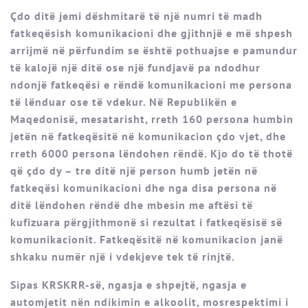
Çdo ditë jemi dëshmitarë të një numri të madh
fatkeqësish komunikacioni dhe gjithnjë e më shpesh
arrijmë në përfundim se është pothuajse e pamundur
të kalojë një ditë ose një fundjavë pa ndodhur
ndonjë fatkeqësi e rëndë komunikacioni me persona
të lënduar ose të vdekur. Në Republikën e
Maqedonisë, mesatarisht, rreth 160 persona humbin
jetën në fatkeqësitë në komunikacion çdo vjet, dhe
rreth 6000 persona lëndohen rëndë. Kjo do të thotë
që çdo dy – tre ditë një person humb jetën në
fatkeqësi komunikacioni dhe nga disa persona në
ditë lëndohen rëndë dhe mbesin me aftësi të
kufizuara përgjithmonë si rezultat i fatkeqësisë së
komunikacionit. Fatkeqësitë në komunikacion janë
shkaku numër një i vdekjeve tek të rinjtë.
Sipas KRSKRR-së, ngasja e shpejtë, ngasja e
automjetit nën ndikimin e alkoolit, mosrespektimi i