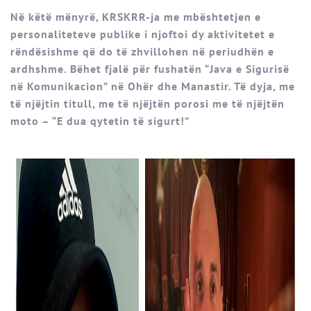
Në këtë mënyrë, KRSKRR-ja me mbështetjen e
personaliteteve publike i njoftoi dy aktivitetet e
rëndësishme që do të zhvillohen në periudhën e
ardhshme. Bëhet fjalë për fushatën “Java e Sigurisë
në Komunikacion” në Ohër dhe Manastir. Të dyja, me
të njëjtin titull, me të njëjtën porosi me të njëjtën
moto – “E dua qytetin të sigurt!”