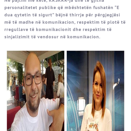
Në pajtim me këtë, KRSKRR-ja dhe të gjitha
personalitetet publike që mbështetën fushatën “E
dua qytetin të sigurt” bëjnë thirrje për përgjegjësi
më të madhe në komunikacion, respektim të plotë të
rregullave të komunikacionit dhe respektim të
sinjalizimit të vendosur në komunikacion.