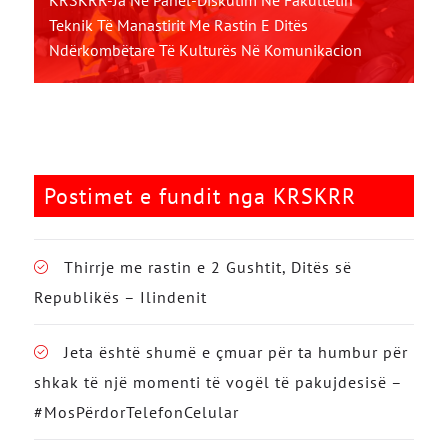
KRSKRR-Ja Në Panel-Diskutim Në Fakultetin
Teknik Të Manastirit Me Rastin E Ditës
Ndërkombëtare Të Kulturës Në Komunikacion
Postimet e fundit nga KRSKRR
Thirrje me rastin e 2 Gushtit, Ditës së
Republikës – Ilindenit
Jeta është shumë e çmuar për ta humbur për
shkak të një momenti të vogël të pakujdesisë –
#MosPërdorTelefonCelular