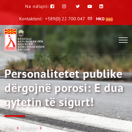
Na ndiqni:
Kontaktoni:
+389(0) 22 700 047
MKD
Personalitetet publike
dërgojnë porosi: E dua
qytetin të sigurt!
Kreu
Proektet