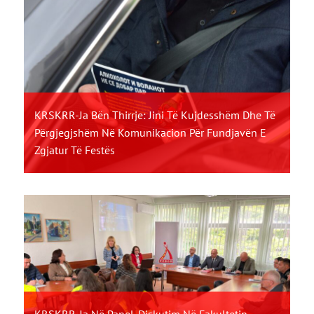
KRSKRR-Ja Bën Thirrje: Jini Të Kujdesshëm Dhe Të
Përgjegjshëm Në Komunikacion Për Fundjavën E
Zgjatur Të Festës