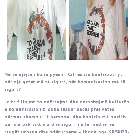
Në të njëjtën kohë pyesin: Cili është kontributi yt
për një qytet më të sigurt, për komunikacion më të
sigurt?
Le të fillojmë ta ndërtojmë dhe ndryshojmë kulturën
e komunikacionit, duke filluar secili prej vetes,
përmes shembullit personal dhe kontributit pozitiv,
për më pak viktima dhe siguri më të madhe në
rrugët urbane dhe ndërurbane – thonë nga KRSKRR-