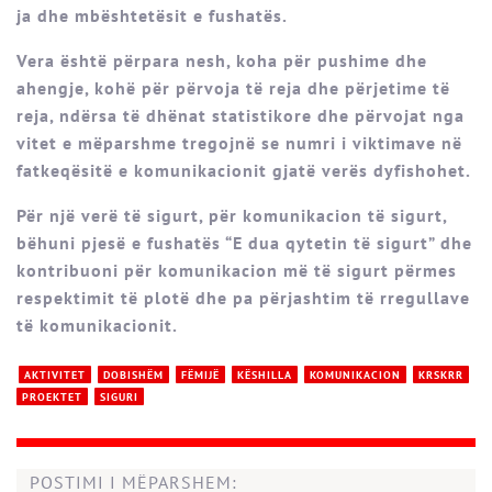
ja dhe mbështetësit e fushatës.
Vera është përpara nesh, koha për pushime dhe
ahengje, kohë për përvoja të reja dhe përjetime të
reja, ndërsa të dhënat statistikore dhe përvojat nga
vitet e mëparshme tregojnë se numri i viktimave në
fatkeqësitë e komunikacionit gjatë verës dyfishohet.
Për një verë të sigurt, për komunikacion të sigurt,
bëhuni pjesë e fushatës “E dua qytetin të sigurt” dhe
kontribuoni për komunikacion më të sigurt përmes
respektimit të plotë dhe pa përjashtim të rregullave
të komunikacionit.
AKTIVITET
DOBISHËM
FËMIJË
KËSHILLA
KOMUNIKACION
KRSKRR
PROEKTET
SIGURI
POSTIMI I MËPARSHEM: