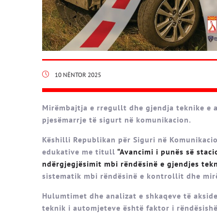
10 NËNTOR 2025
Mirëmbajtja e rregullt dhe gjendja teknike e
pjesëmarrje të sigurt në komunikacion.
Këshilli Republikan për Siguri në Komunikaci
edukative me titull
“Avancimi i punës së staci
ndërgjegjësimit mbi rëndësinë e gjendjes tek
sistematik mbi rëndësinë e kontrollit dhe mir
Hulumtimet dhe analizat e shkaqeve të aksid
teknik i automjeteve është faktor i rëndësish