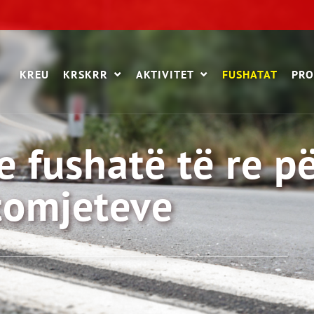
KREU
KRSKRR
AKTIVITET
FUSHATAT
PRO
 fushatë të re pë
tomjeteve