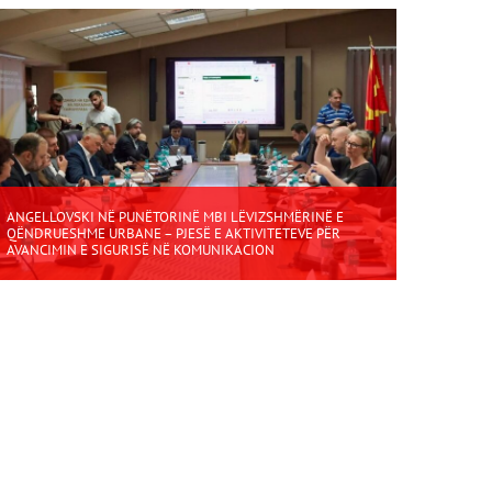
ANGELLOVSKI NË PUNËTORINË MBI LËVIZSHMËRINË E
QËNDRUESHME URBANE – PJESË E AKTIVITETEVE PËR
AVANCIMIN E SIGURISË NË KOMUNIKACION