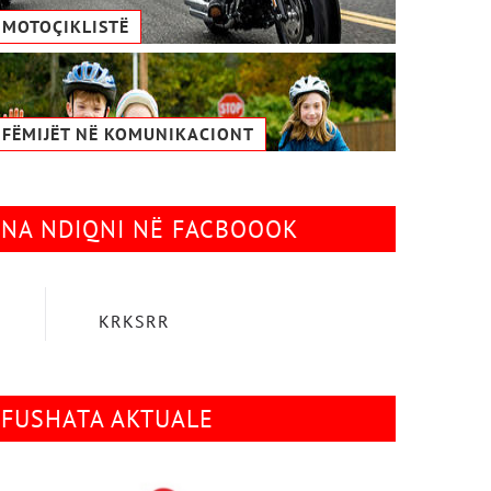
MOTOÇIKLISTË
FËMIJËT NË KOMUNIKACIONТ
NA NDIQNI NË FACBOOOK
KRKSRR
FUSHATA AKTUALE