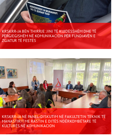
KRSKRR-JA BËN THIRRJE: JINI TË KUJDESSHËM DHE TË
PËRGJEGJSHËM NË KOMUNIKACION PËR FUNDJAVËN E
ZGJATUR TË FESTËS
KRSKRR-JA NË PANEL-DISKUTIM NË FAKULTETIN TEKNIK TË
MANASTIRIT ME RASTIN E DITËS NDËRKOMBËTARE TË
KULTURËS NË KOMUNIKACION