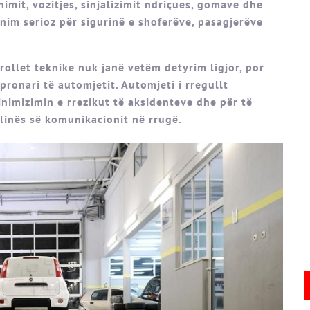
imit, vozitjes, sinjalizimit ndriçues, gomave dhe
ënim serioz për sigurinë e shoferëve, pasagjerëve
ollet teknike nuk janë vetëm detyrim ligjor, por
ronari të automjetit. Automjeti i rregullt
nimizimin e rrezikut të aksidenteve dhe për të
plinës së komunikacionit në rrugë.