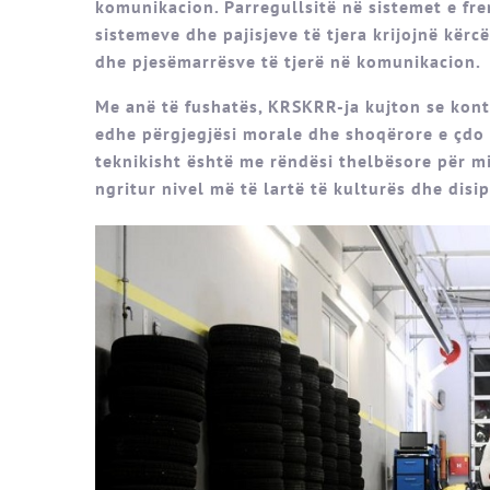
komunikacion. Parregullsitë në sistemet e fren
sistemeve dhe pajisjeve të tjera krijojnë kërc
dhe pjesëmarrësve të tjerë në komunikacion.
Me anë të fushatës, KRSKRR-ja kujton se kontr
edhe përgjegjësi morale dhe shoqërore e çdo p
teknikisht është me rëndësi thelbësore për mi
ngritur nivel më të lartë të kulturës dhe disi