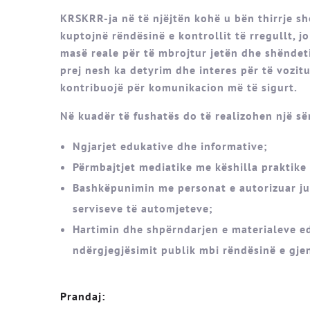
KRSKRR-ja në të njëjtën kohë u bën thirrje s
kuptojnë rëndësinë e kontrollit të rregullt, j
masë reale për të mbrojtur jetën dhe shëndeti
prej nesh ka detyrim dhe interes për të vozitur
kontribuojë për komunikacion më të sigurt.
Në kuadër të fushatës do të realizohen një sër
Ngjarjet edukative dhe informative;
Përmbajtjet mediatike me këshilla praktike
Bashkëpunimin me personat e autorizuar jur
serviseve të automjeteve;
Hartimin dhe shpërndarjen e materialeve e
ndërgjegjësimit publik mbi rëndësinë e gje
Prandaj
: