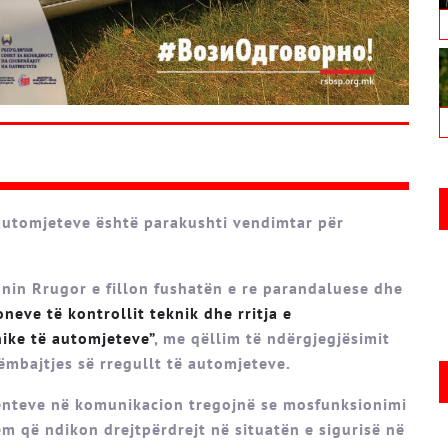
 automjeteve është parakushti vendimtar për
onin Rrugor e fillon fushatën e re parandaluese dhe
oneve të kontrollit teknik dhe rritja e
nike të automjeteve”
, me qëllim të ndërgjegjësimit
ëmbajtjes së rregullt të automjeteve.
enteve në komunikacion tregojnë se mosfunksionimi
ëm që ndikon drejtpërdrejt në situatën e sigurisë në