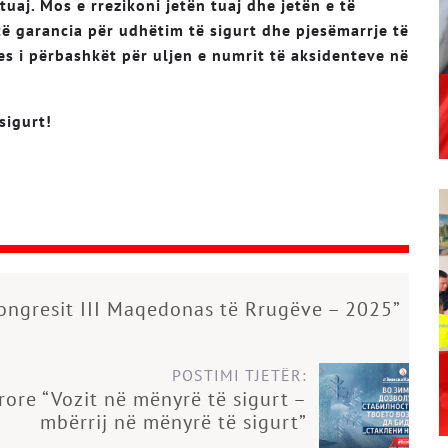
tuaj. Mos e rrezikoni jetën tuaj dhe jetën e të
të garancia për udhëtim të sigurt dhe pjesëmarrje të
es i përbashkët për
uljen e numrit të aksidenteve në
sigurt
!
ongresit III Maqedonas të Rrugëve – 2025”
POSTIMI TJETËR:
ore “Vozit në mënyrë të sigurt –
mbërrij në mënyrë të sigurt”