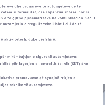
hoferëve dhe pronarëve të automjeteve që të
o vetëm si formalitet, ose shpenzim shtesë, por si
n e të gjithë pjesëmarrësve në komunikacion. Secili
 automjetin e rregullt teknikisht i cili do të
ë aktivitetesh, duke përfshirë:
 për mirëmbajtjen e sigurt të automjeteve;
idikë për kryerjen e kontrollit teknik (SKT) dhe
dukative promovuese që synojnë rritjen e
ndjes teknike të automjeteve.