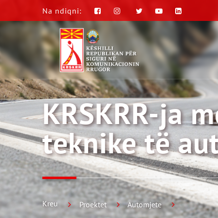
Na ndiqni:
KRSKRR-ja me
teknike të au
Kreu
Proektet
Automjete