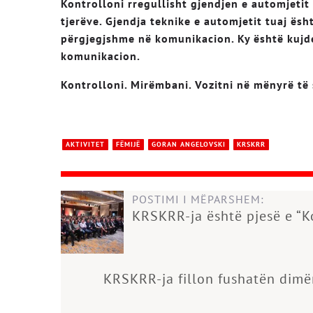
Kontrolloni rregullisht gjendjen e automjetit 
tjerëve
.
Gjendja teknike e automjetit tuaj
ësh
përgjegjshme në komunikacion
.
Ky është kujd
komunikacion
.
Kontrolloni. Mirëmbani. Vozitni në mënyrë të 
AKTIVITET
FËMIJË
GORAN ANGELOVSKI
KRSKRR
POSTIMI I MËPARSHEM:
KRSKRR-ja është pjesë e “K
KRSKRR-ja fillon fushatën dimër