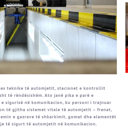
jes teknike të automjetit, stacionet e kontrollit
sht të rëndësishëm. Ato janë pika e parë e
 e sigurisë në komunikacion, ku personi i trajnuar
n të gjitha sistemet vitale të automjetit – frenat,
istemin e gazrave të shkarkimit, gomat dhe elementët
rje të sigurt të automjetit në komunikacion.