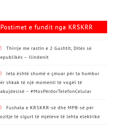
Postimet e fundit nga KRSKRR
Thirrje me rastin e 2 Gushtit, Ditës së
epublikës – Ilindenit
Jeta është shumë e çmuar për ta humbur
ër shkak të një momenti të vogël të
akujdesisë – #MosPërdorTelefonCelular
Fushata e KRSKRR-së dhe MPB-së për
ozitje të sigurt të mjeteve të lehta elektrike