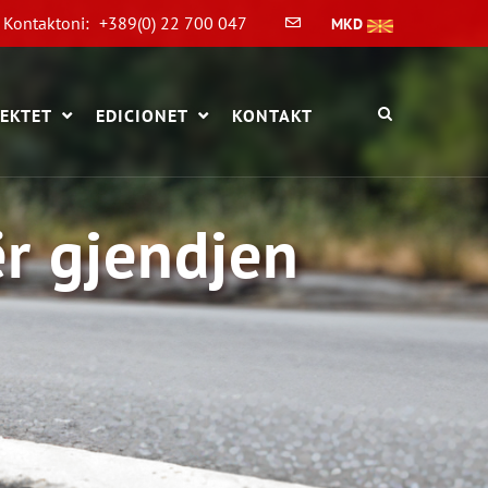
Kontaktoni:
+389(0) 22 700 047
MKD
EKTET
EDICIONET
KONTAKT
r gjendjen