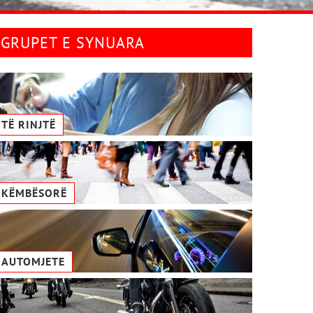
GRUPET E SYNUARA
TË RINJTË
KËMBËSORË
AUTOMJETE