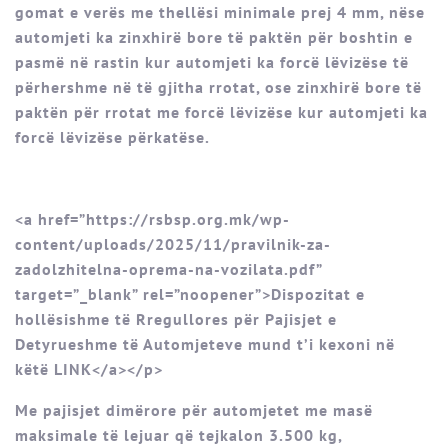
gomat e verës me thellësi minimale prej 4 mm, nëse
automjeti ka zinxhirë bore të paktën për boshtin e
pasmë në rastin kur automjeti ka forcë lëvizëse të
përhershme në të gjitha rrotat, ose zinxhirë bore të
paktën për rrotat me forcë lëvizëse kur automjeti ka
forcë lëvizëse përkatëse.
<a href=”https://rsbsp.org.mk/wp-
content/uploads/2025/11/pravilnik-za-
zadolzhitelna-oprema-na-vozilata.pdf”
target=”_blank” rel=”noopener”>Dispozitat e
hollësishme të Rregullores për Pajisjet e
Detyrueshme të Automjeteve mund t’i kexoni në
këtë LINK</a></p>
Me pajisjet dimërore për automjetet me masë
maksimale të lejuar që tejkalon 3.500 kg,