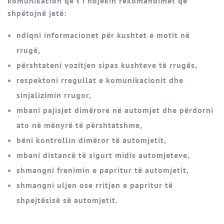
komunikacion që t’i ndjekin rekomandimet që
shpëtojnë jetë:
ndiqni informacionet për kushtet e motit në
rrugë,
përshtateni vozitjen sipas kushteve të rrugës,
respektoni rregullat e komunikacionit dhe
sinjalizimin rrugor,
mbani pajisjet dimërore në automjet dhe përdorni
ato në mënyrë të përshtatshme,
bëni kontrollin dimëror të automjetit,
mbani distancë të sigurt midis automjeteve,
shmangni frenimin e papritur të automjetit,
shmangni uljen ose rritjen e papritur të
shpejtësisë së automjetit.