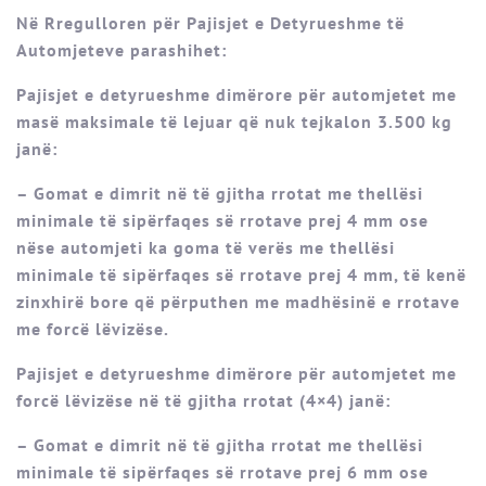
Në Rregulloren për Pajisjet e Detyrueshme të
Automjeteve parashihet:
Pajisjet e detyrueshme dimërore për automjetet me
masë maksimale të lejuar që nuk tejkalon 3.500 kg
janë:
– Gomat e dimrit në të gjitha rrotat me thellësi
minimale të sipërfaqes së rrotave prej 4 mm ose
nëse automjeti ka goma të verës me thellësi
minimale të sipërfaqes së rrotave prej 4 mm, të kenë
zinxhirë bore që përputhen me madhësinë e rrotave
me forcë lëvizëse.
Pajisjet e detyrueshme dimërore për automjetet me
forcë lëvizëse në të gjitha rrotat (4×4) janë:
– Gomat e dimrit në të gjitha rrotat me thellësi
minimale të sipërfaqes së rrotave prej 6 mm ose