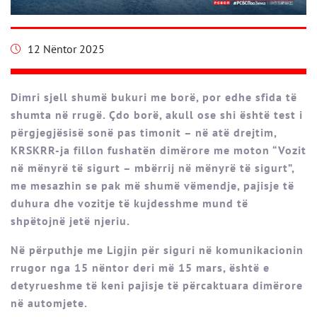
12 Nëntor 2025
Dimri sjell shumë bukuri me borë, por edhe sfida të
shumta në rrugë. Çdo borë, akull ose shi është test i
përgjegjësisë sonë pas timonit – në atë drejtim,
KRSKRR-ja fillon fushatën dimërore me moton “Vozit
në mënyrë të sigurt – mbërrij në mënyrë të sigurt”,
me mesazhin se pak më shumë vëmendje, pajisje të
duhura dhe vozitje të kujdesshme mund të
shpëtojnë jetë njeriu.
Në përputhje me Ligjin për siguri në komunikacionin
rrugor nga 15 nëntor deri më 15 mars, është e
detyrueshme të keni pajisje të përcaktuara dimërore
në automjete.