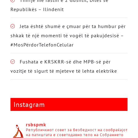
Republikës – Ilindenit
Jeta është shumë e çmuar për ta humbur për
shkak të një momenti të vogël të pakujdesisë –
#MosPërdorTelefonCelular
Fushata e KRSKRR-së dhe MPB-së për
vozitje të sigurt të mjeteve të lehta elektrike
Instagram
rsbspmk
Републичкиот совет за безбедност на сообраќајот
на патиштата е советодавно тело на Собранието