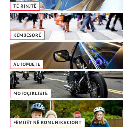
TË RINJTË
KËMBËSORË
AUTOMJETE
MOTOÇIKLISTË
FËMIJËT NË KOMUNIKACIONТ