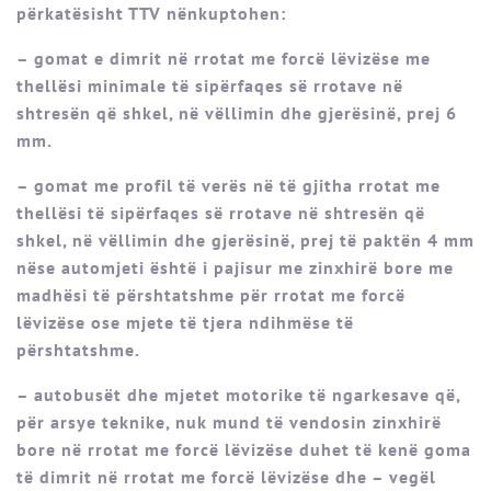
përkatësisht TTV nënkuptohen:
– gomat e dimrit në rrotat me forcë lëvizëse me
thellësi minimale të sipërfaqes së rrotave në
shtresën që shkel, në vëllimin dhe gjerësinë, prej 6
mm.
– gomat me profil të verës në të gjitha rrotat me
thellësi të sipërfaqes së rrotave në shtresën që
shkel, në vëllimin dhe gjerësinë, prej të paktën 4 mm
nëse automjeti është i pajisur me zinxhirë bore me
madhësi të përshtatshme për rrotat me forcë
lëvizëse ose mjete të tjera ndihmëse të
përshtatshme.
– autobusët dhe mjetet motorike të ngarkesave që,
për arsye teknike, nuk mund të vendosin zinxhirë
bore në rrotat me forcë lëvizëse duhet të kenë goma
të dimrit në rrotat me forcë lëvizëse dhe – vegël