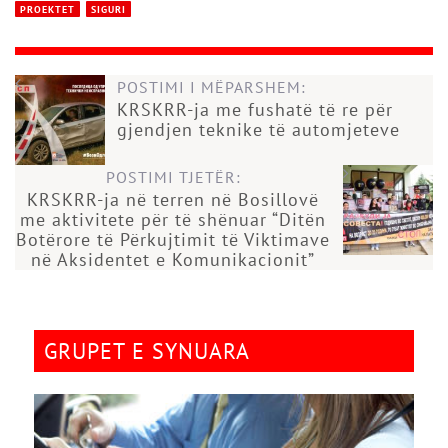
PROEKTET
SIGURI
POSTIMI I MËPARSHEM:
KRSKRR-ja me fushatë të re për
gjendjen teknike të automjeteve
POSTIMI TJETËR:
KRSKRR-ja në terren në Bosillovë
me aktivitete për të shënuar “Ditën
Botërore të Përkujtimit të Viktimave
në Aksidentet e Komunikacionit”
GRUPET E SYNUARA