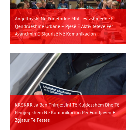
Angellovski Në Punëtorinë Mbi Lëvizshmërinë E
Qëndrueshme Urbane – Pjesë E Aktiviteteve Për
Avancimin E Sigurisë Në Komunikacion
KRSKRR-Ja Bën Thirrje: Jini Të Kujdesshëm Dhe Të
Përgjegjshëm Në Komunikacion Për Fundjavën E
Zgjatur Të Festës