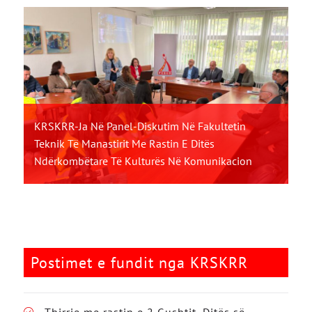
KRSKRR-Ja Në Panel-Diskutim Në Fakultetin
Teknik Të Manastirit Me Rastin E Ditës
Ndërkombëtare Të Kulturës Në Komunikacion
Postimet e fundit nga KRSKRR
Thirrje me rastin e 2 Gushtit, Ditës së