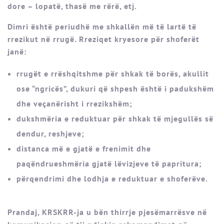
dore – lopatë, thasë me rërë, etj.
Dimri është periudhë me shkallën më të lartë të
rrezikut në rrugë. Rreziqet kryesore për shoferët
janë:
rrugët e rrëshqitshme për shkak të borës, akullit
ose “ngricës”, dukuri që shpesh është i padukshëm
dhe veçanërisht i rrezikshëm;
dukshmëria e reduktuar për shkak të mjegullës së
dendur, reshjeve;
distanca më e gjatë e frenimit dhe
paqëndrueshmëria gjatë lëvizjeve të papritura;
përqendrimi dhe lodhja e reduktuar e shoferëve.
Prandaj, KRSKRR-ja u bën thirrje pjesëmarrësve në