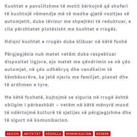
Kushtet e pavolitshme të motit kërkojnë që shoferi
të kushtojë vëmendje më të madhe gjatë vozitjes së
automjetit, duke lëvizur me shpejtësi të reduktuar, e
cila përshtatet plotësisht me kushtet e rrugës.
Ndiqni kushtet e rrugës duke klikuar në këtë fushë
Përgjegjësia nuk matet vetëm duke respektuar
dispozitat ligjore, ajo matet me qëndrimin se në çdo
automjet, në çdo udhëkryq dhe vendkalim të
këmbësorëve, ka jetë njeriu me familjet, planet dhe
të ardhmen e tyre.
Me këtë fushatë, kujtojmë se siguria në rrugë është
obligim i përbashkët – vetëm në këtë mënyrë mund
të ndërtojmë kulturë të sjelljes së përgjegjshme dhe
të sigurt në komunikacion.
AKSION
AKTIVITET
KËSHILLA
KOMUNIKACION
KRSKRR