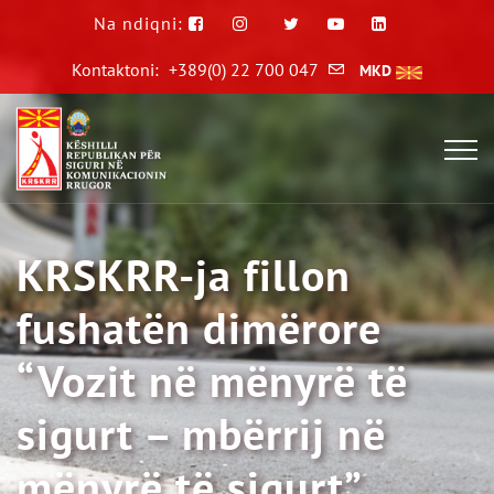
Na ndiqni:
Kontaktoni:
+389(0) 22 700 047
MKD
KRSKRR-ja fillon
fushatën dimërore
“Vozit në mënyrë të
sigurt – mbërrij në
mënyrë të sigurt”