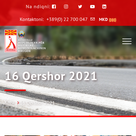
Na ndiqni:
Kontaktoni:
+389(0) 22 700 047
MKD
16 Qershor 2021
Kreu
16 Qershor 2021