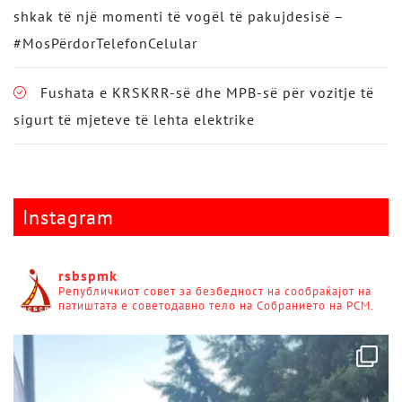
shkak të një momenti të vogël të pakujdesisë –
#MosPërdorTelefonCelular
Fushata e KRSKRR-së dhe MPB-së për vozitje të
sigurt të mjeteve të lehta elektrike
Instagram
rsbspmk
Републичкиот совет за безбедност на сообраќајот на
патиштата е советодавно тело на Собранието на РСМ.