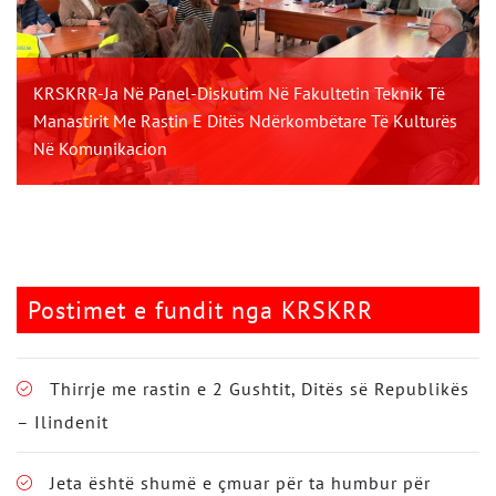
KRSKRR-Ja Në Panel-Diskutim Në Fakultetin Teknik Të
Manastirit Me Rastin E Ditës Ndërkombëtare Të Kulturës
Në Komunikacion
Postimet e fundit nga KRSKRR
Thirrje me rastin e 2 Gushtit, Ditës së Republikës
– Ilindenit
Jeta është shumë e çmuar për ta humbur për