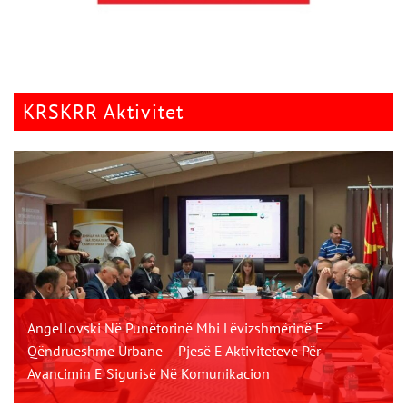
KRSKRR Aktivitet
Angellovski Në Punëtorinë Mbi Lëvizshmërinë E
Qëndrueshme Urbane – Pjesë E Aktiviteteve Për
Avancimin E Sigurisë Në Komunikacion