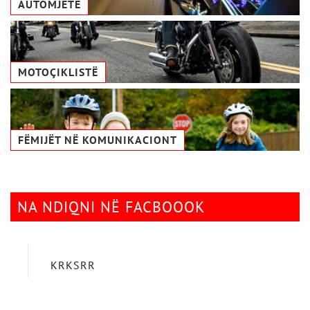
AUTOMJETE
MOTOÇIKLISTË
FËMIJËT NË KOMUNIKACIONТ
NA NDIQNI NË FACBOOOK
KRKSRR