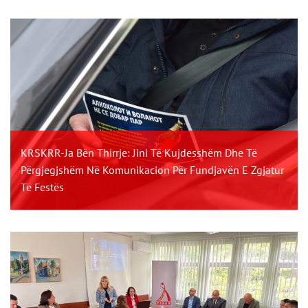
KRSKRR-Ja Bën Thirrje: Jini Të Kujdesshëm Dhe Të
Përgjegjshëm Në Komunikacion Për Fundjavën E Zgjatur
Të Festës