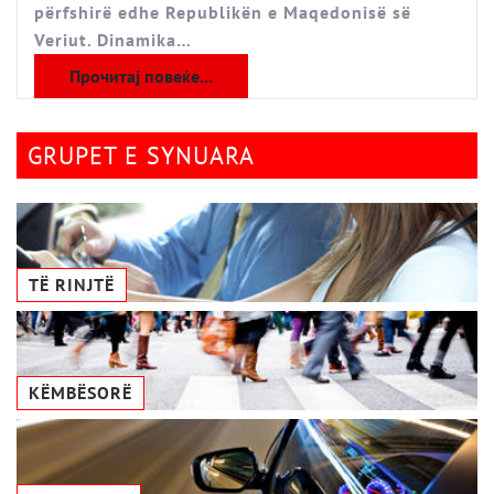
përfshirë edhe Republikën e Maqedonisë së
Veriut. Dinamika…
Прочитај повеќе...
GRUPET E SYNUARA
TË RINJTË
KËMBËSORË