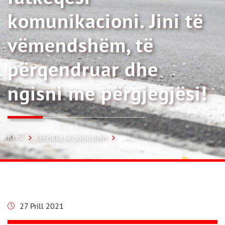
komunikacioni. Jini të
vëmendshëm, të
përqendruar dhe
ngisni me përgjegjësi!
Kreu
Këshilla të dobishëm
27 Prill 2021