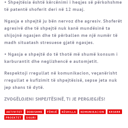
• Shpejtësia është kërcënimi i heqjes së përkohshme
të patentë shoferit deri në 12 muaj.
Ngasja e shpejtë ju bën nervoz dhe agresiv. Shoferët
agresivë dhe të shpejtë nuk kanë mundësinë ta
shijojnë ngasjen dhe të përballen me një numër të
madh situatash stresuese gjatë ngasjes.
• Ngasja e shpejtë do të thotë më shumë konsum i
karburantit dhe neglizhencë e automjetit.
Respektoji rregullat në komunikacion, veçanërisht
rregullat e kufizimit të shpejtësisë, sepse jeta nuk
jep shans të dytë.
ZVOGËLOJENI SHPEJTËSINË, TI JE PERGJEGJËS!
AKTIVITET
DOBISHME
FËMIJË
KËSHILLA
KOMUNIKACION
KRSKRR
PROEKTET
SIGURI