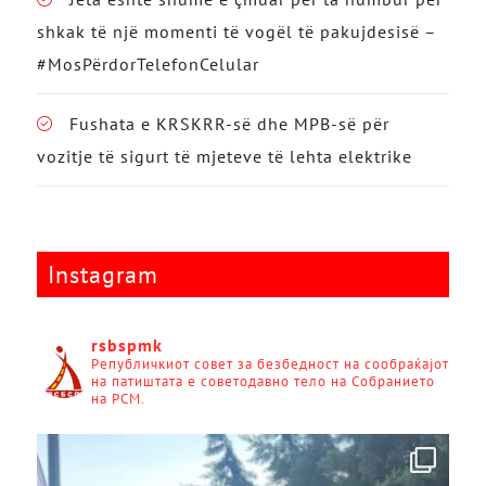
shkak të një momenti të vogël të pakujdesisë –
#MosPërdorTelefonCelular
Fushata e KRSKRR-së dhe MPB-së për
vozitje të sigurt të mjeteve të lehta elektrike
Instagram
rsbspmk
Републичкиот совет за безбедност на сообраќајот
на патиштата е советодавно тело на Собранието
на РСМ.