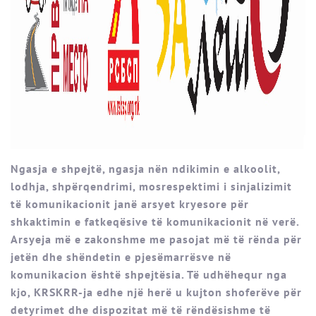
Ngasja e shpejtë, ngasja nën ndikimin e alkoolit,
lodhja, shpërqendrimi, mosrespektimi i sinjalizimit
të komunikacionit janë arsyet kryesore për
shkaktimin e fatkeqësive të komunikacionit në verë.
Arsyeja më e zakonshme me pasojat më të rënda për
jetën dhe shëndetin e pjesëmarrësve në
komunikacion është shpejtësia. Të udhëhequr nga
kjo, KRSKRR-ja edhe një herë u kujton shoferëve për
detyrimet dhe dispozitat më të rëndësishme të