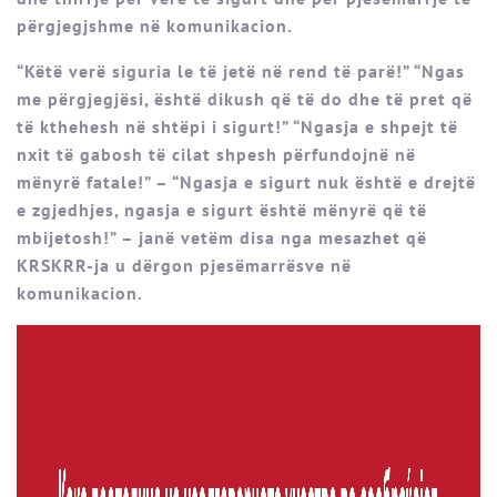
përgjegjshme në komunikacion.
“Këtë verë siguria le të jetë në rend të parë!” “Ngas
me përgjegjësi, është dikush që të do dhe të pret që
të kthehesh në shtëpi i sigurt!” “Ngasja e shpejt të
nxit të gabosh të cilat shpesh përfundojnë në
mënyrë fatale!” – “Ngasja e sigurt nuk është e drejtë
e zgjedhjes, ngasja e sigurt është mënyrë që të
mbijetosh!” – janë vetëm disa nga mesazhet që
KRSKRR-ja u dërgon pjesëmarrësve në
komunikacion.