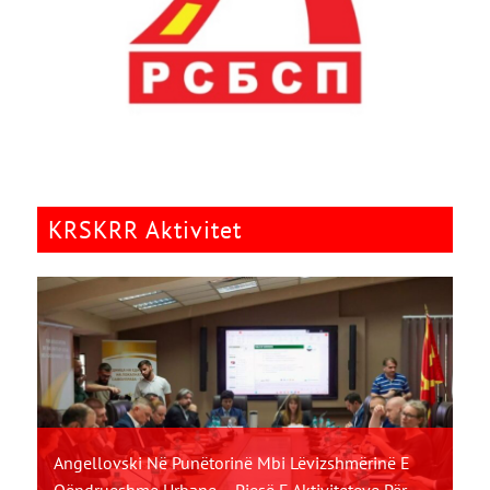
KRSKRR Aktivitet
Angellovski Në Punëtorinë Mbi Lëvizshmërinë E