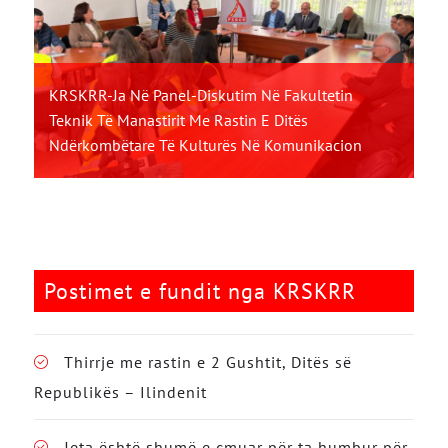
KRSKRR-Ja Në Panel-Diskutim Në Fakultetin
Teknik Të Manastirit Me Rastin E Ditës
Ndërkombëtare Të Kulturës Në Komunikacion
Postimet e fundit nga KRSKRR
Thirrje me rastin e 2 Gushtit, Ditës së
Republikës – Ilindenit
Jeta është shumë e çmuar për ta humbur për