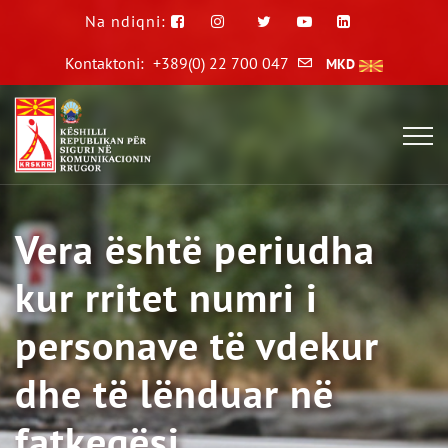
Na ndiqni:
Kontaktoni:
+389(0) 22 700 047
MKD
Vera është periudha
kur rritet numri i
personave të vdekur
dhe të lënduar në
fatkeqësi