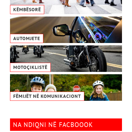
KËMBËSORË
AUTOMJETE
MOTOÇIKLISTË
FËMIJËT NË KOMUNIKACIONТ
NA NDIQNI NË FACBOOOK