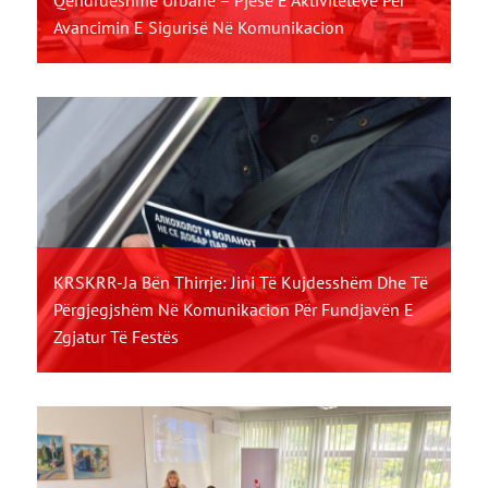
Qëndrueshme Urbane – Pjesë E Aktiviteteve Për
Avancimin E Sigurisë Në Komunikacion
KRSKRR-Ja Bën Thirrje: Jini Të Kujdesshëm Dhe Të
Përgjegjshëm Në Komunikacion Për Fundjavën E
Zgjatur Të Festës