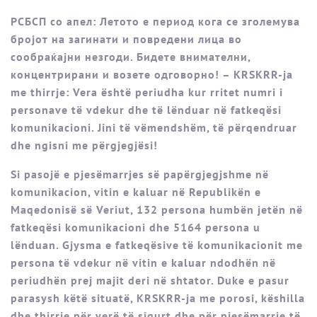
РСБСП со апел: Летото е период кога се зголемува
бројот на загинати и повредени лица во
сообраќајни незгоди. Бидете внимателни,
концентрирани и возете одговорно! – KRSKRR-ja
me thirrje: Vera është periudha kur rritet numri i
personave të vdekur dhe të lënduar në fatkeqësi
komunikacioni. Jini të vëmendshëm, të përqendruar
dhe ngisni me përgjegjësi!
Si pasojë e pjesëmarrjes së papërgjegjshme në
komunikacion, vitin e kaluar në Republikën e
Maqedonisë së Veriut, 132 persona humbën jetën në
fatkeqësi komunikacioni dhe 5164 persona u
lënduan. Gjysma e fatkeqësive të komunikacionit me
persona të vdekur në vitin e kaluar ndodhën në
periudhën prej majit deri në shtator. Duke e pasur
parasysh këtë situatë, KRSKRR-ja me porosi, këshilla
dhe thirrje për verë të sigurt dhe për pjesëmarrje të