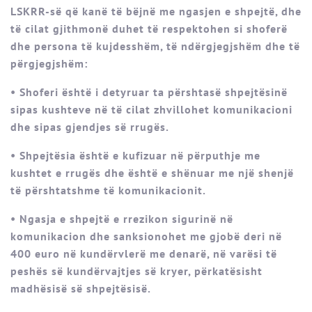
LSKRR-së që kanë të bëjnë me ngasjen e shpejtë, dhe
të cilat gjithmonë duhet të respektohen si shoferë
dhe persona të kujdesshëm, të ndërgjegjshëm dhe të
përgjegjshëm:
• Shoferi është i detyruar ta përshtasë shpejtësinë
sipas kushteve në të cilat zhvillohet komunikacioni
dhe sipas gjendjes së rrugës.
• Shpejtësia është e kufizuar në përputhje me
kushtet e rrugës dhe është e shënuar me një shenjë
të përshtatshme të komunikacionit.
• Ngasja e shpejtë e rrezikon sigurinë në
komunikacion dhe sanksionohet me gjobë deri në
400 euro në kundërvlerë me denarë, në varësi të
peshës së kundërvajtjes së kryer, përkatësisht
madhësisë së shpejtësisë.