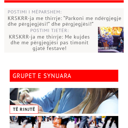
POSTIMI I MËPARSHEM:
KRSKRR-ja me thirrje: “Parkoni me ndërgjegje
dhe përgjegjësi!” dhe përgjegjësi!”
POSTIMI TJETËR:
KRSKRR-ja me thirrje: Me kujdes
dhe me përgjegjësi pas timonit
gjatë festave!
GRUPET E SYNUARA
TË RINJTË