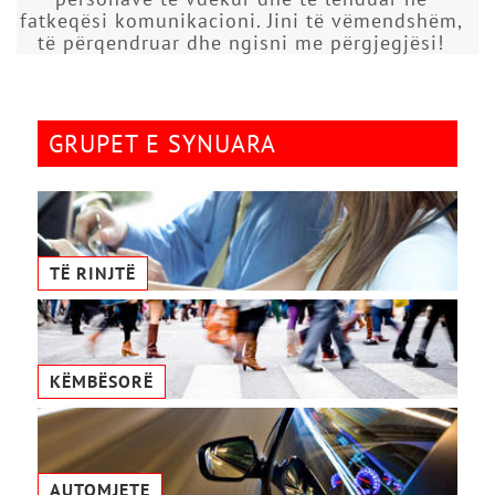
fatkeqësi komunikacioni. Jini të vëmendshëm,
të përqendruar dhe ngisni me përgjegjësi!
GRUPET E SYNUARA
TË RINJTË
KËMBËSORË
AUTOMJETE