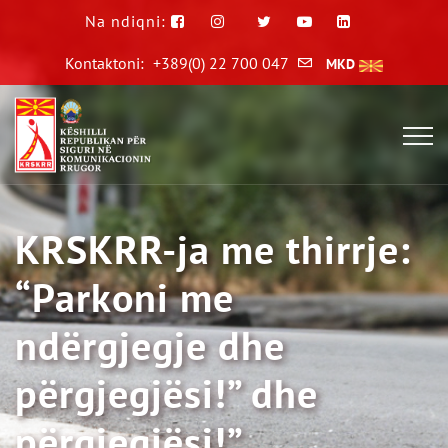
Na ndiqni:
Kontaktoni:
+389(0) 22 700 047
MKD
KRSKRR-ja me thirrje:
“Parkoni me
ndërgjegje dhe
përgjegjësi!” dhe
përgjegjësi!”