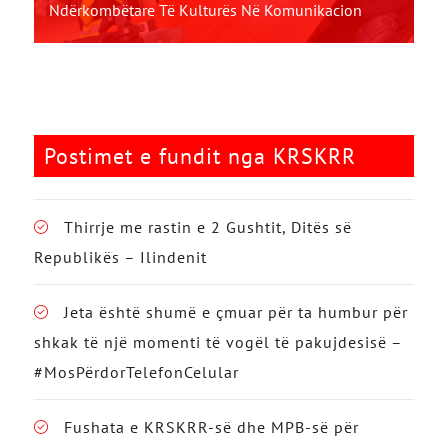
Ndërkombëtare Të Kulturës Në Komunikacion
Postimet e fundit nga KRSKRR
Thirrje me rastin e 2 Gushtit, Ditës së
Republikës – Ilindenit
Jeta është shumë e çmuar për ta humbur për
shkak të një momenti të vogël të pakujdesisë –
#MosPërdorTelefonCelular
Fushata e KRSKRR-së dhe MPB-së për