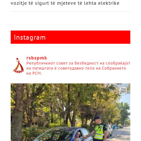
vozitje të sigurt të mjeteve të lehta elektrike
Instagram
rsbspmk
Републичкиот совет за безбедност на сообраќајот
на патиштата е советодавно тело на Собранието
на РСМ.