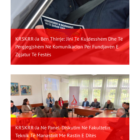
KRSKRR-Ja Bën Thirrje: Jini Të Kujdesshëm Dhe Të
Përgjegjshëm Në Komunikacion Për Fundjavën E
Zgjatur Të Festës
KRSKRR-Ja Në Panel-Diskutim Në Fakultetin
Teknik Të Manastirit Me Rastin E Ditës