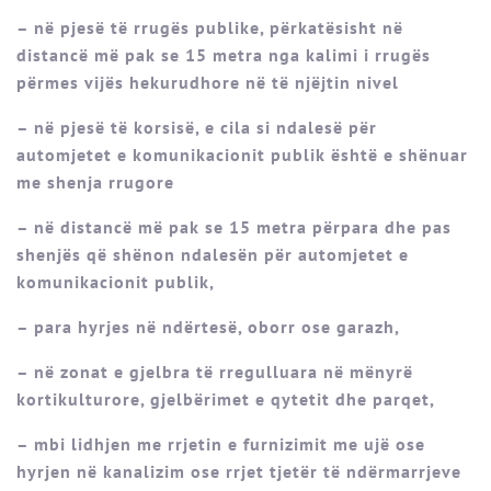
– në pjesë të rrugës publike, përkatësisht në
distancë më pak se 15 metra nga kalimi i rrugës
përmes vijës hekurudhore në të njëjtin nivel
– në pjesë të korsisë, e cila si ndalesë për
automjetet e komunikacionit publik është e shënuar
me shenja rrugore
– në distancë më pak se 15 metra përpara dhe pas
shenjës që shënon ndalesën për automjetet e
komunikacionit publik,
– para hyrjes në ndërtesë, oborr ose garazh,
– në zonat e gjelbra të rregulluara në mënyrë
kortikulturore, gjelbërimet e qytetit dhe parqet,
– mbi lidhjen me rrjetin e furnizimit me ujë ose
hyrjen në kanalizim ose rrjet tjetër të ndërmarrjeve