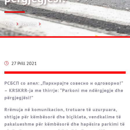
Kreu
Aktivitet
27 Prill 2021
РСБСП со апел: „Паркирајте совесно и одговорно!“
– KRSKRR-ja me thirrje: “Parkoni me ndërgjegje dhe
përgjegjësi!”
Rrëmuja në komunikacion, trotuare të uzurpuara,
shtigje për këmbësorë dhe biçikleta, vendkalime të
pakalueshme për këmbësorë dhe hapësira parkimi të