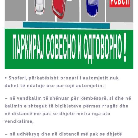
• Shoferi, përkatësisht pronari i automjetit nuk
duhet të ndalojë ose parkojë automjetin:
– në vendkalim të shënuar për këmbësorë, si dhe në
kalimin e shtegut të biçikletave përmes rrugës dhe
në distancë më pak se dhjetë metra nga ato
vendkalime,
– në udhëkryq dhe në distancë më pak se dhjetë