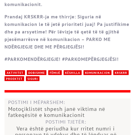
komunikacionit.
Prandaj KRSKRR-ja me thirrje: Siguria në
komunikacion le të jetë prioriteti juaj! Pa justifikime
dhe pa arsyetime! Për lëvizje të qetë të të gjithë
pjesëmarrësve në komunikacion – PARKO ME
NDËRGJEGJE DHE ME PËRGJEGJËSI!
#PARKOMENDËRGJEGJE! #PARKOMEPËRGJEGJËSI!
AKTIVITET
DOBISHME
FËMIJË
KËSHILLA
KOMUNIKACION
KRSKRR
PROEKTET
SIGURI
POSTIMI I MËPARSHEM:
Motoçiklistët shpesh janë viktima në
fatkeqësitë e komunikacionit
POSTIMI TJETËR:
Vera është periudha kur rritet numri i
personave të vdekur dhe të lënduar në