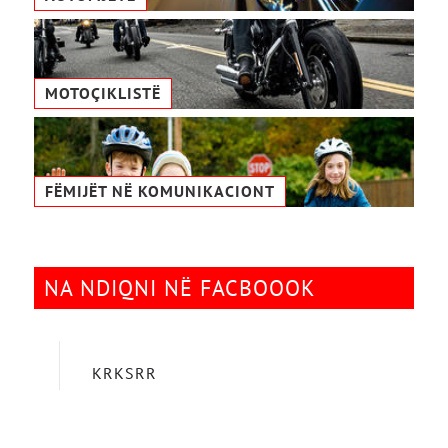
MOTOÇIKLISTË
FËMIJËT NË KOMUNIKACIONТ
NA NDIQNI NË FACBOOOK
KRKSRR