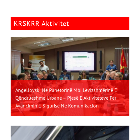
KRSKRR Aktivitet
Angellovski Në Punëtorinë Mbi Lëvizshmërinë E
Qëndrueshme Urbane – Pjesë E Aktiviteteve Për
Avancimin E Sigurisë Në Komunikacion