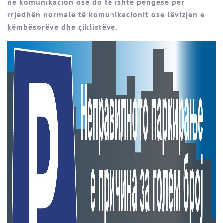
në komunikacion ose do të ishte pengesë për
rrjedhën normale të komunikacionit ose lëvizjen e
këmbësorëve dhe çiklistëve.