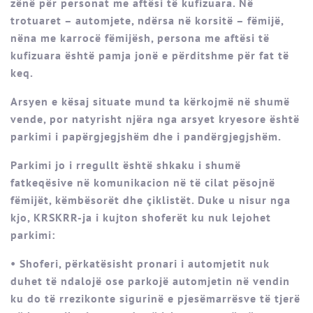
zënë për personat me aftësi të kufizuara. Në
trotuaret – automjete, ndërsa në korsitë – fëmijë,
nëna me karrocë fëmijësh, persona me aftësi të
kufizuara është pamja jonë e përditshme për fat të
keq.
Arsyen e kësaj situate mund ta kërkojmë në shumë
vende, por natyrisht njëra nga arsyet kryesore është
parkimi i papërgjegjshëm dhe i pandërgjegjshëm.
Parkimi jo i rregullt është shkaku i shumë
fatkeqësive në komunikacion në të cilat pësojnë
fëmijët, këmbësorët dhe çiklistët. Duke u nisur nga
kjo, KRSKRR-ja i kujton shoferët ku nuk lejohet
parkimi:
• Shoferi, përkatësisht pronari i automjetit nuk
duhet të ndalojë ose parkojë automjetin në vendin
ku do të rrezikonte sigurinë e pjesëmarrësve të tjerë