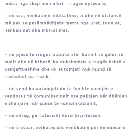
metra nga skaji më i afërt i rrugës dytësore,
– në ura, nënkalime, mbikalime, si dhe në distancë
më pak se pesëmbëdhjetë metra nga urat, tunelet,
nënkalimet dhe mbikalimet,
– në pjesë të rrugës publike afër kulmit të qafës së
malit dhe në kthesë, ku dukshmëria e rrugës është e
pamjaftueshme dhe ku automjeti nuk mund të
rrethohet pa rrezik,
– në vend ku automjeti do ta fshihte shenjën e
vendosur të komunikacionit ose pajisjen për dhënien
e shenjave ndriçuese të komunikacionit,
– në shteg, përkatësisht korsi biçikletash,
– në trotuar, përkatësisht vendkalim për këmbësorë