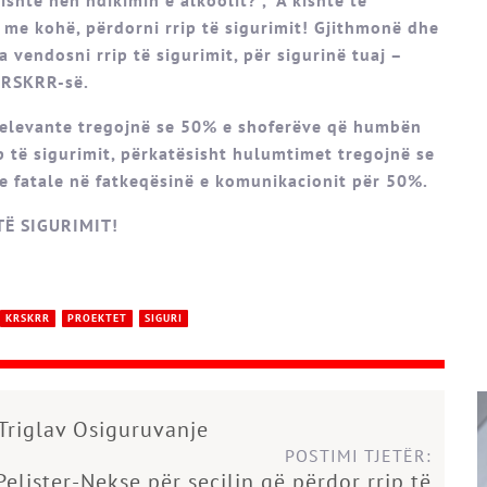
 me kohë, përdorni rrip të sigurimit! Gjithmonë dhe
vendosni rrip të sigurimit, për sigurinë tuaj –
KRSKRR-së.
elevante tregojnë se 50% e shoferëve që humbën
 të sigurimit, përkatësisht hulumtimet tregojnë se
ave fatale në fatkeqësinë e komunikacionit për 50%.
TË SIGURIMIT!
KRSKRR
PROEKTET
SIGURI
Triglav Osiguruvanje
POSTIMI TJETËR:
elister-Nekse për secilin që përdor rrip të