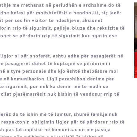
uthje me rrethanat në periudhën e ardhshme do të
dhe befasi për mbështetësit e hendbollit, siç janë:
 për secilin vizitor të ndeshjeve, aksionet
rin rrip të sigurimit, pajisje, bluza dhe rekuizita të
ohet se përdorin rrip të sigurimit kur ngasin ose
 ligjor si për shoferët, ashtu edhe për pasagjerët në
e pasagjerët duhet të kuptojnë se përdorimi i
rinë e tyre personale dhe kjo është thelbësore mbi
ive në komunikacion. Ligji parashikon dënime për
 të sigurimit, por nuk ka dënim më të madh se
cilat pjesëmarrësit nuk kishin të vendosur rrip të
erëz do të ishin më të lumtur, shumë familje nuk
ë respektonin obligimin ligjor për të përdorur rrip të
esh pas fatkeqësisë në komunikacion me pasoja
 ishte nën ndikimin e alkoolit?”, “A kishte të