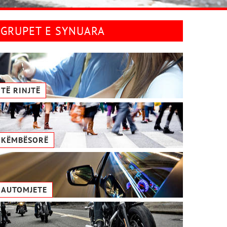
GRUPET E SYNUARA
TË RINJTË
KËMBËSORË
AUTOMJETE