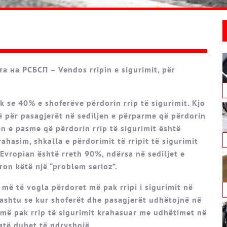
а на РСБСП – Vendos rripin e sigurimit, për
 se 40% e shoferëve përdorin rrip të sigurimit. Kjo
ë për pasagjerët në sediljen e përparme që përdorin
en e pasme që përdorin rrip të sigurimit është
ahasim, shkalla e përdorimit të rripit të sigurimit
Evropian është rreth 90%, ndërsa në sediljet e
on këtë një “problem serioz”.
më të vogla përdoret më pak rripi i sigurimit në
ashtu se kur shoferët dhe pasagjerët udhëtojnë në
më pak rrip të sigurimit krahasuar me udhëtimet në
uatë duhet të ndryshojë.