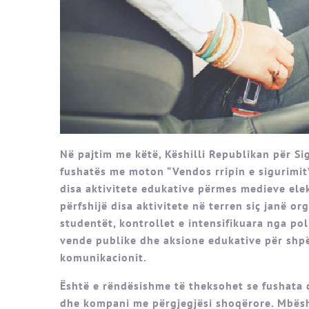
Në pajtim me këtë, Këshilli Republikan për Si
fushatës me moton “Vendos rripin e sigurimit”.
disa aktivitete edukative përmes medieve elek
përfshijë disa aktivitete në terren siç janë or
studentët, kontrollet e intensifikuara nga pol
vende publike dhe aksione edukative për shpë
komunikacionit.
Është e rëndësishme të theksohet se fushata 
dhe kompani me përgjegjësi shoqërore. Mbësh