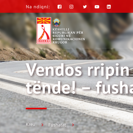
Na ndiqni:
Vendos rripin 
tënde! – fus
Kreu
Fushatat