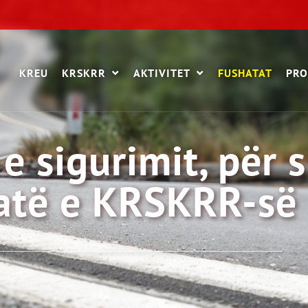
KREU
KRSKRR
AKTIVITET
FUSHATAT
PRO
e sigurimit, për 
hatë e KRSKRR-së