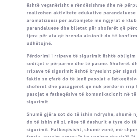
është veçanërisht e rëndësishme dhe në përp
realizohen aktivitete edukative parandaluese 
aromatizuesi për automjete me ngjyrat e klubit
parandaluese dhe biletat për shoferët që përdo
tjera për ata që brenda aksionit do të konfirm
udhëtojnë.
Përdorimi i rripave të sigurimit është obligim
sediljet e përparme dhe të pasme. Shoferët dh
rripave të sigurimit është kryesisht për sigu
faktin se çfarë do të jenë pasojat e fatkeqës
shoferët dhe pasagjerët që nuk përdorin rrip
pasojat e fatkeqësive të komunikacionit në të 
sigurimit.
Shumë gjëra sot do të ishin ndryshe, shumë nj
do të ishin në zi, nëse të dashurit e tyre do t
sigurimit. Fatkeqësisht, shumë vonë, më shp
fatale, pyesim veten: “A ka vozitur shpejt?”, “A