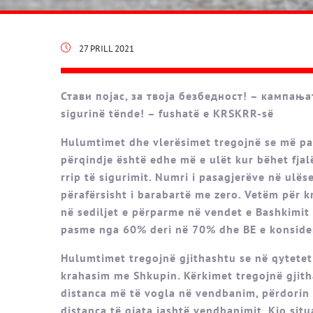
27 PRILL 2021
Стави појас, за твоја безбедност! – кампањат
sigurinë tënde! – fushatë e KRSKRR-së
Hulumtimet dhe vlerësimet tregojnë se më pak
përqindje është edhe më e ulët kur bëhet fjal
rrip të sigurimit. Numri i pasagjerëve në ulës
përafërsisht i barabartë me zero. Vetëm për kr
në sediljet e përparme në vendet e Bashkimit 
pasme nga 60% deri në 70% dhe BE e konsider
Hulumtimet tregojnë gjithashtu se në qytetet 
krahasim me Shkupin. Kërkimet tregojnë gjith
distanca më të vogla në vendbanim, përdorin 
distanca të gjata jashtë vendbanimit. Kjo sit