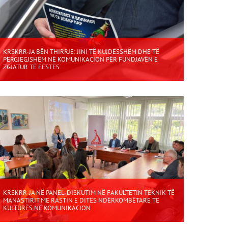
KRSKRR-JA BËN THIRRJE: JINI TË KUJDESSHËM DHE TË
PËRGJEGJSHËM NË KOMUNIKACION PËR FUNDJAVËN E
ZGJATUR TË FESTËS
KRSKRR-JA NË PANEL-DISKUTIM NË FAKULTETIN TEKNIK TË
MANASTIRIT ME RASTIN E DITËS NDËRKOMBËTARE TË
KULTURËS NË KOMUNIKACION