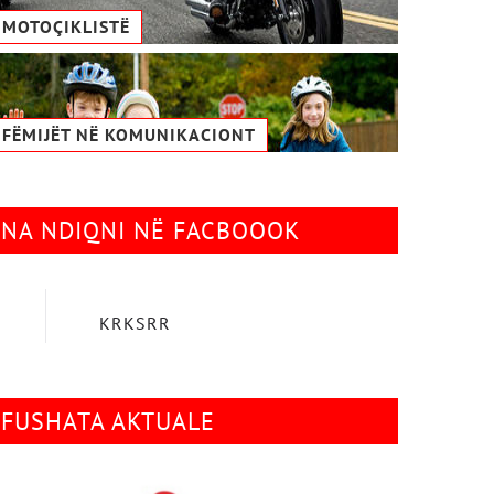
MOTOÇIKLISTË
FËMIJËT NË KOMUNIKACIONТ
NA NDIQNI NË FACBOOOK
KRKSRR
FUSHATA AKTUALE