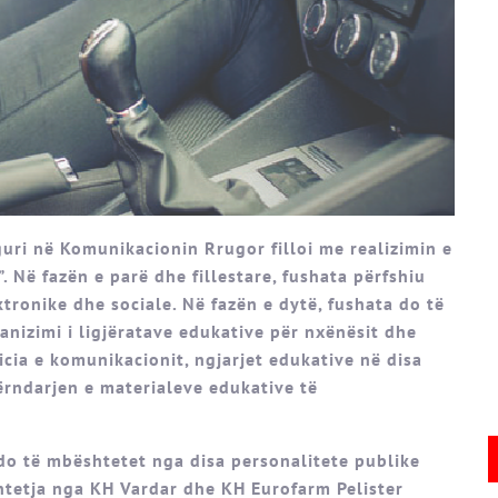
guri në Komunikacionin Rrugor filloi me realizimin e
 Në fazën e parë dhe fillestare, fushata përfshiu
tronike dhe sociale. Në fazën e dytë, fushata do të
ganizimi i ligjëratave edukative për nxënësit dhe
icia e komunikacionit, ngjarjet edukative në disa
rndarjen e materialeve edukative të
do të mbështetet nga disa personalitete publike
tetja nga KH Vardar dhe KH Eurofarm Pelister