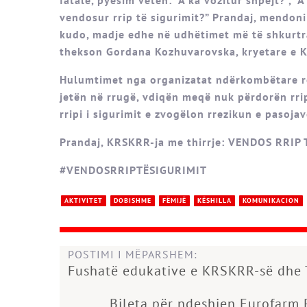
vendosur rrip të sigurimit?” Prandaj, mendoni
kudo, madje edhe në udhëtimet më të shkurtra 
thekson Gordana Kozhuvarovska, kryetare e 
Hulumtimet nga organizatat ndërkombëtare r
jetën në rrugë, vdiqën meqë nuk përdorën rrip
rripi i sigurimit e zvogëlon rrezikun e pasoj
Prandaj, KRSKRR-ja me thirrje: VENDOS RRIP 
#VENDOSRRIPTËSIGURIMIT
AKTIVITET
DOBISHME
FËMIJË
KËSHILLA
KOMUNIKACION
POSTIMI I MËPARSHEM:
Fushatë edukative e KRSKRR-së dhe 
Bileta për ndeshjen Eurofarm P