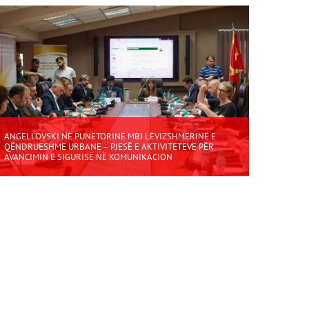
ANGELLOVSKI NË PUNËTORINË MBI LËVIZSHMËRINË E
QËNDRUESHME URBANE – PJESË E AKTIVITETEVE PËR
AVANCIMIN E SIGURISË NË KOMUNIKACION