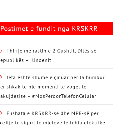
Postimet e fundit nga KRSKRR
Thirrje me rastin e 2 Gushtit, Ditës së
epublikës – Ilindenit
Jeta është shumë e çmuar për ta humbur
ër shkak të një momenti të vogël të
akujdesisë – #MosPërdorTelefonCelular
Fushata e KRSKRR-së dhe MPB-së për
ozitje të sigurt të mjeteve të lehta elektrike