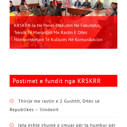
KRSKRR-Ja Në Panel-Diskutim Në Fakultetin
Teknik Të Manastirit Me Rastin E Ditës
Ndërkombëtare Të Kulturës Në Komunikacion
Postimet e fundit nga KRSKRR
Thirrje me rastin e 2 Gushtit, Ditës së
Republikës – Ilindenit
Jeta është shumë e çmuar për ta humbur për