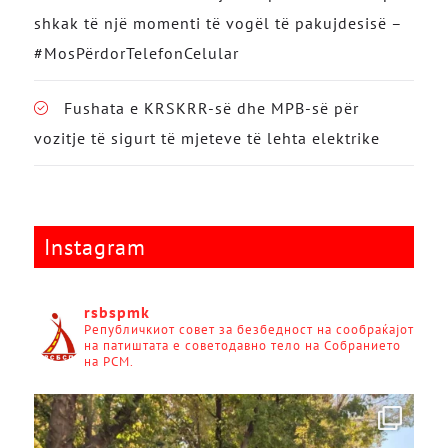
shkak të një momenti të vogël të pakujdesisë –
#MosPërdorTelefonCelular
Fushata e KRSKRR-së dhe MPB-së për
vozitje të sigurt të mjeteve të lehta elektrike
Instagram
rsbspmk
Републичкиот совет за безбедност на сообраќајот
на патиштата е советодавно тело на Собранието
на РСМ.