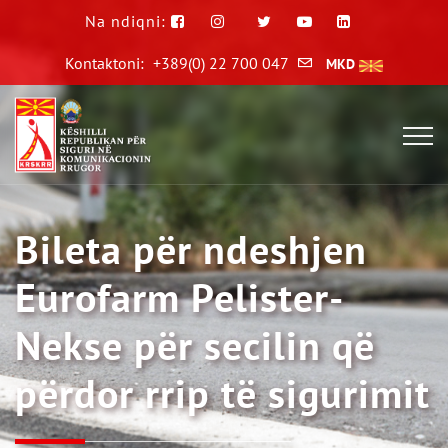
Na ndiqni:
Kontaktoni:
+389(0) 22 700 047
MKD
Bileta për ndeshjen
Eurofarm Pelister-
Nekse për secilin që
përdor rrip të sigurimit