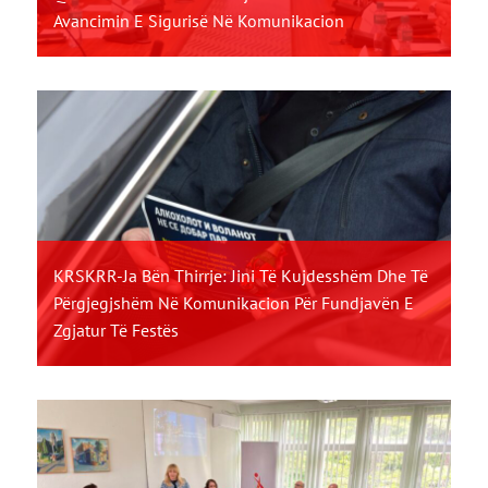
Avancimin E Sigurisë Në Komunikacion
KRSKRR-Ja Bën Thirrje: Jini Të Kujdesshëm Dhe Të
Përgjegjshëm Në Komunikacion Për Fundjavën E
Zgjatur Të Festës