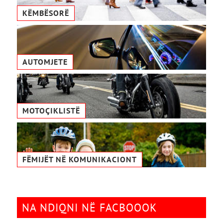
KËMBËSORË
AUTOMJETE
MOTOÇIKLISTË
FËMIJËT NË KOMUNIKACIONТ
NA NDIQNI NË FACBOOOK