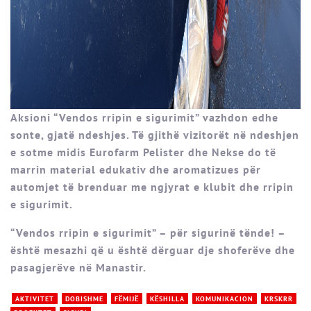
Aksioni “Vendos rripin e sigurimit” vazhdon edhe
sonte, gjatë ndeshjes. Të gjithë vizitorët në ndeshjen
e sotme midis Eurofarm Pelister dhe Nekse do të
marrin material edukativ dhe aromatizues për
automjet të brenduar me ngjyrat e klubit dhe rripin
e sigurimit.
“Vendos rripin e sigurimit” – për sigurinë tënde! –
është mesazhi që u është dërguar dje shoferëve dhe
pasagjerëve në Manastir.
AKTIVITET
DOBISHME
FËMIJË
KËSHILLA
KOMUNIKACION
KRSKRR