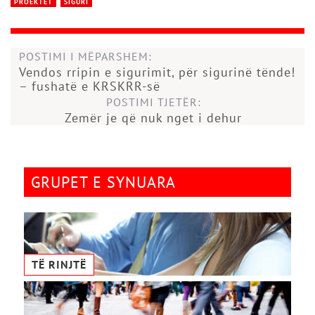
PROEKTET
SIGURI
POSTIMI I MËPARSHEM:
Vendos rripin e sigurimit, për sigurinë tënde!
– fushatë e KRSKRR-së
POSTIMI TJETËR:
Zemër je që nuk nget i dehur
GRUPET E SYNUARA
TË RINJTË