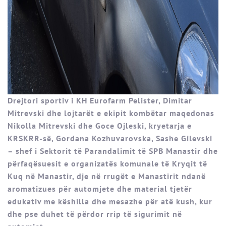
Drejtori sportiv i КH Eurofarm Pelister, Dimitar
Mitrevski dhe lojtarët e ekipit kombëtar maqedonas
Nikolla Mitrevski dhe Goce Ojleski, kryetarја е
KRSKRR-së, Gordana Kozhuvarovska, Sashe Gilevski
– shef i Sektorit të Parandalimit të SPB Manastir dhe
përfaqësuesit e organizatës komunale të Kryqit të
Kuq në Manastir, dje në rrugët e Manastirit ndanë
aromatizues për automjete dhe material tjetër
edukativ me këshilla dhe mesazhe për atë kush, kur
dhe pse duhet të përdor rrip të sigurimit në