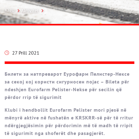
Kreu
Aktivitet
27 Prill 2021
Билети за натпреварот Еурофарм Пелистер-Нексе
за секој кој користи сигурносен појас – Bileta për
ndeshjen Eurofarm Pelister-Nekse për secilin që
përdor rrip të sigurimit
Klubi i hendbollit Eurofarm Pelister mori pjesë në
mënyrë aktive në fushatën e KRSKRR-së për të rritur
ndërgjegjësimin për përdorimin më të madh të rripit
të sigurimit nga shoferët dhe pasagjerët.