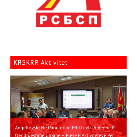
KRSKRR Aktivitet
Angellovski Në Punëtorinë Mbi Lëvizshmërinë E
Qëndrueshme Urbane – Pjesë E Aktiviteteve Për