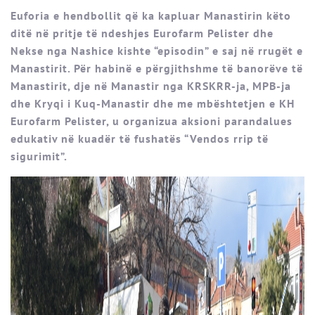
Euforia e hendbollit që ka kapluar Manastirin këto
ditë në pritje të ndeshjes Eurofarm Pelister dhe
Nekse nga Nashice kishte “episodin” e saj në rrugët e
Manastirit. Për habinë e përgjithshme të banorëve të
Manastirit, dje në Manastir nga KRSKRR-ja, MPB-ja
dhe Kryqi i Kuq-Manastir dhe me mbështetjen e KH
Eurofarm Pelister, u organizua aksioni parandalues
edukativ në kuadër të fushatës “Vendos rrip të
sigurimit”.