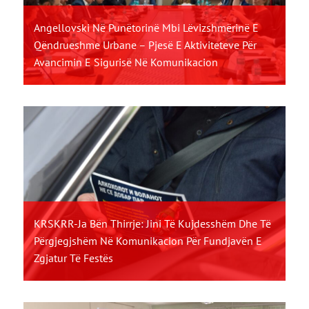
Angellovski Në Punëtorinë Mbi Lëvizshmërinë E
Qëndrueshme Urbane – Pjesë E Aktiviteteve Për
Avancimin E Sigurisë Në Komunikacion
KRSKRR-Ja Bën Thirrje: Jini Të Kujdesshëm Dhe Të
Përgjegjshëm Në Komunikacion Për Fundjavën E
Zgjatur Të Festës