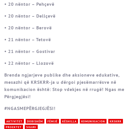
• 20 nëntor – Pehçevë
• 20 nëntor – Dellçevë
• 20 nëntor – Berovë
• 21 nëntor – Tetovë
• 21 nëntor – Gostivar
• 22 nëntor – Llozovë
Brenda ngjarjeve publike dhe aksioneve edukative,
mesazhi që KRSKRR-ja u dërgoi pjesëmarrësve në
komunikacion është: Stop vdekjes në rrugë! Ngas me
Përgjegjësi!
#NGASMEPËRGJEGJËSI!
AKTIVITET
DOBISHËM
FËMIJË
KËSHILLA
KOMUNIKACION
KRSKRR
PROEKTET
SIGURI