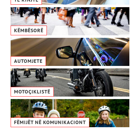
KËMBËSORË
AUTOMJETE
MOTOÇIKLISTË
FËMIJËT NË KOMUNIKACIONТ