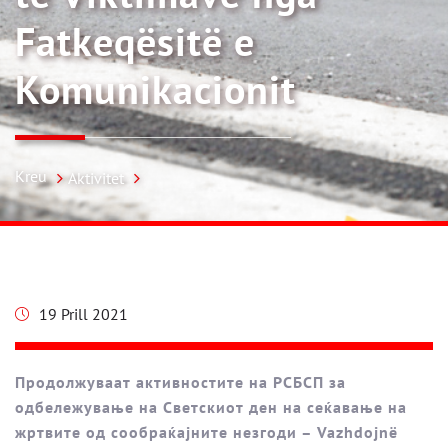
Fatkeqësitë e
Komunikacionit
Kreu
Aktivitet
19 Prill 2021
Продолжуваат активностите на РСБСП за
одбележување на Светскиот ден на сеќавање на
жртвите од сообраќајните незгоди – Vazhdojnë