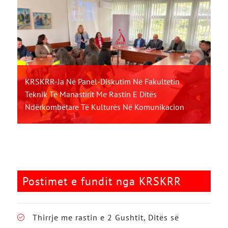
KRSKRR-Ja Në Panel-Diskutim Në Fakultetin
Teknik Të Manastirit Me Rastin E Ditës
Ndërkombëtare Të Kulturës Në Komunikacion
Postimet e fundit nga KRSKRR
Thirrje me rastin e 2 Gushtit, Ditës së