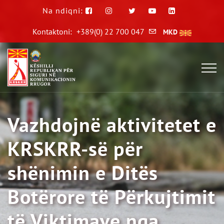
Na ndiqni:
Kontaktoni:
+389(0) 22 700 047
MKD
Vazhdojnë aktivitetet e
KRSKRR-së për
shënimin e Ditës
Botërore të Përkujtimit
të Viktimave nga