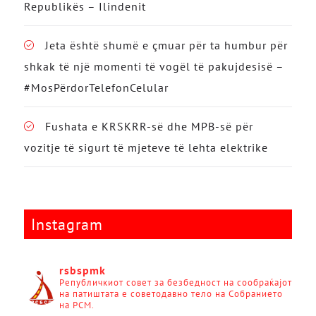
Republikës – Ilindenit
Jeta është shumë e çmuar për ta humbur për
shkak të një momenti të vogël të pakujdesisë –
#MosPërdorTelefonCelular
Fushata e KRSKRR-së dhe MPB-së për
vozitje të sigurt të mjeteve të lehta elektrike
Instagram
rsbspmk
Републичкиот совет за безбедност на сообраќајот
на патиштата е советодавно тело на Собранието
на РСМ.