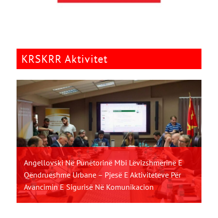
KRSKRR Aktivitet
Angellovski Në Punëtorinë Mbi Lëvizshmërinë E
Qëndrueshme Urbane – Pjesë E Aktiviteteve Për
Avancimin E Sigurisë Në Komunikacion