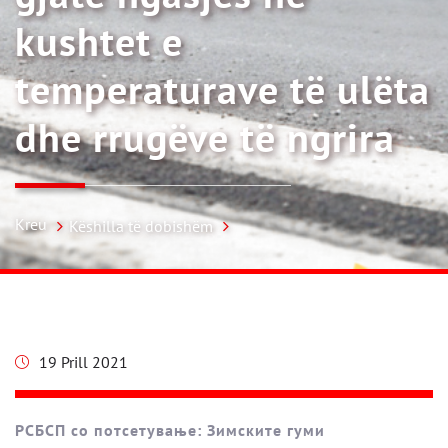
kushtet e
temperaturave të ulëta
dhe rrugëve të ngrira
Kreu
Këshilla të dobishëm
19 Prill 2021
РСБСП со потсетување: Зимските гуми