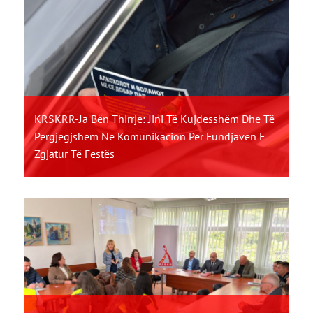
KRSKRR-Ja Bën Thirrje: Jini Të Kujdesshëm Dhe Të
Përgjegjshëm Në Komunikacion Për Fundjavën E
Zgjatur Të Festës