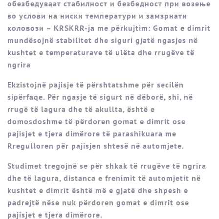
обезбедуваат стабилност и безбедност при возење
во услови на ниски температури и замзрнати
коловози – KRSKRR-ja me përkujtim: Gomat e dimrit
mundësojnë stabilitet dhe siguri gjatë ngasjes në
kushtet e temperaturave të ulëta dhe rrugëve të
ngrira
Ekzistojnë pajisje të përshtatshme për secilën
sipërfaqe. Për ngasje të sigurt në dëborë, shi, në
rrugë të lagura dhe të akullta, është e
domosdoshme të përdoren gomat e dimrit ose
pajisjet e tjera dimërore të parashikuara me
Rregulloren për pajisjen shtesë në automjete.
Studimet tregojnë se për shkak të rrugëve të ngrira
dhe të lagura, distanca e frenimit të automjetit në
kushtet e dimrit është më e gjatë dhe shpesh e
padrejtë nëse nuk përdoren gomat e dimrit ose
pajisjet e tjera dimërore.