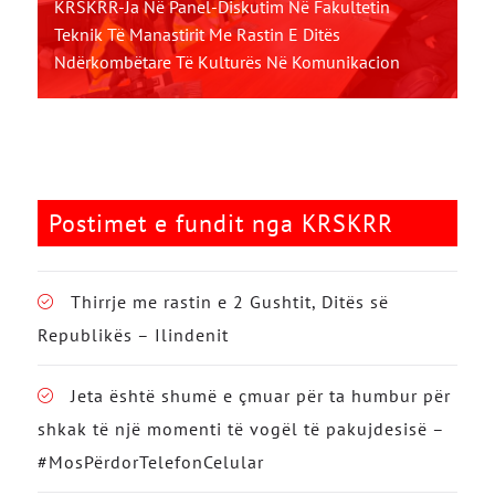
KRSKRR-Ja Në Panel-Diskutim Në Fakultetin
Teknik Të Manastirit Me Rastin E Ditës
Ndërkombëtare Të Kulturës Në Komunikacion
Postimet e fundit nga KRSKRR
Thirrje me rastin e 2 Gushtit, Ditës së
Republikës – Ilindenit
Jeta është shumë e çmuar për ta humbur për
shkak të një momenti të vogël të pakujdesisë –
#MosPërdorTelefonCelular