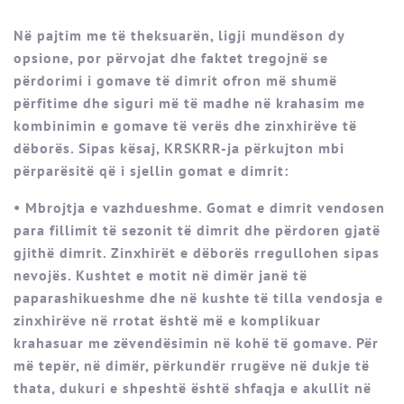
Në pajtim me të theksuarën, ligji mundëson dy
opsione, por përvojat dhe faktet tregojnë se
përdorimi i gomave të dimrit ofron më shumë
përfitime dhe siguri më të madhe në krahasim me
kombinimin e gomave të verës dhe zinxhirëve të
dëborës. Sipas kësaj, KRSKRR-ja përkujton mbi
përparësitë që i sjellin gomat e dimrit:
• Mbrojtja e vazhdueshme. Gomat e dimrit vendosen
para fillimit të sezonit të dimrit dhe përdoren gjatë
gjithë dimrit. Zinxhirët e dëborës rregullohen sipas
nevojës. Kushtet e motit në dimër janë të
paparashikueshme dhe në kushte të tilla vendosja e
zinxhirëve në rrotat është më e komplikuar
krahasuar me zëvendësimin në kohë të gomave. Për
më tepër, në dimër, përkundër rrugëve në dukje të
thata, dukuri e shpeshtë është shfaqja e akullit në