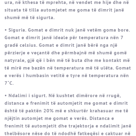
ura, në kthesa të mprehta, në vendet me hije dhe në
situata të tilla automjetet me goma të dimrit janë
shumë më të sigurta.
• Siguria. Gomat e dimrit nuk janë vetëm goma bore.
Gomat e dimrit janë ideale për temperatura nën 7
gradë celsius. Gomat e dimrit janë bërë nga një
përzierje e veçantë dhe përmbajnë më shumë gomë
natyrale, gjë që i bën më të buta dhe me kontakt më
të mirë me bazën në temperatura më të ulëta. Gomat
e verës i humbasin vetitë e tyre në temperatura nën
7˚C.
• Ndalimi i sigurt. Në kushtet dimërore në rrugë,
distanca e frenimit të automjetit me gomat e dimrit
është të paktën 20% më e shkurtër krahasuar me të
njëjtin automjet me gomat e verës. Distanca e
frenimit të automjetit dhe trajektorja e ndalimit janë
thelbësore nëse do të ndodhë fatkeqësi e caktuar në