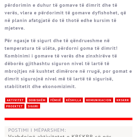
përdorimin e duhur të gomave të dimrit dhe të
verës, vlera e përdorimit të gomave dyfishohet, që
në planin afatgjatë do të thotë edhe kursim të
mjeteve.
Për ngasje të sigurt dhe të qëndrueshme në
temperatura të ulëta, përdorni goma të dimrit!
Kombinimi i gomave të verës dhe zinxhirëve të
dëborës gjithashtu siguron nivel të lartë të
mbrojtjes në kushtet dimërore në rrugë, por gomat e
dimrit sigurojnë nivel më të lartë të sigurisë,
stabilitetit dhe ekonomizimit.
AKTIVITET
DOBISHËM
FËMIJË
KËSHILLA
KOMUNIKACION
KRSKRR
PROEKTET
SIGURI
POSTIMI I MËPARSHEM:
Vazhdojnë aktivitetet e KRSKRR-së për