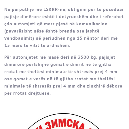
Në përputhje me LSKRR-në, obligimi për të poseduar
pajisje dimërore është i detyrueshëm dhe i referohet
çdo automjeti që merr pjesë në komunikacion
(pavarësisht nëse është brenda ose jashtë
vendbanimit) në periudhën nga 15 nëntor deri më
15 mars të vitit të ardhshëm.
Për automjetet me masë deri në 3500 kg, pajisjet
dimërore përfshijnë gomat e dimrit në të gjitha
rrotat me thellësi minimale të shtresës prej 4 mm
ose gomat e verës në të gjitha rrotat me thellësi
minimale të shtresës prej 4 mm dhe zinxhirë dëbore
për rrotat drejtuese.