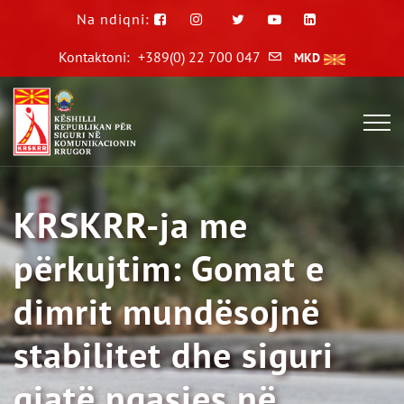
Na ndiqni:
Kontaktoni:
+389(0) 22 700 047
MKD
KRSKRR-ja me
përkujtim: Gomat e
dimrit mundësojnë
stabilitet dhe siguri
gjatë ngasjes në