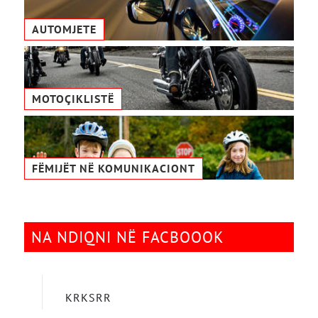
AUTOMJETE
MOTOÇIKLISTË
FËMIJËT NË KOMUNIKACIONТ
NA NDIQNI NË FACBOOOK
KRKSRR