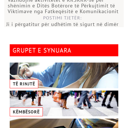
shënimin e Ditës Botërore të Përkujtimit të
Viktimave nga Fatkeqësitë e Komunikacionit
POSTIMI TJETËR:
Ji i përgatitur për udhëtim të sigurt në dimër
GRUPET E SYNUARA
TË RINJTË
KËMBËSORË