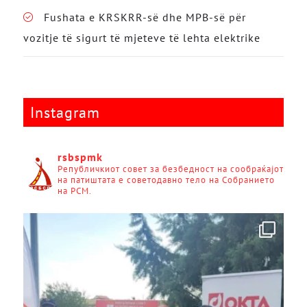
Fushata e KRSKRR-së dhe MPB-së për
vozitje të sigurt të mjeteve të lehta elektrike
Instagram
rsbspmk
Републичкиот совет за безбедност на сообраќајот
на патиштата е советодавно тело на Собранието
на РСМ.