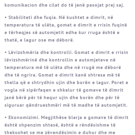
komunikacion dhe cilat do të jenë pasojat prej saj.
• Stabiliteti dhe fuqia. Në kushtet e dimrit, në
temperatura të ulëta, gomat e dimrit e rrisin fuqinë
e tërheqjes së automjetit edhe kur rruga është e
thatë, e lagur ose me dëborë.
• Lëvizshmëria dhe kontrolli. Gomat e dimrit e rrisin
lëvizshmërinë dhe kontrollin e automjeteve në
temperatura më të ulëta dhe në rrugë me dëborë
dhe të ngrira. Gomat e dimrit kanë shtresa më të
thella që e shtrydhin ujin dhe borën e lagur. Poret e
vogla në sipërfaqen e shkelur të gomave të dimrit
janë bërë për të hequr ujin dhe borën dhe për të
siguruar qëndrueshmëri më të madhe të automjetit.
• Ekonomizimi. Megjithëse blerja e gomave të dimrit
është shpenzim shtesë, është e rëndësishme të
theksohet se me zëvendësimin e duhur dhe me