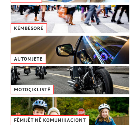
KËMBËSORË
AUTOMJETE
MOTOÇIKLISTË
FËMIJËT NË KOMUNIKACIONТ