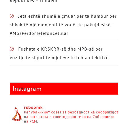
Republikës – Ilindenit
Jeta është shumë e çmuar për ta humbur për
shkak të një momenti të vogël të pakujdesisë –
#MosPërdorTelefonCelular
Fushata e KRSKRR-së dhe MPB-së për
vozitje të sigurt të mjeteve të lehta elektrike
Instagram
rsbspmk
Републичкиот совет за безбедност на сообраќајот
на патиштата е советодавно тело на Собранието
на РСМ.