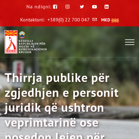
Na ndiqni:
Kontaktoni:
+389(0) 22 700 047
MKD
Thirrja publike për
zgjedhjen e personit
juridik që ushtron
veprimtarinë ose
posedon lejen për