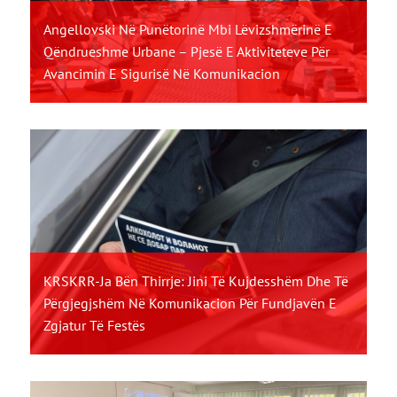
Angellovski Në Punëtorinë Mbi Lëvizshmërinë E
Qëndrueshme Urbane – Pjesë E Aktiviteteve Për
Avancimin E Sigurisë Në Komunikacion
KRSKRR-Ja Bën Thirrje: Jini Të Kujdesshëm Dhe Të
Përgjegjshëm Në Komunikacion Për Fundjavën E
Zgjatur Të Festës