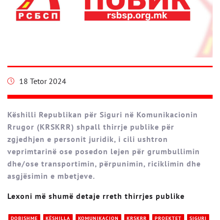
18 Tetor 2024
Këshilli Republikan për Siguri në Komunikacionin
Rrugor (KRSKRR) shpall thirrje publike për
zgjedhjen e personit juridik, i cili ushtron
veprimtarinë ose posedon lejen për grumbullimin
dhe/ose transportimin, përpunimin, riciklimin dhe
asgjësimin e mbetjeve.
Lexoni më shumë detaje rreth thirrjes publike
DOBISHME
KËSHILLA
KOMUNIKACION
KRSKRR
PROEKTET
SIGURI