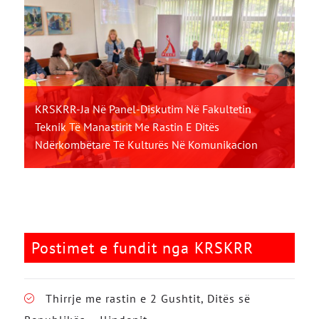
KRSKRR-Ja Në Panel-Diskutim Në Fakultetin
Teknik Të Manastirit Me Rastin E Ditës
Ndërkombëtare Të Kulturës Në Komunikacion
Postimet e fundit nga KRSKRR
Thirrje me rastin e 2 Gushtit, Ditës së