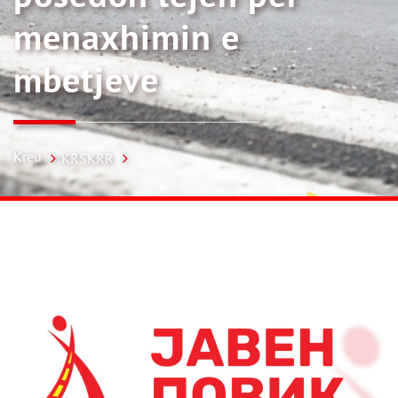
menaxhimin e
mbetjeve
Kreu
KRSKRR