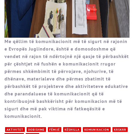
Me qëllim të komunikacionit më të sigurt në rajonin
e Evropës Juglindore, është e domosdoshme që
vendet në rajon të ndërtojnë një qasje të përbashkët
për çështjet në fushën e komunikacionit rrugor
përmes shkëmbimit të përvojave, njohurive, të
dhënave, materialeve dhe përmes zbatimit të
përbashkët të projekteve dhe aktiviteteve edukative
dhe parandaluese të komunikacionit që të
kontribuojnë bashkërisht për komunikacion më të
sigurt dhe më pak viktima në fatkeqësitë e
komunikacionit.
AKTIVITET
DOBISHME
FËMIJË
KËSHILLA
KOMUNIKACION
KRSKRR