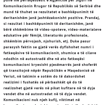
pune me përfaqësuesit e Agjencisë për Siguri në
Komunikacionin Rrugor të Republikës së Serbisë dhe
mund të thuhet se rezultatet e bashkëpunimit të
deritanishëm janë jashtëzakonisht pozitive. Prandaj,
si rezultat i bashkëpunimit të deritanishëm, janë
bërë shkëmbime të video-spoteve, video-materialeve
edukative për fëmijë, literaturës profesionale,
shkëmbim përvojash, njohurish, etj. Duke pasur
parasysh faktin se gjatë verës dyfishohet numri i
fatkeqësive të komunikacionit, shumica e të cilave
ndodhin në autostradë dhe në ato fatkeqësi
komunikacioni kryesisht pjesëmarrës janë shoferët
që transitojnë nëpër Republikën e Maqedonisë së
Veriut, në takimin e sotëm do të dakordohet
realizimi i fushatës së përbashkët që do të
realizohet gjatë verës në pikat kufitare në të dyja
vendet dhe në autostradat në të dyja vendet.
Komunikacioni nuk njeh kufij, viktimat në