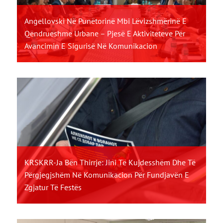
Angellovski Në Punëtorinë Mbi Lëvizshmërinë E
Qëndrueshme Urbane – Pjesë E Aktiviteteve Për
Avancimin E Sigurisë Në Komunikacion
KRSKRR-Ja Bën Thirrje: Jini Të Kujdesshëm Dhe Të
Përgjegjshëm Në Komunikacion Për Fundjavën E
Zgjatur Të Festës