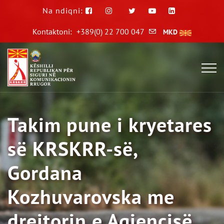
Na ndiqni:
Kontaktoni:
+389(0) 22 700 047
MKD
Takim pune i kryetares
së KRSKRR-së,
Gordana
Kozhuvarovska me
drejtorin e Agjencisë