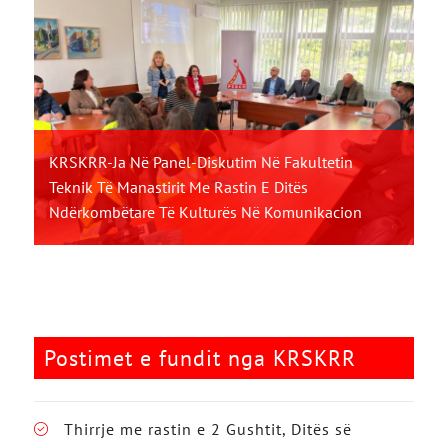
KRSKRR-Ja Në Panel-Diskutim Në Fakultetin
Teknik Të Manastirit Me Rastin E Ditës
Ndërkombëtare Të Kulturës Në Komunikacion
Postimet e fundit nga KRSKRR
Thirrje me rastin e 2 Gushtit, Ditës së