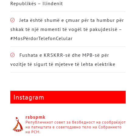
Republikës – Ilindenit
Jeta është shumë e çmuar për ta humbur për
shkak të një momenti të vogël të pakujdesisë –
#MosPërdorTelefonCelular
Fushata e KRSKRR-së dhe MPB-së për
vozitje të sigurt të mjeteve të lehta elektrike
Instagram
rsbspmk
Републичкиот совет за безбедност на сообраќајот
на патиштата е советодавно тело на Собранието
на РСМ.