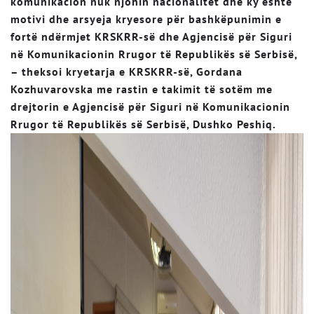
komunikacion nuk njohin nacionalitet dhe ky është
motivi dhe arsyeja kryesore për bashkëpunimin e
fortë ndërmjet KRSKRR-së dhe Agjencisë për Siguri
në Komunikacionin Rrugor të Republikës së Serbisë,
– theksoi kryetarja e KRSKRR-së, Gordana
Kozhuvarovska me rastin e takimit të sotëm me
drejtorin e Agjencisë për Siguri në Komunikacionin
Rrugor të Republikës së Serbisë, Dushko Peshiq.