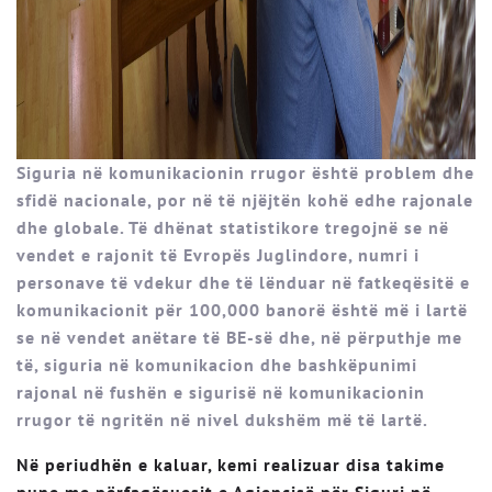
Siguria në komunikacionin rrugor është problem dhe
sfidë nacionale, por në të njëjtën kohë edhe rajonale
dhe globale. Të dhënat statistikore tregojnë se në
vendet e rajonit të Evropës Juglindore, numri i
personave të vdekur dhe të lënduar në fatkeqësitë e
komunikacionit për 100,000 banorë është më i lartë
se në vendet anëtare të BE-së dhe, në përputhje me
të, siguria në komunikacion dhe bashkëpunimi
rajonal në fushën e sigurisë në komunikacionin
rrugor të ngritën në nivel dukshëm më të lartë.
Në periudhën e kaluar, kemi realizuar disa takime