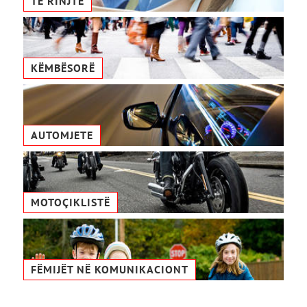
TË RINJTË
KËMBËSORË
AUTOMJETE
MOTOÇIKLISTË
FËMIJËT NË KOMUNIKACIONТ