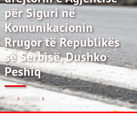
për Siguri në
Komunikacionin
Rrugor të Republikës
së Serbisë, Dushko
Peshiq
Kreu
KRSKRR