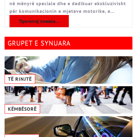
në mënyrë speciale dhe e dedikuar ekskluzivisht
për komunikacionin e mjeteve motorike, e…
Прочитај повеќе...
GRUPET E SYNUARA
TË RINJTË
KËMBËSORË