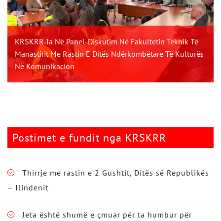
KRSKRR-Ja Në Panel-Diskutim Në Fakultetin Teknik Të
Manastirit Me Rastin E Ditës Ndërkombëtare Të Kulturës
Në Komunikacion
Postimet e fundit nga KRSKRR
Thirrje me rastin e 2 Gushtit, Ditës së Republikës
– Ilindenit
Jeta është shumë e çmuar për ta humbur për