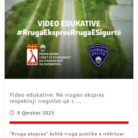
Video edukative: Në rrugën ekspres
respektoji rregullat që s ...
9 Qershor 2025
“Rruga ekspres” është rruga publike e ndërtuar