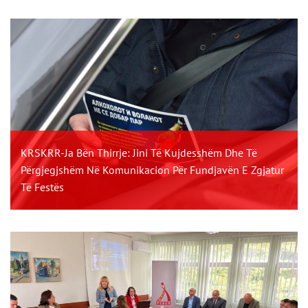
KRSKRR-Ja Bën Thirrje: Jini Të Kujdesshëm Dhe Të
Përgjegjshëm Në Komunikacion Për Fundjavën E Zgjatur
Të Festës