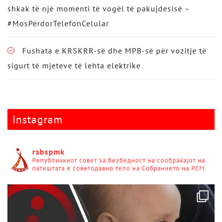
shkak të një momenti të vogël të pakujdesisë –
#MosPërdorTelefonCelular
Fushata e KRSKRR-së dhe MPB-së për vozitje të
sigurt të mjeteve të lehta elektrike
Instagram
rsbspmk
Републичкиот совет за безбедност на сообраќајот на
патиштата е советодавно тело на Собранието на РСМ.