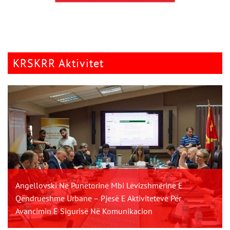
KRSKRR Aktivitet
Angellovski Në Punëtorinë Mbi Lëvizshmërinë E
Qëndrueshme Urbane – Pjesë E Aktiviteteve Për
Avancimin E Sigurisë Në Komunikacion