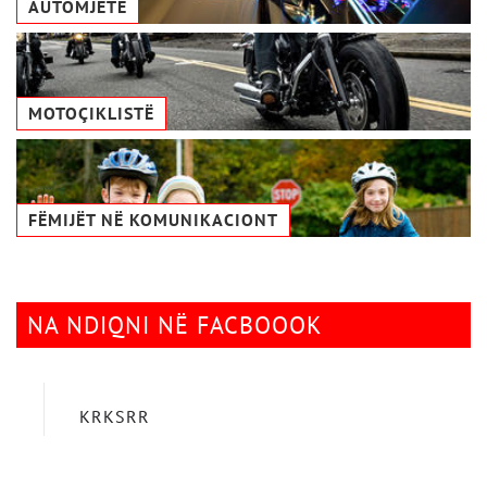
AUTOMJETE
MOTOÇIKLISTË
FËMIJËT NË KOMUNIKACIONТ
NA NDIQNI NË FACBOOOK
KRKSRR