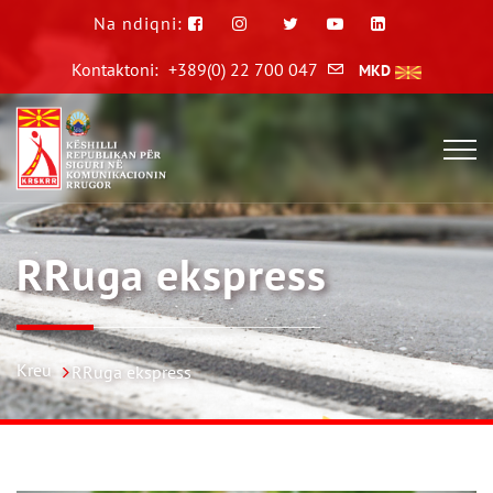
Na ndiqni:
Kontaktoni:
+389(0) 22 700 047
MKD
RRuga ekspress
Kreu
RRuga ekspress