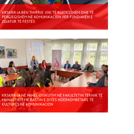
KRSKRR-JA BËN THIRRJE: JINI TË KUJDESSHËM DHE TË
PËRGJEGJSHËM NË KOMUNIKACION PËR FUNDJAVËN E
ZGJATUR TË FESTËS
KRSKRR-JA NË PANEL-DISKUTIM NË FAKULTETIN TEKNIK TË
MANASTIRIT ME RASTIN E DITËS NDËRKOMBËTARE TË
KULTURËS NË KOMUNIKACION