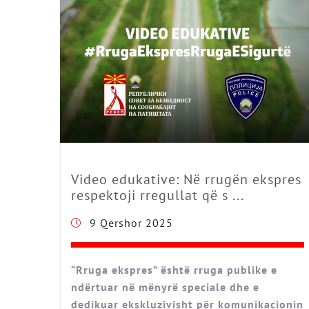
Video edukative: Në rrugën ekspres
respektoji rregullat që s ...
9 Qershor 2025
“Rruga ekspres” është rruga publike e
ndërtuar në mënyrë speciale dhe e
dedikuar ekskluzivisht për komunikacionin