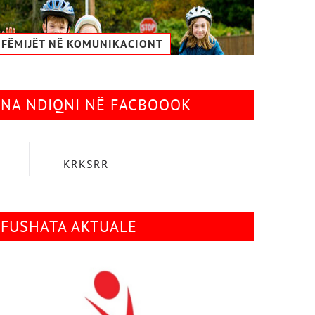
FËMIJËT NË KOMUNIKACIONТ
NA NDIQNI NË FACBOOOK
KRKSRR
FUSHATA AKTUALE