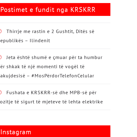
Postimet e fundit nga KRSKRR
Thirrje me rastin e 2 Gushtit, Ditës së
epublikës – Ilindenit
Jeta është shumë e çmuar për ta humbur
ër shkak të një momenti të vogël të
akujdesisë – #MosPërdorTelefonCelular
Fushata e KRSKRR-së dhe MPB-së për
ozitje të sigurt të mjeteve të lehta elektrike
Instagram