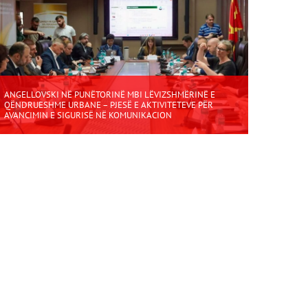
ANGELLOVSKI NË PUNËTORINË MBI LËVIZSHMËRINË E
QËNDRUESHME URBANE – PJESË E AKTIVITETEVE PËR
AVANCIMIN E SIGURISË NË KOMUNIKACION