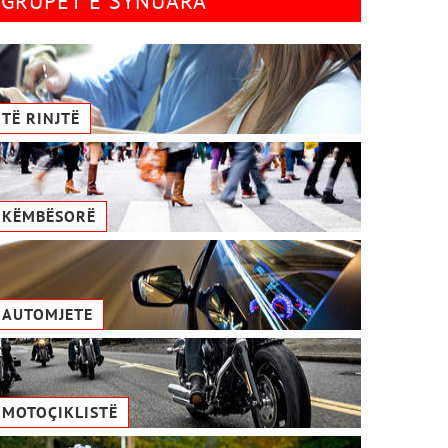
GRUPET E SYNUARA
TË RINJTË
KËMBËSORË
AUTOMJETE
MOTOÇIKLISTË