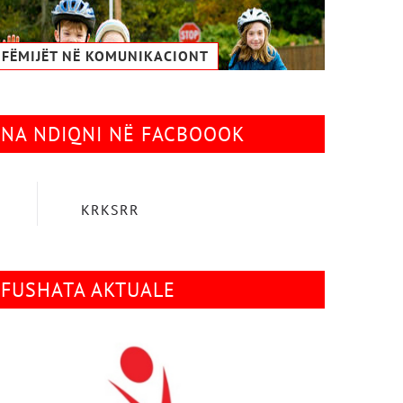
FËMIJËT NË KOMUNIKACIONТ
NA NDIQNI NË FACBOOOK
KRKSRR
FUSHATA AKTUALE