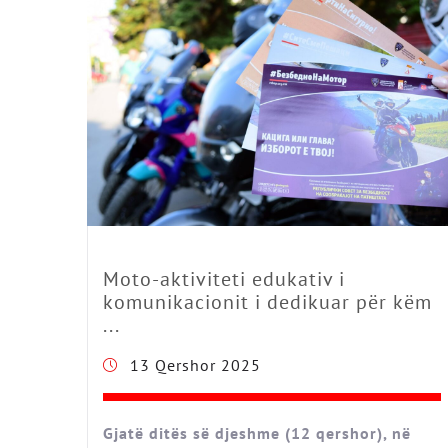
Moto-aktiviteti edukativ i
komunikacionit i dedikuar për këm
...
13 Qershor 2025
Gjatë ditës së djeshme (12 qershor), në