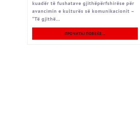
kuadër të fushatave gjithëpërfshirëse për
avancimin e kulturës së komunikacionit –
“Të gjithë…
ПРОЧИТАЈ ПОВЕЌЕ...