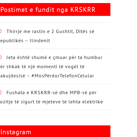
Postimet e fundit nga KRSKRR
Thirrje me rastin e 2 Gushtit, Ditës së
epublikës – Ilindenit
Jeta është shumë e çmuar për ta humbur
ër shkak të një momenti të vogël të
akujdesisë – #MosPërdorTelefonCelular
Fushata e KRSKRR-së dhe MPB-së për
ozitje të sigurt të mjeteve të lehta elektrike
Instagram