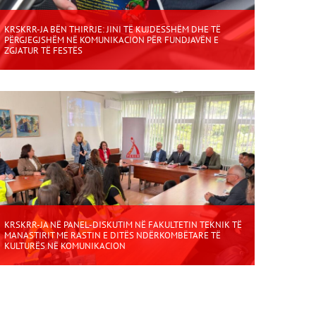
KRSKRR-JA BËN THIRRJE: JINI TË KUJDESSHËM DHE TË
PËRGJEGJSHËM NË KOMUNIKACION PËR FUNDJAVËN E
ZGJATUR TË FESTËS
KRSKRR-JA NË PANEL-DISKUTIM NË FAKULTETIN TEKNIK TË
MANASTIRIT ME RASTIN E DITËS NDËRKOMBËTARE TË
KULTURËS NË KOMUNIKACION