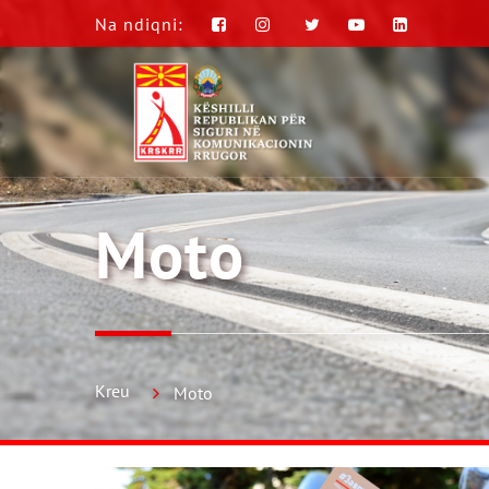
Na ndiqni:
Moto
Kreu
Moto