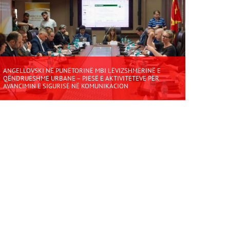
ANGELLOVSKI NË PUNËTORINË MBI LËVIZSHMËRINË E
QËNDRUESHME URBANE – PJESË E AKTIVITETEVE PËR
AVANCIMIN E SIGURISË NË KOMUNIKACION