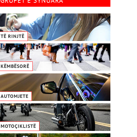
GRUPET E SYNUARA
TË RINJTË
KËMBËSORË
AUTOMJETE
MOTOÇIKLISTË