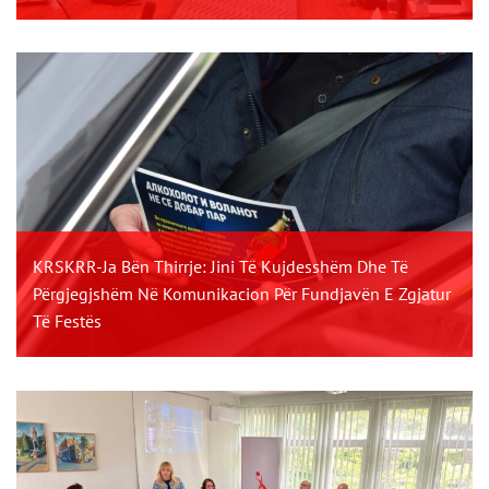
KRSKRR-Ja Bën Thirrje: Jini Të Kujdesshëm Dhe Të
Përgjegjshëm Në Komunikacion Për Fundjavën E Zgjatur
Të Festës