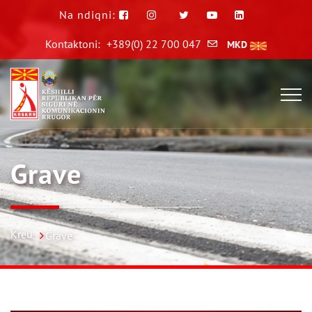
Na ndiqni:
Kontaktoni:
+389(0) 22 700 047
MKD
Grave
Kreu
Grave