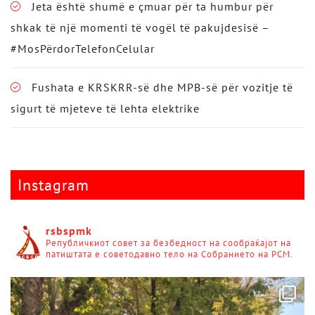
Jeta është shumë e çmuar për ta humbur për
shkak të një momenti të vogël të pakujdesisë –
#MosPërdorTelefonCelular
Fushata e KRSKRR-së dhe MPB-së për vozitje të
sigurt të mjeteve të lehta elektrike
Instagram
rsbspmk
Републичкиот совет за безбедност на сообраќајот на
патиштата е советодавно тело на Собранието на РСМ.