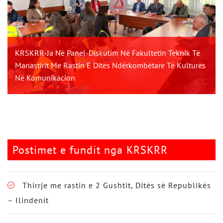
KRSKRR-Ja Në Panel-Diskutim Në Fakultetin Teknik Të
Manastirit Me Rastin E Ditës Ndërkombëtare Të Kulturës
Në Komunikacion
Postimet e fundit nga KRSKRR
Thirrje me rastin e 2 Gushtit, Ditës së Republikës
– Ilindenit