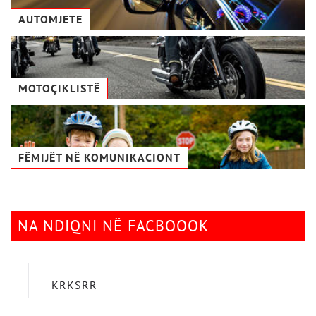
AUTOMJETE
MOTOÇIKLISTË
FËMIJËT NË KOMUNIKACIONТ
NA NDIQNI NË FACBOOOK
KRKSRR