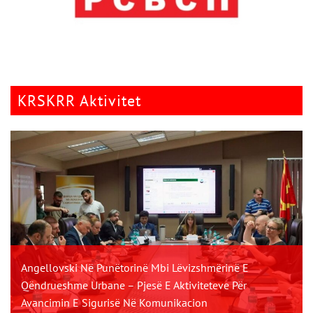
KRSKRR Aktivitet
Angellovski Në Punëtorinë Mbi Lëvizshmërinë E
Qëndrueshme Urbane – Pjesë E Aktiviteteve Për
Avancimin E Sigurisë Në Komunikacion