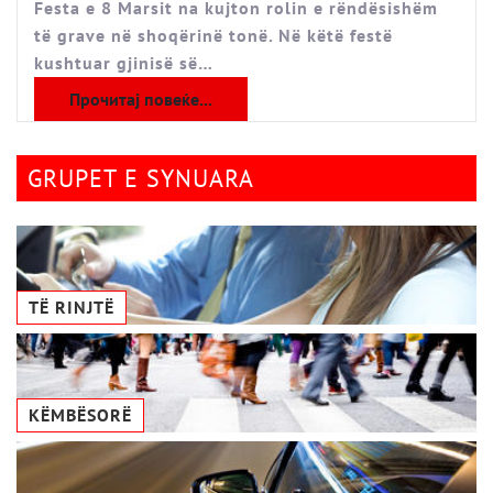
Festa e 8 Marsit na kujton rolin e rëndësishëm
të grave në shoqërinë tonë. Në këtë festë
kushtuar gjinisë së…
Прочитај повеќе...
GRUPET E SYNUARA
TË RINJTË
KËMBËSORË