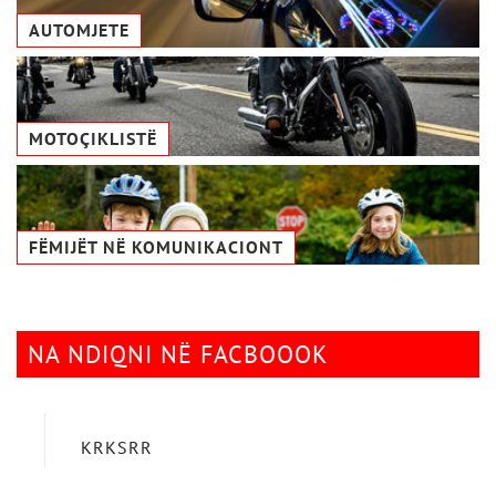
AUTOMJETE
MOTOÇIKLISTË
FËMIJËT NË KOMUNIKACIONТ
NA NDIQNI NË FACBOOOK
KRKSRR