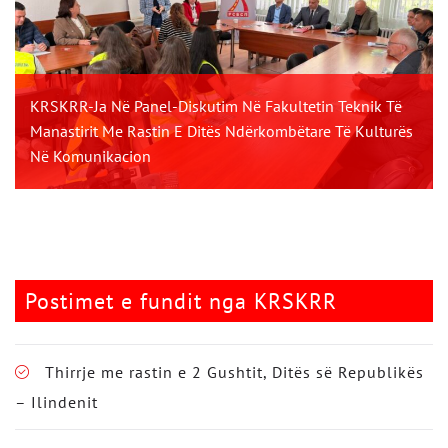
KRSKRR-Ja Në Panel-Diskutim Në Fakultetin Teknik Të
Manastirit Me Rastin E Ditës Ndërkombëtare Të Kulturës
Në Komunikacion
Postimet e fundit nga KRSKRR
Thirrje me rastin e 2 Gushtit, Ditës së Republikës
– Ilindenit