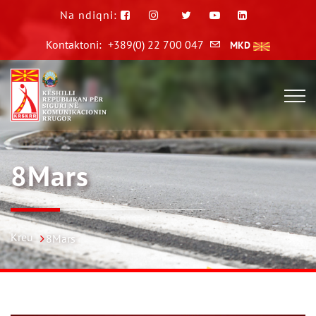
Na ndiqni:
Kontaktoni:
+389(0) 22 700 047
MKD
8Mars
Kreu
8Mars