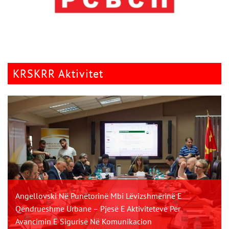
KRSKRR Aktivitet
Angellovski Në Punëtorinë Mbi Lëvizshmërinë E
Qëndrueshme Urbane – Pjesë E Aktiviteteve Për
Avancimin E Sigurisë Në Komunikacion