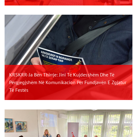
KRSKRR-Ja Bën Thirrje: Jini Të Kujdesshëm Dhe Të
Përgjegjshëm Në Komunikacion Për Fundjavën E Zgjatur
Të Festës