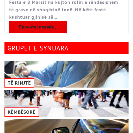
Festa e 8 Marsit na kujton rolin e rëndësishëm
të grave në shoqërinë tonë. Në këtë festë
kushtuar gjinisë së…
Прочитај повеќе...
GRUPET E SYNUARA
TË RINJTË
KËMBËSORË