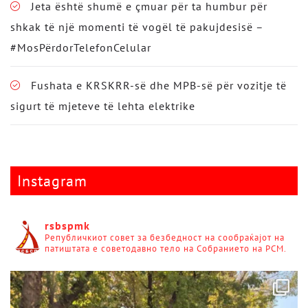
Jeta është shumë e çmuar për ta humbur për
shkak të një momenti të vogël të pakujdesisë –
#MosPërdorTelefonCelular
Fushata e KRSKRR-së dhe MPB-së për vozitje të
sigurt të mjeteve të lehta elektrike
Instagram
rsbspmk
Републичкиот совет за безбедност на сообраќајот на
патиштата е советодавно тело на Собранието на РСМ.