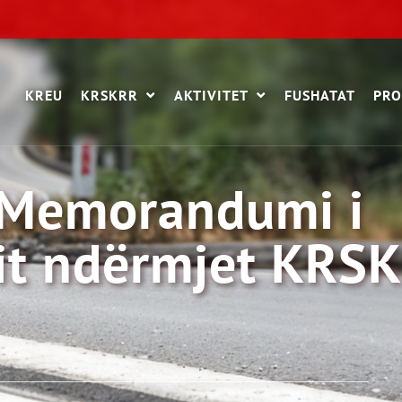
KREU
KRSKRR
AKTIVITET
FUSHATAT
PRO
 Memorandumi i
t ndërmjet KRSK