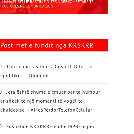
MANASTIRIT ME RASTIN E DITËS NDËRKOMBËTARE TË
KULTURËS NË KOMUNIKACION
Postimet e fundit nga KRSKRR
Thirrje me rastin e 2 Gushtit, Ditës së
epublikës – Ilindenit
Jeta është shumë e çmuar për ta humbur
ër shkak të një momenti të vogël të
akujdesisë – #MosPërdorTelefonCelular
Fushata e KRSKRR-së dhe MPB-së për