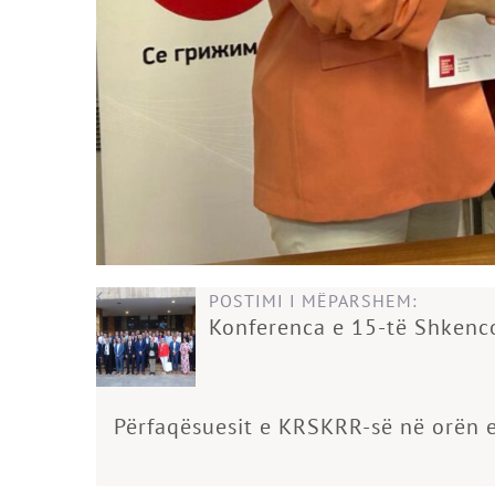
POSTIMI I MËPARSHEM:
Konferenca e 15-të Shken
Përfaqësuesit e KRSKRR-së në orën e