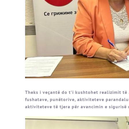
Theks i veçantë do t’i kushtohet realizimit të
fushatave, punëtorive, aktiviteteve paranda
aktiviteteve të tjera për avancimin e siguris