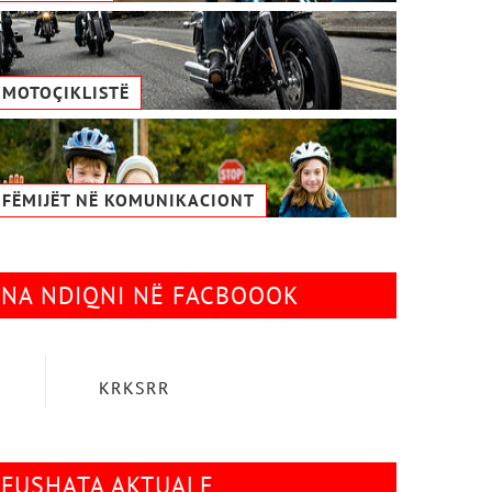
MOTOÇIKLISTË
FËMIJËT NË KOMUNIKACIONТ
NA NDIQNI NË FACBOOOK
KRKSRR
FUSHATA AKTUALE