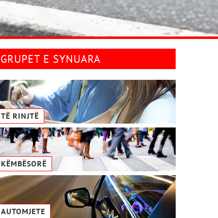
GRUPET E SYNUARA
TË RINJTË
KËMBËSORË
AUTOMJETE