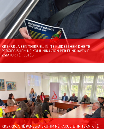
KRSKRR-JA BËN THIRRJE: JINI TË KUJDESSHËM DHE TË
PËRGJEGJSHËM NË KOMUNIKACION PËR FUNDJAVËN E
ZGJATUR TË FESTËS
KRSKRR-JA NË PANEL-DISKUTIM NË FAKULTETIN TEKNIK TË