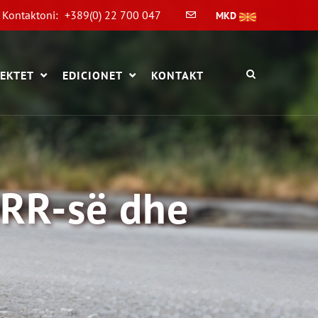
Kontaktoni:
+389(0) 22 700 047
MKD
EKTET
EDICIONET
KONTAKT
RR-së dhe