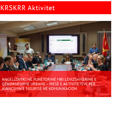
KRSKRR Aktivitet
ANGELLOVSKI NË PUNËTORINË MBI LËVIZSHMËRINË E
QËNDRUESHME URBANE – PJESË E AKTIVITETEVE PËR
AVANCIMIN E SIGURISË NË KOMUNIKACION