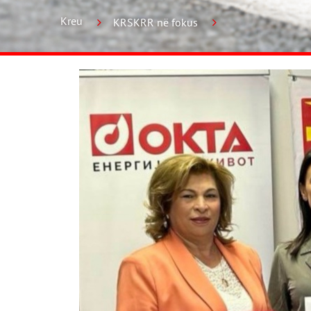
Kreu
KRSKRR në fokus