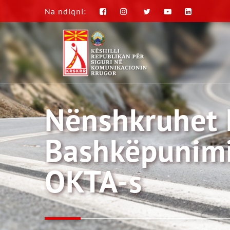
Na ndiqni:
Nënshkruhet
Bashkëpunimi
OKTA-s