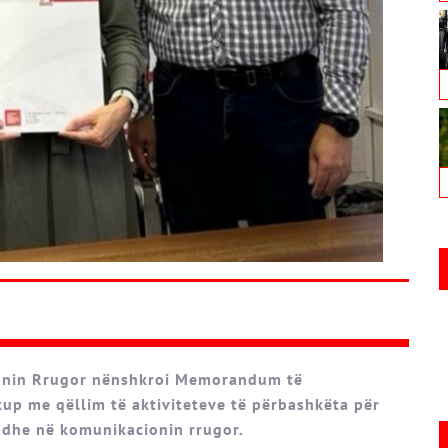
cionin Rrugor nënshkroi Memorandum të
p me qëllim të aktiviteteve të përbashkëta për
madhe në komunikacionin rrugor.