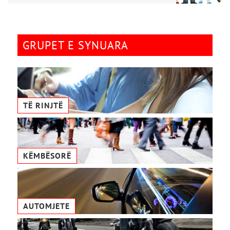
GRUPET E SYNUARA
TË RINJTË
KËMBËSORË
AUTOMJETE