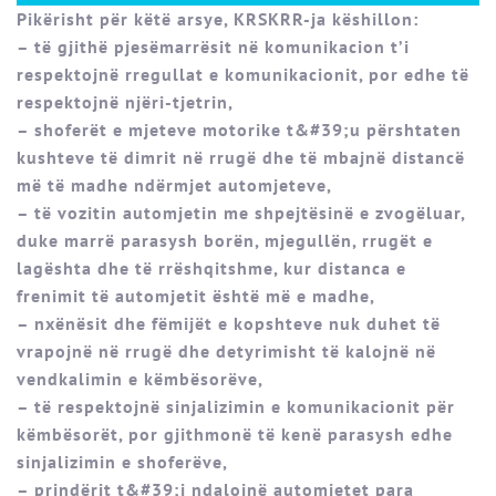
Pikërisht për këtë arsye, KRSKRR-ja këshillon:
– të gjithë pjesëmarrësit në komunikacion t’i
respektojnë rregullat e komunikacionit, por edhe të
respektojnë njëri-tjetrin,
– shoferët e mjeteve motorike t&#39;u përshtaten
kushteve të dimrit në rrugë dhe të mbajnë distancë
më të madhe ndërmjet automjeteve,
– të vozitin automjetin me shpejtësinë e zvogëluar,
duke marrë parasysh borën, mjegullën, rrugët e
lagështa dhe të rrëshqitshme, kur distanca e
frenimit të automjetit është më e madhe,
– nxënësit dhe fëmijët e kopshteve nuk duhet të
vrapojnë në rrugë dhe detyrimisht të kalojnë në
vendkalimin e këmbësorëve,
– të respektojnë sinjalizimin e komunikacionit për
këmbësorët, por gjithmonë të kenë parasysh edhe
sinjalizimin e shoferëve,
– prindërit t&#39;i ndalojnë automjetet para