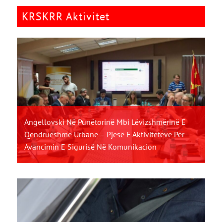
KRSKRR Aktivitet
Angellovski Në Punëtorinë Mbi Lëvizshmërinë E
Qëndrueshme Urbane – Pjesë E Aktiviteteve Për
Avancimin E Sigurisë Në Komunikacion