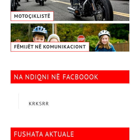
MOTOÇIKLISTË
FËMIJËT NË KOMUNIKACIONТ
NA NDIQNI NË FACBOOOK
KRKSRR
FUSHATA AKTUALE