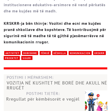
institucioneve edukativo-arsimore në vend përkatës
dhe me kujdes më të madh.
KRSKRR-ja bën thirrje: Vozitni dhe ecni me kujdes
pranë shkollave dhe kopshteve. Të kontribuojmë për
sigurinë më të madhe të të gjithë pjesëmarrësve në
komunikacionin rrugor.
AKTIVITET
DOBISHME
FËMIJË
KËSHILLA
KOMUNIKACION
KRSKRR
PROEKTET
SIGURI
POSTIMI I MËPARSHEM:
VOZITJA NË KUSHTET ME BORË DHE AKULL NË
RRUGËT
POSTIMI TJETËR:
Rregullat për këmbësorët e vegjël