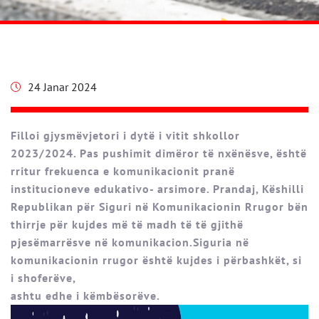
24 Janar 2024
Filloi gjysmëvjetori i dytë i vitit shkollor
2023/2024. Pas pushimit dimëror të nxënësve, është
rritur frekuenca e komunikacionit pranë
institucioneve edukativo- arsimore. Prandaj, Këshilli
Republikan për Siguri në Komunikacionin Rrugor bën
thirrje për kujdes më të madh të të gjithë
pjesëmarrësve në komunikacion.Siguria në
komunikacionin rrugor është kujdes i përbashkët, si
i shoferëve,
ashtu edhe i këmbësorëve.