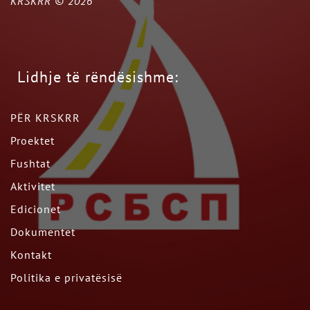
KRSKRR ©
2026
Lidhje të rëndësishme:
PËR KRSKRR
Proektet
Fushtat
Aktivitet
Edicionet
Dokumentet
Kontakt
Politika e privatësisë