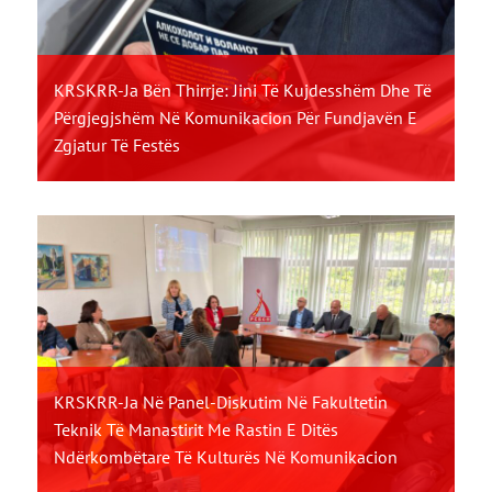
KRSKRR-Ja Bën Thirrje: Jini Të Kujdesshëm Dhe Të
Përgjegjshëm Në Komunikacion Për Fundjavën E
Zgjatur Të Festës
KRSKRR-Ja Në Panel-Diskutim Në Fakultetin
Teknik Të Manastirit Me Rastin E Ditës
Ndërkombëtare Të Kulturës Në Komunikacion