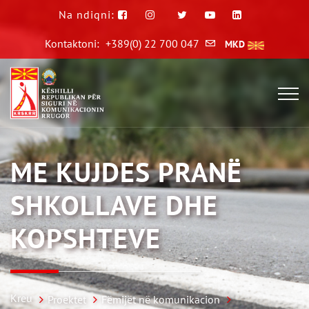
Na ndiqni:
Kontaktoni:
+389(0) 22 700 047
MKD
ME KUJDES PRANË
SHKOLLAVE DHE
KOPSHTEVE
Kreu
Proektet
Fëmijët në komunikacion