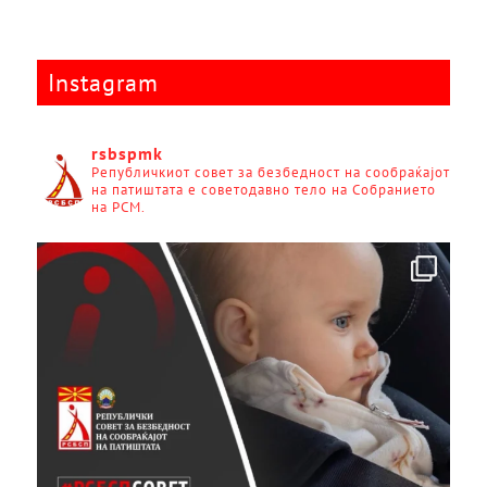
Instagram
rsbspmk
Републичкиот совет за безбедност на сообраќајот
на патиштата е советодавно тело на Собранието
на РСМ.