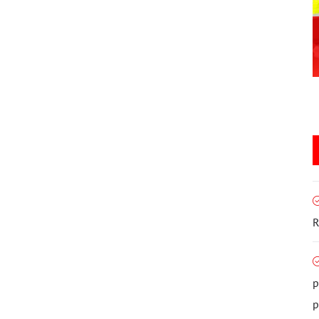
R
p
p