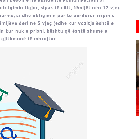
ligimin ligjor, sipas të cilit, fëmijët nën 12 vjeç
arme, si dhe obligimin për të përdorur rripin e
fëmijëve deri në 5 vjeç (edhe kur vozitja është e
n kur nuk e prisni, kështu që është shumë e
i gjithmonë të mbrojtur.