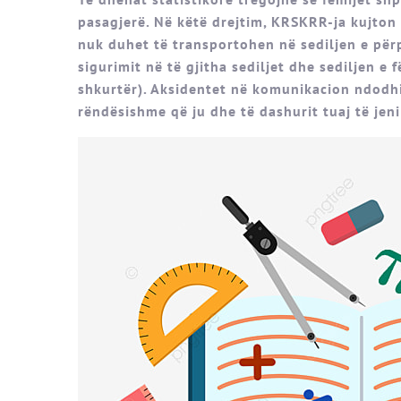
pasagjerë. Në këtë drejtim, KRSKRR-ja kujton ob
nuk duhet të transportohen në sediljen e përp
sigurimit në të gjitha sediljet dhe sediljen e 
shkurtër). Aksidentet në komunikacion ndodhi
rëndësishme që ju dhe të dashurit tuaj të jen