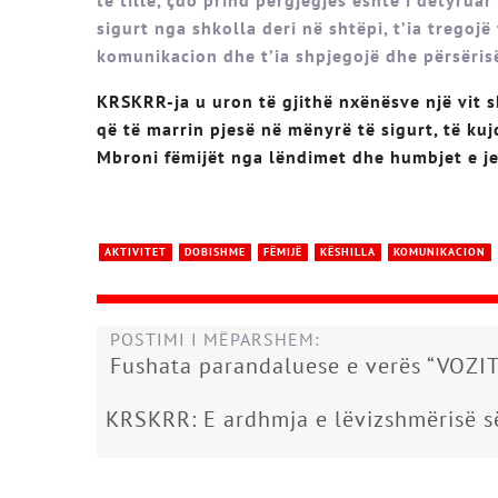
sigurt nga shkolla deri në shtëpi, t’ia tregoj
komunikacion dhe t’ia shpjegojë dhe përsëris
KRSKRR-ja u uron të gjithë nxënësve një vit 
që të marrin pjesë në mënyrë të sigurt, të k
Mbroni fëmijët nga lëndimet dhe humbjet e j
AKTIVITET
DOBISHME
FËMIJË
KËSHILLA
KOMUNIKACION
POSTIMI I MËPARSHEM:
Fushata parandaluese e verës “VOZI
KRSKRR: E ardhmja e lëvizshmërisë s