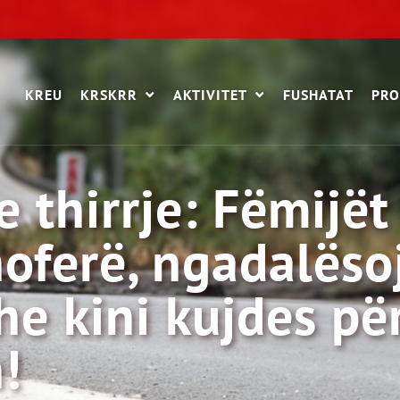
KREU
KRSKRR
AKTIVITET
FUSHATAT
PRO
thirrje: Fëmijët
hoferë, ngadalëso
he kini kujdes pë
!