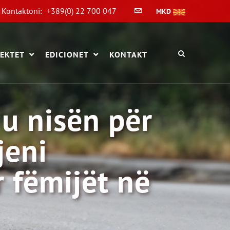
Kontaktoni:
+389(0) 22 700 047
MKD
EKTET
EDICIONET
KONTAKT
 u nisën për
jeni
r fëmijët në