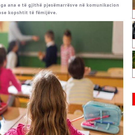
nga ana e të gjithë pjesëmarrësve në komunikacion
ose kopshtit të fëmijëve.