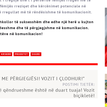
ë fëmijës rreziqet dhe kërcënimet potenciale në
ë rregullat më të rëndësishme të komunikacionit.
shkollor të suksesshëm dhe edhe një herë u kujton
ujdesshme dhe të përgjegjshme në komunikacion.
etëve në komunikacion!
KRSKRR
PROEKTET
SIGURI
T ME PËRGJEGJËSI! VOZIT I ÇLODHUR!”
POSTIMI TJETËR:
ë qëndrueshme është në duart tuaja! Vozit
biçikletë!