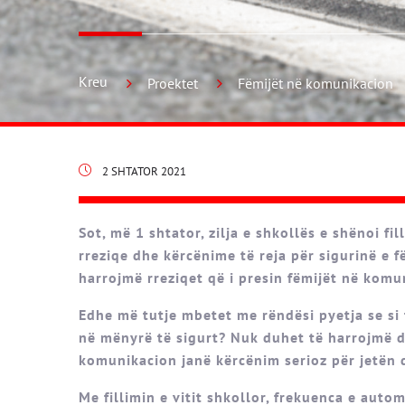
Kreu
Proektet
Fëmijët në komunikacion
2 SHTATOR 2021
Sot, më 1 shtator, zilja e shkollës e shënoi fil
rreziqe dhe kërcënime të reja për sigurinë e f
harrojmë rreziqet që i presin fëmijët në komu
Edhe më tutje mbetet me rëndësi pyetja se si 
në mënyrë të sigurt? Nuk duhet të harrojmë d
komunikacion janë kërcënim serioz për jetën 
Me fillimin e vitit shkollor, frekuenca e aut