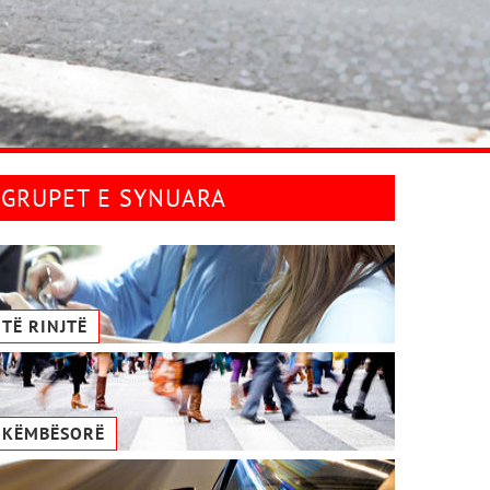
GRUPET E SYNUARA
TË RINJTË
KËMBËSORË