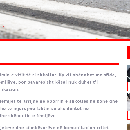
limin e vitit të ri shkollor. Ky vit shënohet me sfida,
ëmijëve, por pavarësisht kësaj nuk duhet t’i
nikacion.
fëmijët të arrijnë në oborrin e shkollës në kohë dhe
he të injorojmë faktin se aksidentet në
dhe shëndetin e fëmijëve.
omjeteve dhe këmbësorëve në komunikacion rritet