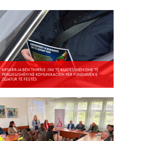
KRSKRR-JA BËN THIRRJE: JINI TË KUJDESSHËM DHE TË
PËRGJEGJSHËM NË KOMUNIKACION PËR FUNDJAVËN E
ZGJATUR TË FESTËS