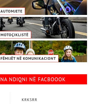
AUTOMJETE
MOTOÇIKLISTË
FËMIJËT NË KOMUNIKACIONТ
NA NDIQNI NË FACBOOOK
KRKSRR