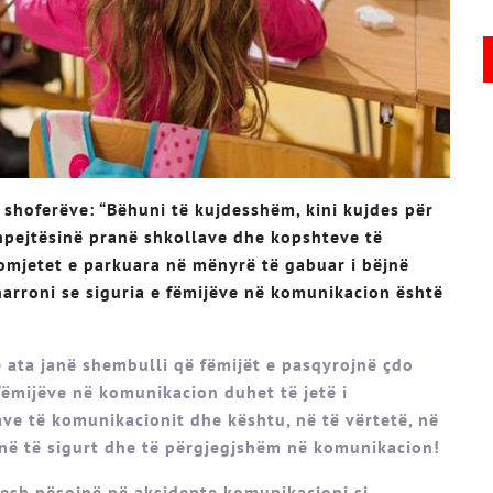
 shoferëve: “Bëhuni të kujdesshëm, kini kujdes për
hpejtësinë pranë shkollave dhe kopshteve të
tomjetet e parkuara në mënyrë të gabuar i bëjnë
arroni se siguria e fëmijëve në komunikacion është
 ata janë shembulli që fëmijët e pasqyrojnë çdo
 fëmijëve në komunikacion duhet të jetë i
ave të komunikacionit dhe kështu, në të vërtetë, në
enë të sigurt dhe të përgjegjshëm në komunikacion!
pesh pësojnë në aksidente komunikacioni si