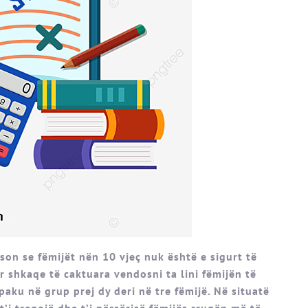
son se fëmijët nën 10 vjeç nuk është e sigurt të
r shkaqe të caktuara vendosni ta lini fëmijën të
paku në grup prej dy deri në tre fëmijë. Në situatë
 t’i tregojë dhe t’i përsërisë fëmijës rrugën më të