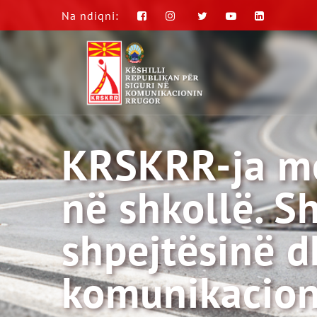
Na ndiqni:
KRSKRR-ja me 
në shkollë. S
shpejtësinë d
komunikacion