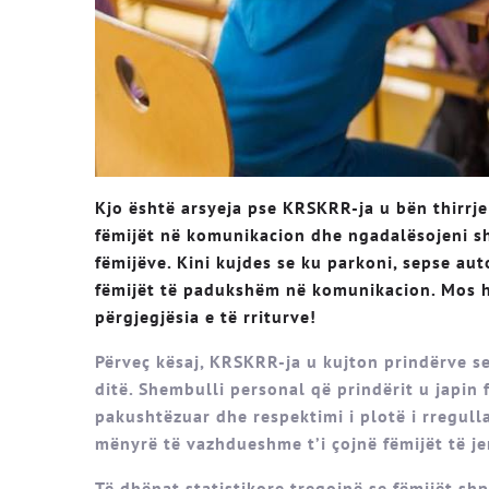
Kjo është arsyeja pse KRSKRR-ja u bën thirrje
fëmijët në komunikacion dhe ngadalësojeni s
fëmijëve. Kini kujdes se ku parkoni, sepse au
fëmijët të padukshëm në komunikacion. Mos h
përgjegjësia e të rriturve!
Përveç kësaj, KRSKRR-ja u kujton prindërve se
ditë. Shembulli personal që prindërit u japin
pakushtëzuar dhe respektimi i plotë i rregull
mënyrë të vazhdueshme t’i çojnë fëmijët të j
Të dhënat statistikore tregojnë se fëmijët sh