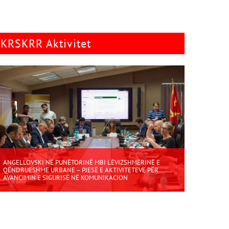
KRSKRR Aktivitet
ANGELLOVSKI NË PUNËTORINË MBI LËVIZSHMËRINË E
QËNDRUESHME URBANE – PJESË E AKTIVITETEVE PËR
AVANCIMIN E SIGURISË NË KOMUNIKACION