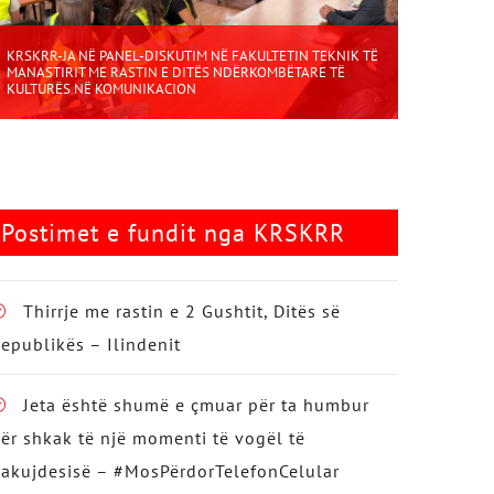
KRSKRR-JA NË PANEL-DISKUTIM NË FAKULTETIN TEKNIK TË
MANASTIRIT ME RASTIN E DITËS NDËRKOMBËTARE TË
KULTURËS NË KOMUNIKACION
Postimet e fundit nga KRSKRR
Thirrje me rastin e 2 Gushtit, Ditës së
epublikës – Ilindenit
Jeta është shumë e çmuar për ta humbur
ër shkak të një momenti të vogël të
akujdesisë – #MosPërdorTelefonCelular