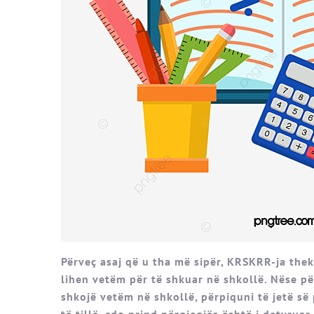
Përveç asaj që u tha më sipër, KRSKRR-ja thek
lihen vetëm për të shkuar në shkollë. Nëse pë
shkojë vetëm në shkollë, përpiquni të jetë së 
të tillë, çdo prind përgjegjës është i detyruar