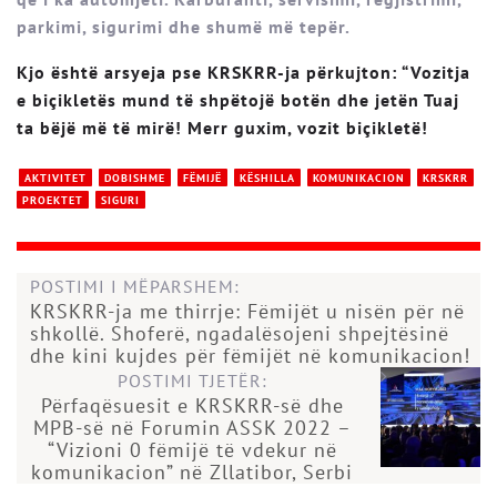
parkimi, sigurimi dhe shumë më tepër.
Kjo është arsyeja pse KRSKRR-ja përkujton: “Vozitja
e biçikletës mund të shpëtojë botën dhe jetën Tuaj
ta bëjë më të mirë! Merr guxim, vozit biçikletë!
AKTIVITET
DOBISHME
FËMIJË
KËSHILLA
KOMUNIKACION
KRSKRR
PROEKTET
SIGURI
POSTIMI I MËPARSHEM:
KRSKRR-ja me thirrje: Fëmijët u nisën për në
shkollë. Shoferë, ngadalësojeni shpejtësinë
dhe kini kujdes për fëmijët në komunikacion!
POSTIMI TJETËR:
Përfaqësuesit e KRSKRR-së dhe
MPB-së në Forumin ASSK 2022 –
“Vizioni 0 fëmijë të vdekur në
komunikacion” në Zllatibor, Serbi