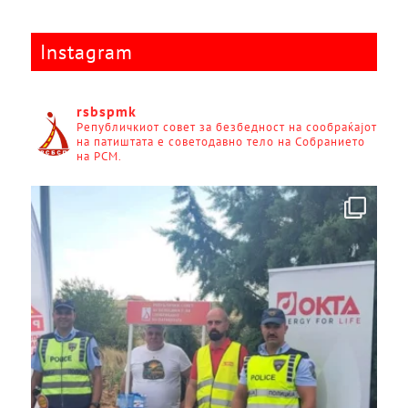
Instagram
rsbspmk
Републичкиот совет за безбедност на сообраќајот
на патиштата е советодавно тело на Собранието
на РСМ.