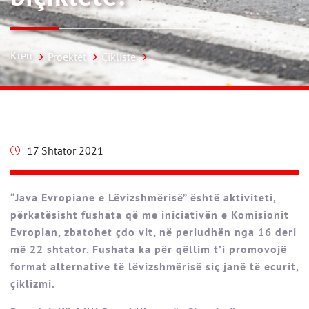
Kreu
Proektet
Çiklistë
17 Shtator 2021
“Java Evropiane e Lëvizshmërisë” është aktiviteti,
përkatësisht fushata që me iniciativën e Komisionit
Evropian, zbatohet çdo vit, në periudhën nga 16 deri
më 22 shtator. Fushata ka për qëllim t’i promovojë
format alternative të lëvizshmërisë siç janë të ecurit,
çiklizmi.