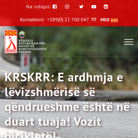
Na ndiqni:
Kontaktoni:
+389(0) 22 700 047
MKD
KRSKRR: E ardhmja e
lëvizshmërisë së
qëndrueshme është në
duart tuaja! Vozit
biçikletë!