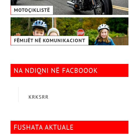
MOTOÇIKLISTË
FËMIJËT NË KOMUNIKACIONТ
NA NDIQNI NË FACBOOOK
KRKSRR
FUSHATA AKTUALE