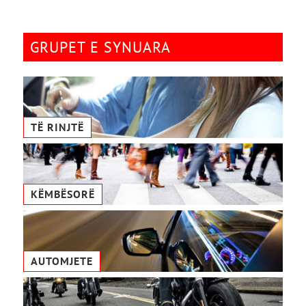
GRUPET E SYNUARA
TË RINJTË
KËMBËSORË
AUTOMJETE