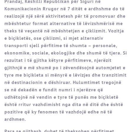
Prandaj, Këshilli Republikan për Siguri në
Komunikacionin Rrugor në 7 ditët e ardhshme do të
realizojë një sërë aktivitetesh për të promovuar dhe
mbështetur format alternative të lëvizshmërisë me
theks të veçantë në mbështetjen e çiklizmit. Vozitja
e biçikletës, ose çiklizmi, si mjet alternativ
transporti sjell përfitime të shumta – personale,
ekonomike, sociale, ekologjike dhe shumë të tjera. Si
rezultat i të gjitha këtyre përfitimeve, njerëzit
gjithnjë e më shumë po i zëvendësojnë automjetet e
tyre me biçikleta si mënyrë e lëvizjes dhe tranzitimit
në destinacionin e dëshiruar. Hulumtimet tregojnë
se në dekadën e fundit numri i njerëzve që
udhëtojnë në vendin e tyre të punës me biçikletë
është rritur vazhdimisht nga dita në ditë dhe është
pozitive që ky fenomen të vazhdojë edhe në të
ardhmen.
Para se gjithash, duhet të theksohen përfitimet