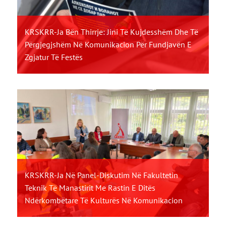
KRSKRR-Ja Bën Thirrje: Jini Të Kujdesshëm Dhe Të
Përgjegjshëm Në Komunikacion Për Fundjavën E
Zgjatur Të Festës
KRSKRR-Ja Në Panel-Diskutim Në Fakultetin
Teknik Të Manastirit Me Rastin E Ditës
Ndërkombëtare Të Kulturës Në Komunikacion