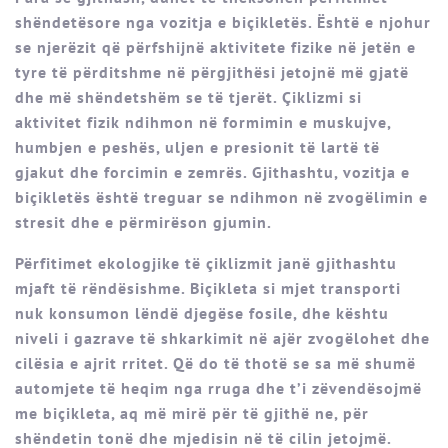
shëndetësore nga vozitja e biçikletës. Është e njohur
se njerëzit që përfshijnë aktivitete fizike në jetën e
tyre të përditshme në përgjithësi jetojnë më gjatë
dhe më shëndetshëm se të tjerët. Çiklizmi si
aktivitet fizik ndihmon në formimin e muskujve,
humbjen e peshës, uljen e presionit të lartë të
gjakut dhe forcimin e zemrës. Gjithashtu, vozitja e
biçikletës është treguar se ndihmon në zvogëlimin e
stresit dhe e përmirëson gjumin.
Përfitimet ekologjike të çiklizmit janë gjithashtu
mjaft të rëndësishme. Biçikleta si mjet transporti
nuk konsumon lëndë djegëse fosile, dhe kështu
niveli i gazrave të shkarkimit në ajër zvogëlohet dhe
cilësia e ajrit rritet. Që do të thotë se sa më shumë
automjete të heqim nga rruga dhe t’i zëvendësojmë
me biçikleta, aq më mirë për të gjithë ne, për
shëndetin tonë dhe mjedisin në të cilin jetojmë.