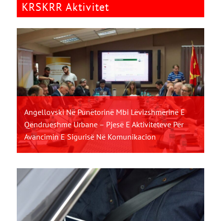
KRSKRR Aktivitet
Angellovski Në Punëtorinë Mbi Lëvizshmërinë E
Qëndrueshme Urbane – Pjesë E Aktiviteteve Për
Avancimin E Sigurisë Në Komunikacion