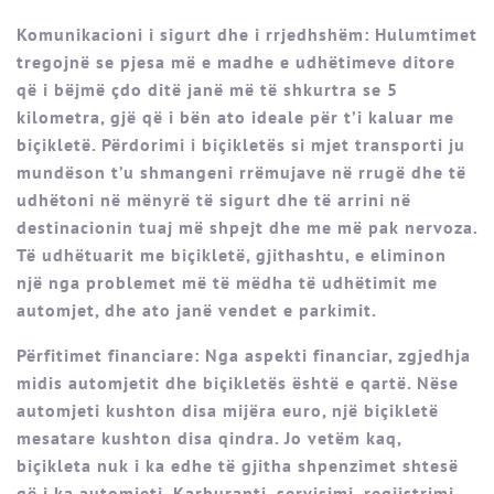
Komunikacioni i sigurt dhe i rrjedhshëm: Hulumtimet
tregojnë se pjesa më e madhe e udhëtimeve ditore
që i bëjmë çdo ditë janë më të shkurtra se 5
kilometra, gjë që i bën ato ideale për t’i kaluar me
biçikletë. Përdorimi i biçikletës si mjet transporti ju
mundëson t’u shmangeni rrëmujave në rrugë dhe të
udhëtoni në mënyrë të sigurt dhe të arrini në
destinacionin tuaj më shpejt dhe me më pak nervoza.
Të udhëtuarit me biçikletë, gjithashtu, e eliminon
një nga problemet më të mëdha të udhëtimit me
automjet, dhe ato janë vendet e parkimit.
Përfitimet financiare: Nga aspekti financiar, zgjedhja
midis automjetit dhe biçikletës është e qartë. Nëse
automjeti kushton disa mijëra euro, një biçikletë
mesatare kushton disa qindra. Jo vetëm kaq,
biçikleta nuk i ka edhe të gjitha shpenzimet shtesë
që i ka automjeti. Karburanti, servisimi, regjistrimi,