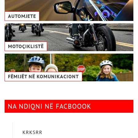
AUTOMJETE
MOTOÇIKLISTË
FËMIJËT NË KOMUNIKACIONТ
NA NDIQNI NË FACBOOOK
KRKSRR