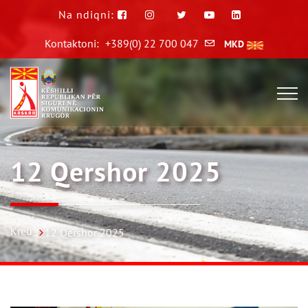
Na ndiqni:
Kontaktoni:
+389(0) 22 700 047
MKD
12 Qershor 2025
Kreu
12 Qershor 2025