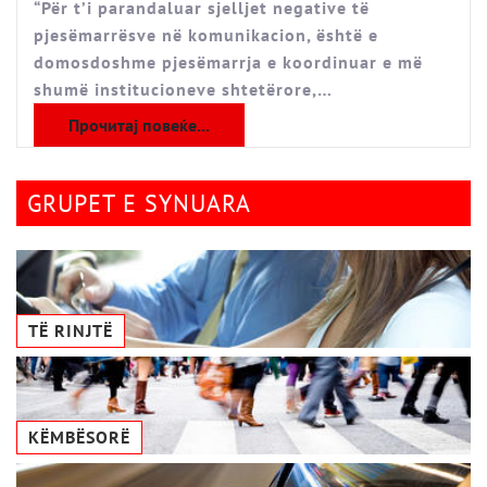
“Për t’i parandaluar sjelljet negative të
pjesëmarrësve në komunikacion, është e
domosdoshme pjesëmarrja e koordinuar e më
shumë institucioneve shtetërore,…
Прочитај повеќе...
GRUPET E SYNUARA
TË RINJTË
KËMBËSORË