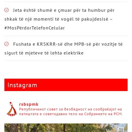
Jeta është shumë e çmuar për ta humbur për
shkak të një momenti të vogël të pakujdesisë –
#MosPërdorTelefonCelular
Fushata e KRSKRR-së dhe MPB-së për vozitje të
sigurt të mjeteve të lehta elektrike
Instagram
rsbspmk
Републичкиот совет за безбедност на сообраќајот на
патиштата е советодавно тело на Собранието на РСМ.