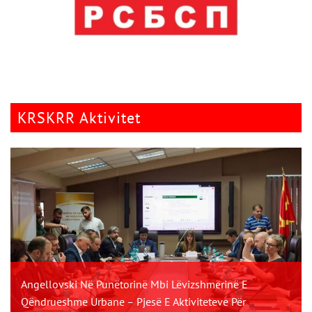
KRSKRR Aktivitet
Angellovski Në Punëtorinë Mbi Lëvizshmërinë E
Qëndrueshme Urbane – Pjesë E Aktiviteteve Për