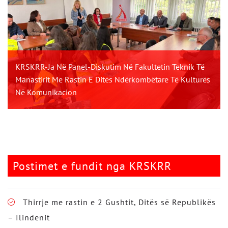
KRSKRR-Ja Në Panel-Diskutim Në Fakultetin Teknik Të
Manastirit Me Rastin E Ditës Ndërkombëtare Të Kulturës
Në Komunikacion
Postimet e fundit nga KRSKRR
Thirrje me rastin e 2 Gushtit, Ditës së Republikës
– Ilindenit