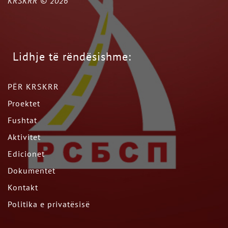
KRSKRR ©
2026
Lidhje të rëndësishme:
PËR KRSKRR
Proektet
Fushtat
Aktivitet
Edicionet
Dokumentet
Kontakt
Politika e privatësisë