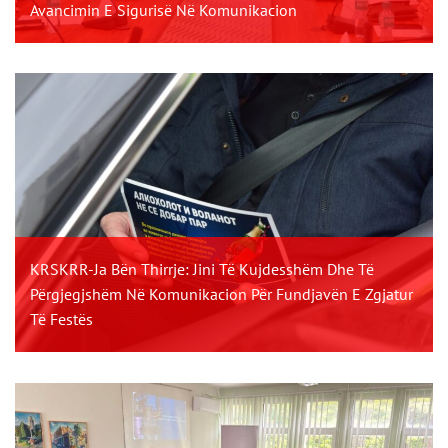
Avancimin E Sigurisë Në Komunikacion
KRSKRR-Ja Bën Thirrje: Jini Të Kujdesshëm Dhe Të
Përgjegjshëm Në Komunikacion Për Fundjavën E Zgjatur
Të Festës