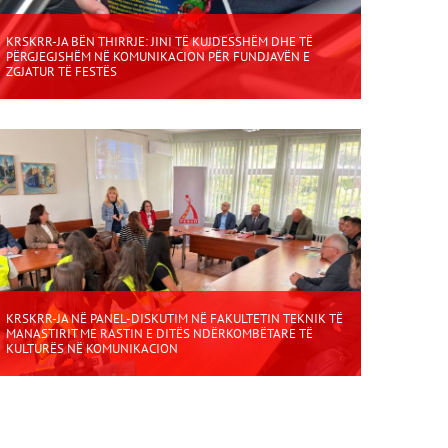
KRSKRR-JA BËN THIRRJE: JINI TË KUJDESSHËM DHE TË
PËRGJEGJSHËM NË KOMUNIKACION PËR FUNDJAVËN E
ZGJATUR TË FESTËS
KRSKRR-JA NË PANEL-DISKUTIM NË FAKULTETIN TEKNIK TË
MANASTIRIT ME RASTIN E DITËS NDËRKOMBËTARE TË
KULTURËS NË KOMUNIKACION