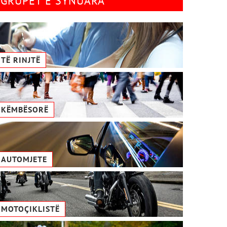
GRUPET E SYNUARA
TË RINJTË
KËMBËSORË
AUTOMJETE
MOTOÇIKLISTË