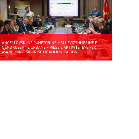
ANGELLOVSKI NË PUNËTORINË MBI LËVIZSHMËRINË E
QËNDRUESHME URBANE – PJESË E AKTIVITETEVE PËR
AVANCIMIN E SIGURISË NË KOMUNIKACION