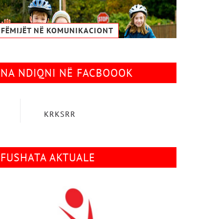
FËMIJËT NË KOMUNIKACIONТ
NA NDIQNI NË FACBOOOK
KRKSRR
FUSHATA AKTUALE