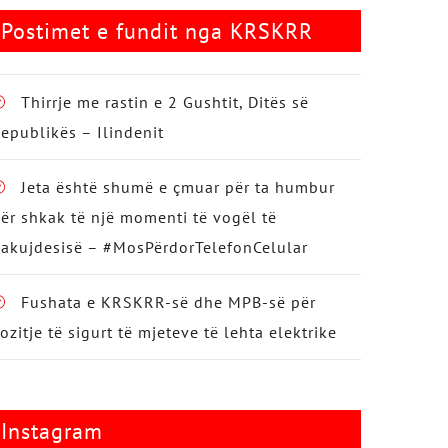
Postimet e fundit nga KRSKRR
Thirrje me rastin e 2 Gushtit, Ditës së
epublikës – Ilindenit
Jeta është shumë e çmuar për ta humbur
ër shkak të një momenti të vogël të
akujdesisë – #MosPërdorTelefonCelular
Fushata e KRSKRR-së dhe MPB-së për
ozitje të sigurt të mjeteve të lehta elektrike
Instagram