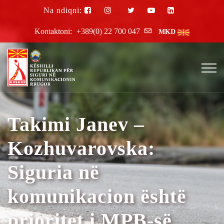
Na ndiqni:
Kontaktoni:
+389(0) 22 700 047
MKD
Takimi Janev –
Kozhuvarovska:
Siguria në
komunikacion është
prioritet i MPB-së