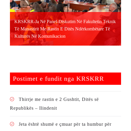
KRSKRR-Ja Në Panel-Diskutim Në Fakultetin Teknik
Të Manastirit Me Rastin E Ditës Ndërkombëtare Të
Kulturës Në Komunikacion
Postimet e fundit nga KRSKRR
Thirrje me rastin e 2 Gushtit, Ditës së
Republikës – Ilindenit
Jeta është shumë e çmuar për ta humbur për