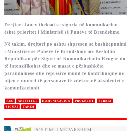
Drejtori Janev theksoi se siguria në komunikacion
është prioritet i Ministrisë së Punëve të Brendshme.
Në takim, drejtori po ashtu shpreson se bashkëpunimi
i Ministrisë së Punëve të Brendshme me Këshillin
Republikan për Siguri në Komunikacionin Rrugor do
të intensifikohet dhe se masat e përbashkëta
parandaluese dhe represive mund të kontribuojnë në
uljen e numrit të personave të vdekur në aksidentet e
komunikacionit.
ABS
AKTIVITET
KOMUNIKACION
PROEKTET
SERBIA
SIGURI
TAKIM
POSTIMI I MËPARSHEM: