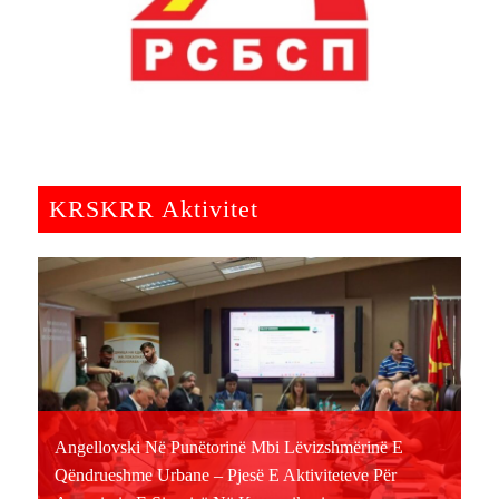
KRSKRR Aktivitet
Angellovski Në Punëtorinë Mbi Lëvizshmërinë E
Qëndrueshme Urbane – Pjesë E Aktiviteteve Për