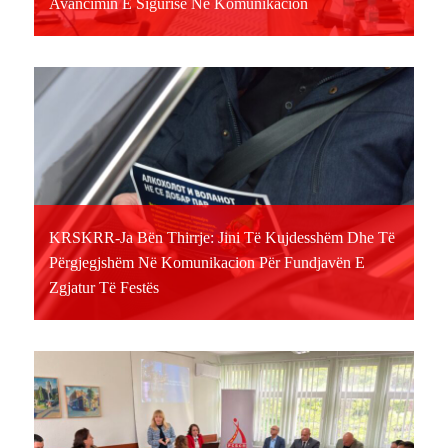
Avancimin E Sigurisë Në Komunikacion
KRSKRR-Ja Bën Thirrje: Jini Të Kujdesshëm Dhe Të
Përgjegjshëm Në Komunikacion Për Fundjavën E
Zgjatur Të Festës