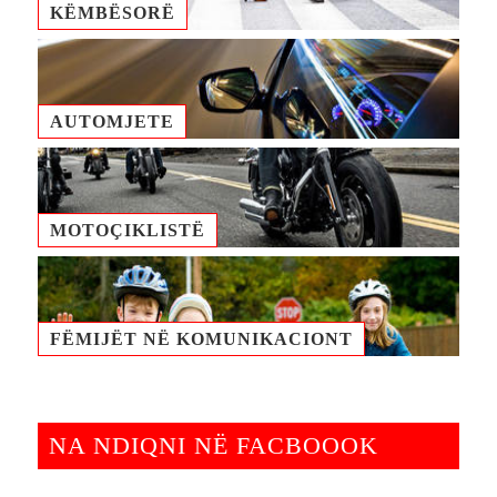
KËMBËSORË
AUTOMJETE
MOTOÇIKLISTË
FËMIJËT NË KOMUNIKACIONТ
NA NDIQNI NË FACBOOOK