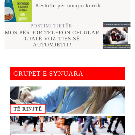
Këshillë për muajin korrik
POSTIMI TJETËR:
MOS PËRDOR TELEFON CELULAR
GJATË VOZITJES SË
AUTOMJETIT!
GRUPET E SYNUARA
TË RINJTË