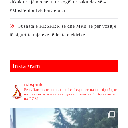
shkak të një momenti të vogël të pakujdesisë –
#MosPërdorTelefonCelular
Fushata e KRSKRR-së dhe MPB-së për vozitje
të sigurt të mjeteve të lehta elektrike
Instagram
rsbspmk
Републичкиот совет за безбедност на сообраќајот
на патиштата е советодавно тело на Собранието
на РСМ.