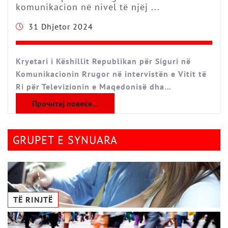
komunikacion në nivel të njëj ...
31 Dhjetor 2024
Kryetari i Këshillit Republikan për Siguri në
Komunikacionin Rrugor në intervistën e Vitit të
Ri për Televizionin e Maqedonisë dha…
Прочитај повеќе...
GRUPET E SYNUARA
TË RINJTË