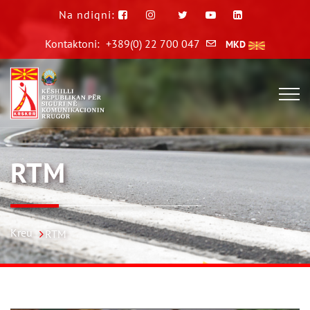
Na ndiqni:
Kontaktoni:
+389(0) 22 700 047
MKD
RTM
Kreu
RTM