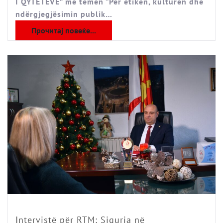
I QYTETEVE” me temën “Për etikën, kulturën dhe
ndërgjegjësimin publik…
Прочитај повеќе...
Intervistë për RTM: Siguria në