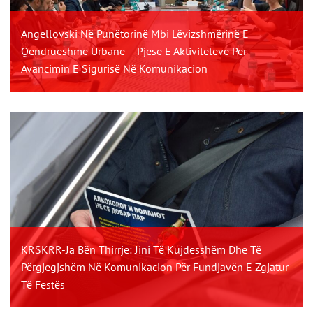
Angellovski Në Punëtorinë Mbi Lëvizshmërinë E
Qëndrueshme Urbane – Pjesë E Aktiviteteve Për
Avancimin E Sigurisë Në Komunikacion
KRSKRR-Ja Bën Thirrje: Jini Të Kujdesshëm Dhe Të
Përgjegjshëm Në Komunikacion Për Fundjavën E Zgjatur
Të Festës