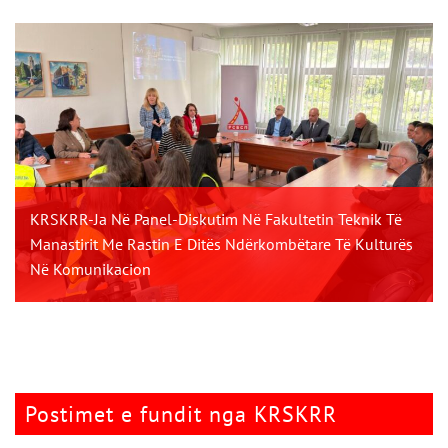
KRSKRR-Ja Në Panel-Diskutim Në Fakultetin Teknik Të
Manastirit Me Rastin E Ditës Ndërkombëtare Të Kulturës
Në Komunikacion
Postimet e fundit nga KRSKRR