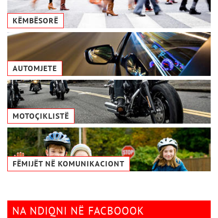
KËMBËSORË
AUTOMJETE
MOTOÇIKLISTË
FËMIJËT NË KOMUNIKACIONТ
NA NDIQNI NË FACBOOOK