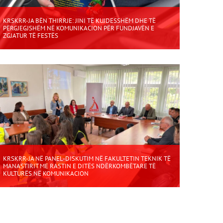
KRSKRR-JA BËN THIRRJE: JINI TË KUJDESSHËM DHE TË
PËRGJEGJSHËM NË KOMUNIKACION PËR FUNDJAVËN E
ZGJATUR TË FESTËS
KRSKRR-JA NË PANEL-DISKUTIM NË FAKULTETIN TEKNIK TË
MANASTIRIT ME RASTIN E DITËS NDËRKOMBËTARE TË
KULTURËS NË KOMUNIKACION