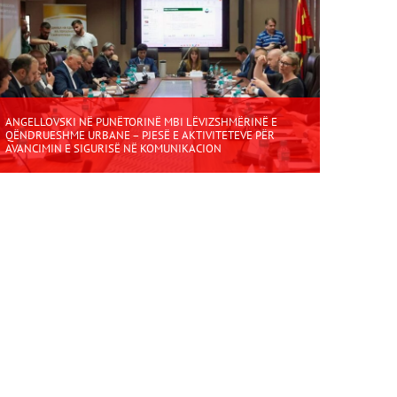
ANGELLOVSKI NË PUNËTORINË MBI LËVIZSHMËRINË E
QËNDRUESHME URBANE – PJESË E AKTIVITETEVE PËR
AVANCIMIN E SIGURISË NË KOMUNIKACION