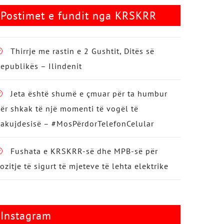
Postimet e fundit nga KRSKRR
Thirrje me rastin e 2 Gushtit, Ditës së
epublikës – Ilindenit
Jeta është shumë e çmuar për ta humbur
ër shkak të një momenti të vogël të
akujdesisë – #MosPërdorTelefonCelular
Fushata e KRSKRR-së dhe MPB-së për
ozitje të sigurt të mjeteve të lehta elektrike
Instagram