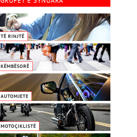
GRUPET E SYNUARA
TË RINJTË
KËMBËSORË
AUTOMJETE
MOTOÇIKLISTË