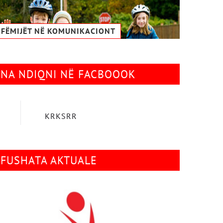
FËMIJËT NË KOMUNIKACIONТ
NA NDIQNI NË FACBOOOK
KRKSRR
FUSHATA AKTUALE