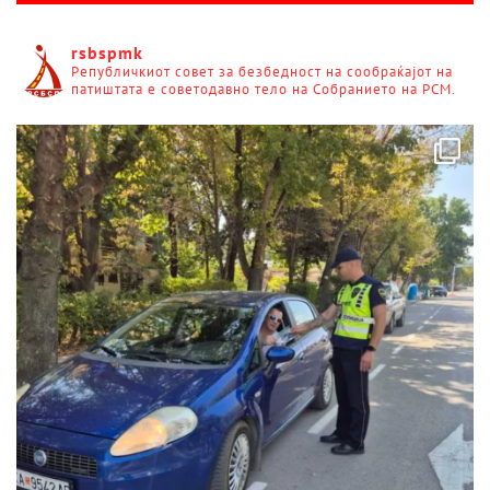
rsbspmk
Републичкиот совет за безбедност на сообраќајот на
патиштата е советодавно тело на Собранието на РСМ.