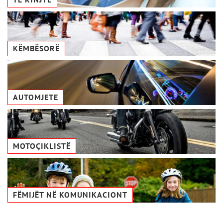
KËMBËSORË
AUTOMJETE
MOTOÇIKLISTË
FËMIJËT NË KOMUNIKACIONТ