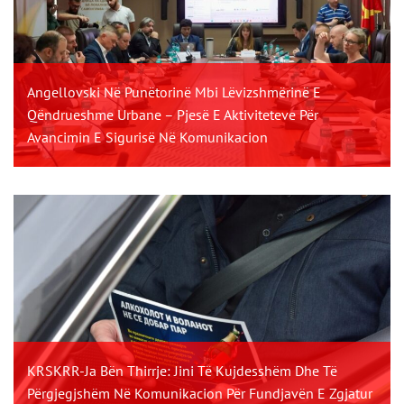
Angellovski Në Punëtorinë Mbi Lëvizshmërinë E
Qëndrueshme Urbane – Pjesë E Aktiviteteve Për
Avancimin E Sigurisë Në Komunikacion
KRSKRR-Ja Bën Thirrje: Jini Të Kujdesshëm Dhe Të
Përgjegjshëm Në Komunikacion Për Fundjavën E Zgjatur