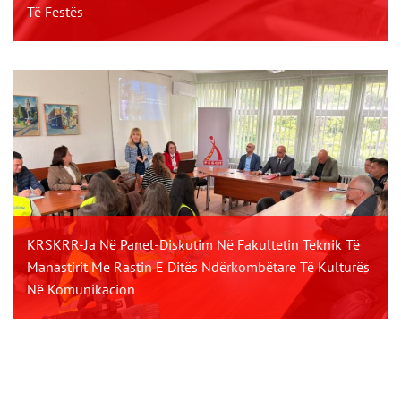
Të Festës
KRSKRR-Ja Në Panel-Diskutim Në Fakultetin Teknik Të
Manastirit Me Rastin E Ditës Ndërkombëtare Të Kulturës
Në Komunikacion