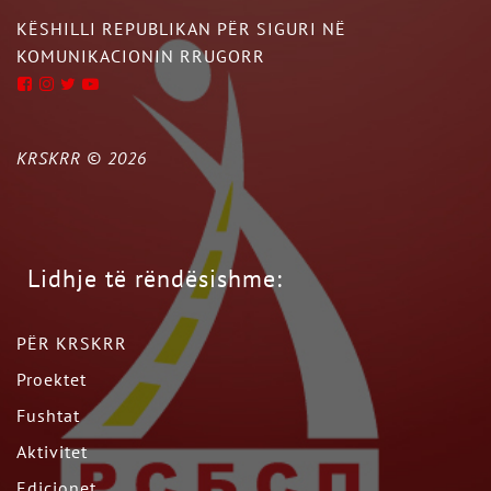
KËSHILLI REPUBLIKAN PËR SIGURI NË
KOMUNIKACIONIN RRUGORR
KRSKRR ©
2026
Lidhje të rëndësishme:
PËR KRSKRR
Proektet
Fushtat
Aktivitet
Edicionet