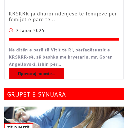
KRSKRR-ja dhuroi ndenjëse të fëmijëve për
fëmijët e parë të ...
2 Janar 2025
Në ditën e parë të Vitit të Ri, përfaqësuesit e
KRSKRR-së, së bashku me kryetarin, mr. Goran
Angellovski, ishin për…
Прочитај повеќе...
GRUPET E SYNUARA
TË RINJTË