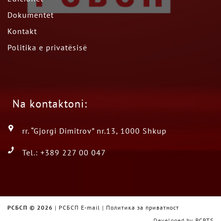
Dokumentet
Kontakt
Politika e privatësisë
Na kontaktoni:
rr. “Gjorgi Dimitrov” nr.13, 1000 Shkup
Tel.: +389 227 00 047
РСБСП ©
2026
|
РСБСП E-mail
|
Политика за приватност
Developed by
RCRTS