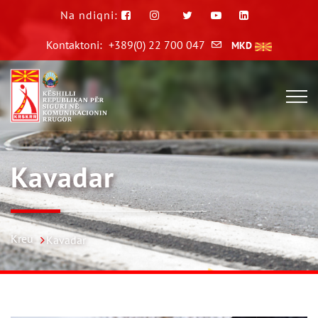
Na ndiqni:
Kontaktoni:
+389(0) 22 700 047
MKD
Kavadar
Kreu
Kavadar