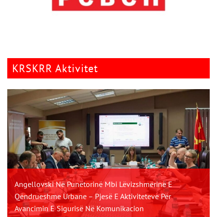
KRSKRR Aktivitet
Angellovski Në Punëtorinë Mbi Lëvizshmërinë E
Qëndrueshme Urbane – Pjesë E Aktiviteteve Për
Avancimin E Sigurisë Në Komunikacion