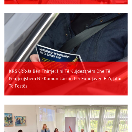
KRSKRR-Ja Bën Thirrje: Jini Të Kujdesshëm Dhe Të
Përgjegjshëm Në Komunikacion Për Fundjavën E Zgjatur
Të Festës