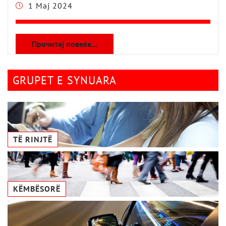
1 Maj 2024
Прочитај повеќе...
GRUPET E SYNUARA
TË RINJTË
KËMBËSORË