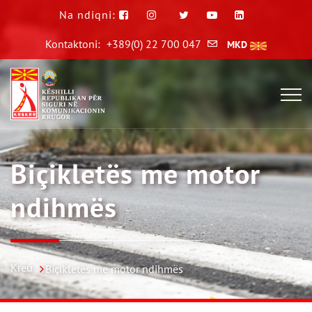
Na ndiqni:
Kontaktoni:
+389(0) 22 700 047
MKD
Biçikletës me motor
ndihmës
Kreu
Biçikletës me motor ndihmës