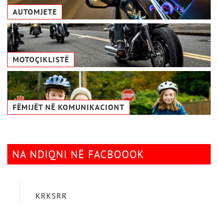
AUTOMJETE
MOTOÇIKLISTË
FËMIJËT NË KOMUNIKACIONТ
NA NDIQNI NË FACBOOOK
KRKSRR