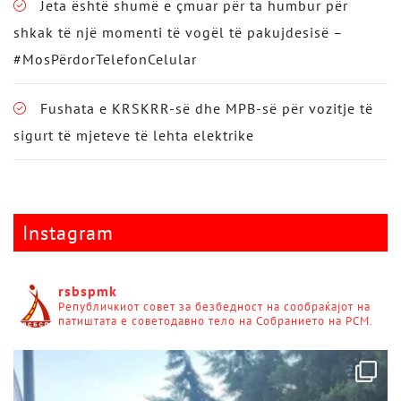
Jeta është shumë e çmuar për ta humbur për
shkak të një momenti të vogël të pakujdesisë –
#MosPërdorTelefonCelular
Fushata e KRSKRR-së dhe MPB-së për vozitje të
sigurt të mjeteve të lehta elektrike
Instagram
rsbspmk
Републичкиот совет за безбедност на сообраќајот на
патиштата е советодавно тело на Собранието на РСМ.