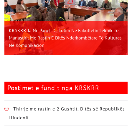
KRSKRR-Ja Në Panel-Diskutim Në Fakultetin Teknik Të
Manastirit Me Rastin E Ditës Ndërkombëtare Të Kulturës
Në Komunikacion
Postimet e fundit nga KRSKRR
Thirrje me rastin e 2 Gushtit, Ditës së Republikës
– Ilindenit