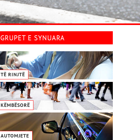
GRUPET E SYNUARA
TË RINJTË
KËMBËSORË
AUTOMJETE