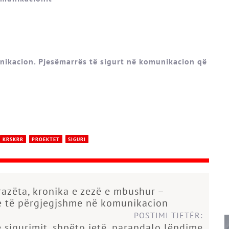
unikacion. Pjesëmarrës të sigurt në komunikacion që
KRSKRR
PROEKTET
SIGURI
azëta, kronika e zezë e mbushur –
e të përgjegjshme në komunikacion
POSTIMI TJETËR:
 sigurimit, shpëto jetë, parandalo lëndime