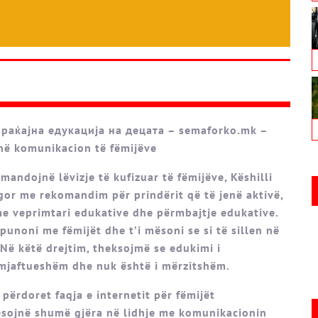
раќајна едукација на децата – semaforko.mk –
në komunikacion të fëmijëve
andojnë lëvizje të kufizuar të fëmijëve, Këshilli
or me rekomandim për prindërit që të jenë aktivë,
me veprimtari edukative dhe përmbajtje edukative.
unoni me fëmijët dhe t’i mësoni se si të sillen në
Në këtë drejtim, theksojmë se edukimi i
 mjaftueshëm dhe nuk është i mërzitshëm.
ërdoret faqja e internetit për fëmijët
sojnë shumë gjëra në lidhje me komunikacionin