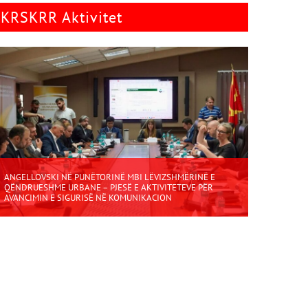
KRSKRR Aktivitet
ANGELLOVSKI NË PUNËTORINË MBI LËVIZSHMËRINË E
QËNDRUESHME URBANE – PJESË E AKTIVITETEVE PËR
AVANCIMIN E SIGURISË NË KOMUNIKACION