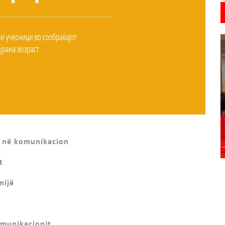
rt në komunikacion
t
mijë
omunikacionit