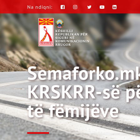
Na ndiqni:
Semaforko.mk 
KRSKRR-së pë
të fëmijëve