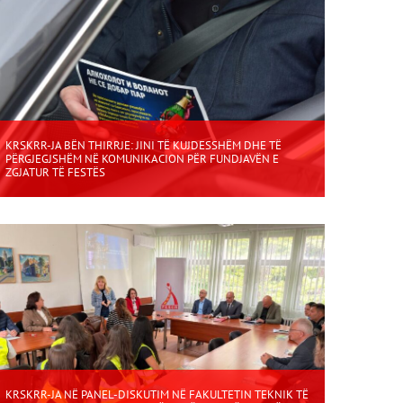
KRSKRR-JA BËN THIRRJE: JINI TË KUJDESSHËM DHE TË
PËRGJEGJSHËM NË KOMUNIKACION PËR FUNDJAVËN E
ZGJATUR TË FESTËS
KRSKRR-JA NË PANEL-DISKUTIM NË FAKULTETIN TEKNIK TË