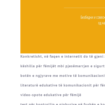
Konkretisht, në faqen e internetit do të gjeni:
këshilla për fëmijët mbi pjesëmarrjen e sigu
botën e ngjyrave me motive të komunikacioni
literaturë edukative të komunikacionit për fë
video-spote edukative për fëmijë
test për kontrollin e njohurive në fushën e k