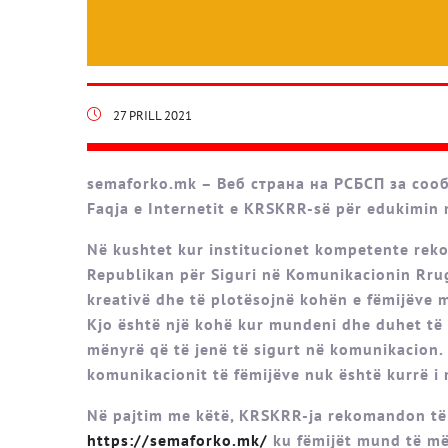
27 PRILL 2021
semaforko.mk – Веб страна на РСБСП за сооб
Faqja e Internetit e KRSKRR-së për edukimin 
Në kushtet kur institucionet kompetente rekom
Republikan për Siguri në Komunikacionin Rrug
kreativë dhe të plotësojnë kohën e fëmijëve 
Kjo është një kohë kur mundeni dhe duhet të p
mënyrë që të jenë të sigurt në komunikacion. 
komunikacionit të fëmijëve nuk është kurrë i
Në pajtim me këtë, KRSKRR-ja rekomandon të p
https://semaforko.mk/
ku fëmijët mund të më