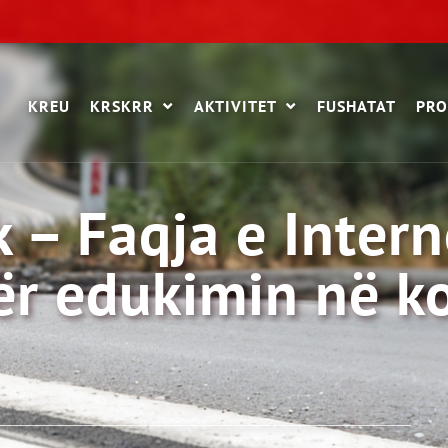
KREU
KRSKRR
AKTIVITET
FUSHATAT
PRO
– Faqja e Intern
r edukimin në k