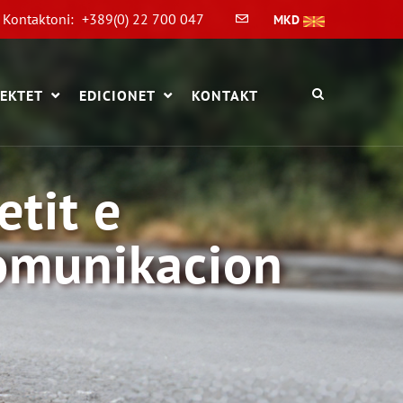
Kontaktoni:
+389(0) 22 700 047
MKD
EKTET
EDICIONET
KONTAKT
etit e
omunikacion