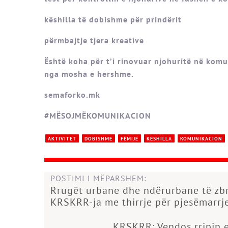
këshilla të dobishme për prindërit
përmbajtje tjera kreative
Është koha për t’i rinovuar njohuritë në kom
nga mosha e hershme.
semaforko.mk
#MËSOJMËKOMUNIKACION
AKTIVITET
DOBISHME
FËMIJË
KËSHILLA
KOMUNIKACION
POSTIMI I MËPARSHEM:
Rrugët urbane dhe ndërurbane të zbr
KRSKRR-ja me thirrje për pjesëmarrj
KRSKRR: Vendos rripin e