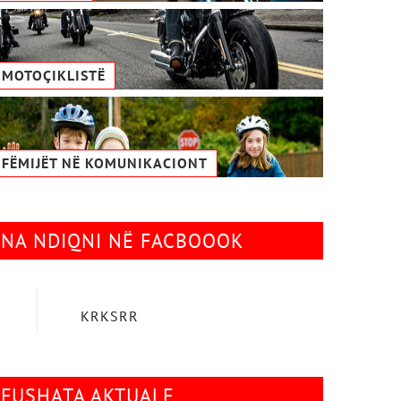
MOTOÇIKLISTË
FËMIJËT NË KOMUNIKACIONТ
NA NDIQNI NË FACBOOOK
KRKSRR
FUSHATA AKTUALE