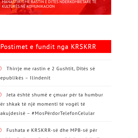
MANASTIRIT ME RASTIN E DITËS NDËRKOMBËTARE TË
KULTURËS NË KOMUNIKACION
Postimet e fundit nga KRSKRR
Thirrje me rastin e 2 Gushtit, Ditës së
epublikës – Ilindenit
Jeta është shumë e çmuar për ta humbur
ër shkak të një momenti të vogël të
akujdesisë – #MosPërdorTelefonCelular
Fushata e KRSKRR-së dhe MPB-së për