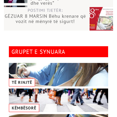
dhe verës”
POSTIMI TJETËR:
GËZUAR 8 MARSIN Bëhu krenare që
vozit në mënyrë të sigurt!
GRUPET E SYNUARA
TË RINJTË
KËMBËSORË