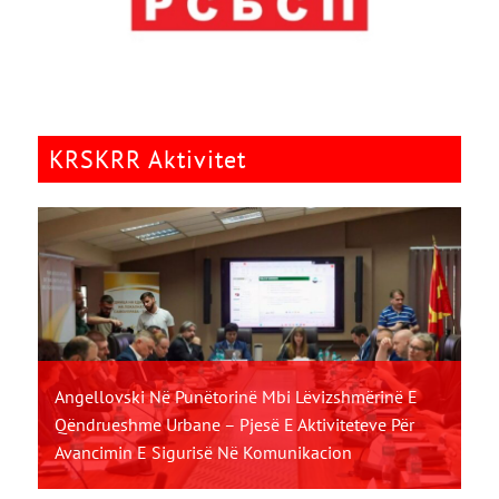
KRSKRR Aktivitet
Angellovski Në Punëtorinë Mbi Lëvizshmërinë E
Qëndrueshme Urbane – Pjesë E Aktiviteteve Për
Avancimin E Sigurisë Në Komunikacion