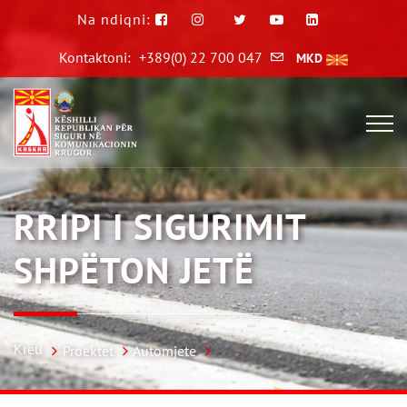
Na ndiqni:
Kontaktoni:
+389(0) 22 700 047
MKD
RRIPI I SIGURIMIT
SHPËTON JETË
Kreu
Proektet
Automjete