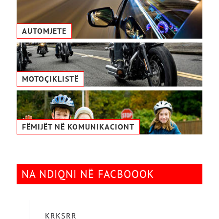
AUTOMJETE
MOTOÇIKLISTË
FËMIJËT NË KOMUNIKACIONТ
NA NDIQNI NË FACBOOOK
KRKSRR