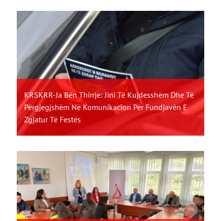
KRSKRR-Ja Bën Thirrje: Jini Të Kujdesshëm Dhe Të
Përgjegjshëm Në Komunikacion Për Fundjavën E
Zgjatur Të Festës