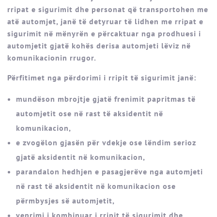
rripat e sigurimit dhe personat që transportohen me
atë automjet, janë të detyruar të lidhen me rripat e
sigurimit në mënyrën e përcaktuar nga prodhuesi i
automjetit gjatë kohës derisa automjeti lëviz në
komunikacionin rrugor.
Përfitimet nga përdorimi i rripit të sigurimit janë:
mundëson mbrojtje gjatë frenimit papritmas të
automjetit ose në rast të aksidentit në
komunikacion,
e zvogëlon gjasën për vdekje ose lëndim serioz
gjatë aksidentit në komunikacion,
parandalon hedhjen e pasagjerëve nga automjeti
në rast të aksidentit në komunikacion ose
përmbysjes së automjetit,
veprimi i kombinuar i rripit të sigurimit dhe