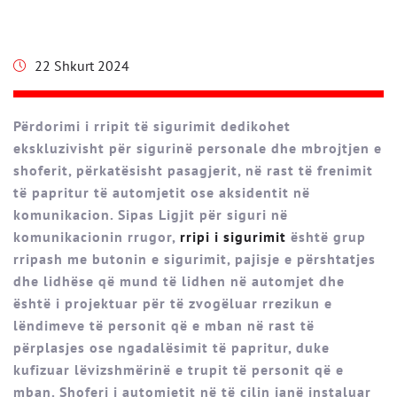
22 Shkurt 2024
Përdorimi i rripit të sigurimit dedikohet
ekskluzivisht për sigurinë personale dhe mbrojtjen e
shoferit, përkatësisht pasagjerit, në rast të frenimit
të papritur të automjetit ose aksidentit në
komunikacion. Sipas Ligjit për siguri në
komunikacionin rrugor,
rripi i sigurimit
është grup
rripash me butonin e sigurimit, pajisje e përshtatjes
dhe lidhëse që mund të lidhen në automjet dhe
është i projektuar për të zvogëluar rrezikun e
lëndimeve të personit që e mban në rast të
përplasjes ose ngadalësimit të papritur, duke
kufizuar lëvizshmërinë e trupit të personit që e
mban. Shoferi i automjetit në të cilin janë instaluar