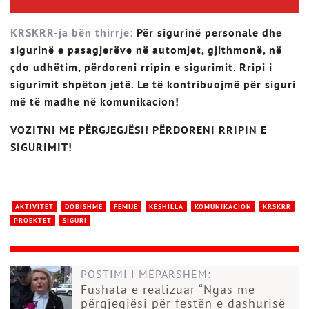
KRSKRR-ja bën thirrje:
Për sigurinë personale dhe
sigurinë e pasagjerëve në automjet, gjithmonë, në
çdo udhëtim, përdoreni rripin e sigurimit. Rripi i
sigurimit shpëton jetë. Le të kontribuojmë për siguri
më të madhe në komunikacion!
VOZITNI ME PËRGJEGJËSI! PËRDORENI RRIPIN E
SIGURIMIT!
AKTIVITET
DOBISHME
FËMIJË
KËSHILLA
KOMUNIKACION
KRSKRR
PROEKTET
SIGURI
POSTIMI I MËPARSHEM:
Fushata e realizuar “Ngas me
përgjegjësi për festën e dashurisë