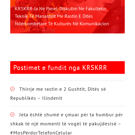
KRSKRR-Ja Në Panel-Diskutim Në Fakultetin
Teknik Të Manastirit Me Rastin E Ditës
Ndërkombëtare Të Kulturës Në Komunikacion
Postimet e fundit nga KRSKRR
Thirrje me rastin e 2 Gushtit, Ditës së
Republikës – Ilindenit
Jeta është shumë e çmuar për ta humbur për
shkak të një momenti të vogël të pakujdesisë –
#MosPërdorTelefonCelular