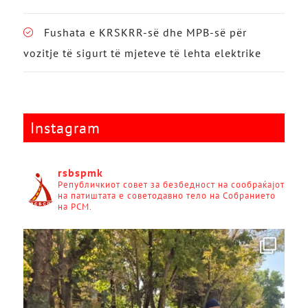
Fushata e KRSKRR-së dhe MPB-së për
vozitje të sigurt të mjeteve të lehta elektrike
Instagram
rsbspmk
Републичкиот совет за безбедност на сообраќајот
на патиштата е советодавно тело на Собранието
на РСМ.