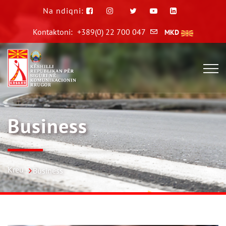
Na ndiqni:
Kontaktoni:
+389(0) 22 700 047
MKD
Business
Kreu
Business