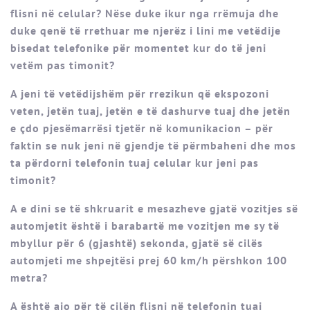
flisni në celular? Nëse duke ikur nga rrëmuja dhe
duke qenë të rrethuar me njerëz i lini me vetëdije
bisedat telefonike për momentet kur do të jeni
vetëm pas timonit?
A jeni të vetëdijshëm për rrezikun që ekspozoni
veten, jetën tuaj, jetën e të dashurve tuaj dhe jetën
e çdo pjesëmarrësi tjetër në komunikacion – për
faktin se nuk jeni në gjendje të përmbaheni dhe mos
ta përdorni telefonin tuaj celular kur jeni pas
timonit?
A e dini se të shkruarit e mesazheve gjatë vozitjes së
automjetit është i barabartë me vozitjen me sy të
mbyllur për 6 (gjashtë) sekonda, gjatë së cilës
automjeti me shpejtësi prej 60 km/h përshkon 100
metra?
A është ajo për të cilën flisni në telefonin tuaj