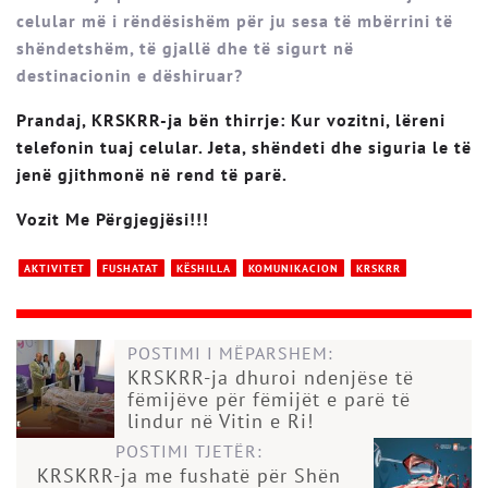
celular më i rëndësishëm për ju sesa të mbërrini të
shëndetshëm, të gjallë dhe të sigurt në
destinacionin e dëshiruar?
Prandaj, KRSKRR-ja bën thirrje: Kur vozitni, lëreni
telefonin tuaj celular. Jeta, shëndeti dhe siguria le të
jenë gjithmonë në rend të parë.
Vozit Me Përgjegjësi!!!
AKTIVITET
FUSHATAT
KËSHILLA
KOMUNIKACION
KRSKRR
POSTIMI I MËPARSHEM:
KRSKRR-ja dhuroi ndenjëse të
fëmijëve për fëmijët e parë të
lindur në Vitin e Ri!
POSTIMI TJETËR:
KRSKRR-ja me fushatë për Shën