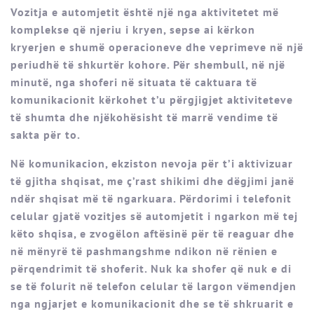
Vozitja e automjetit është një nga aktivitetet më
komplekse që njeriu i kryen, sepse ai kërkon
kryerjen e shumë operacioneve dhe veprimeve në një
periudhë të shkurtër kohore. Për shembull, në një
minutë, nga shoferi në situata të caktuara të
komunikacionit kërkohet t’u përgjigjet aktiviteteve
të shumta dhe njëkohësisht të marrë vendime të
sakta për to.
Në komunikacion, ekziston nevoja për t’i aktivizuar
të gjitha shqisat, me ç’rast shikimi dhe dëgjimi janë
ndër shqisat më të ngarkuara. Përdorimi i telefonit
celular gjatë vozitjes së automjetit i ngarkon më tej
këto shqisa, e zvogëlon aftësinë për të reaguar dhe
në mënyrë të pashmangshme ndikon në rënien e
përqendrimit të shoferit. Nuk ka shofer që nuk e di
se të folurit në telefon celular të largon vëmendjen
nga ngjarjet e komunikacionit dhe se të shkruarit e