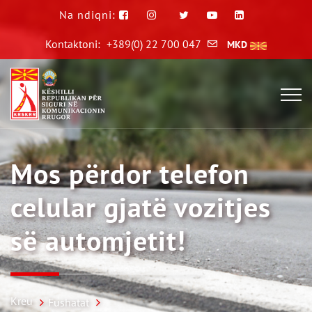
Na ndiqni:
Kontaktoni:
+389(0) 22 700 047
MKD
Mos përdor telefon
celular gjatë vozitjes
së automjetit!
Kreu
Fushatat