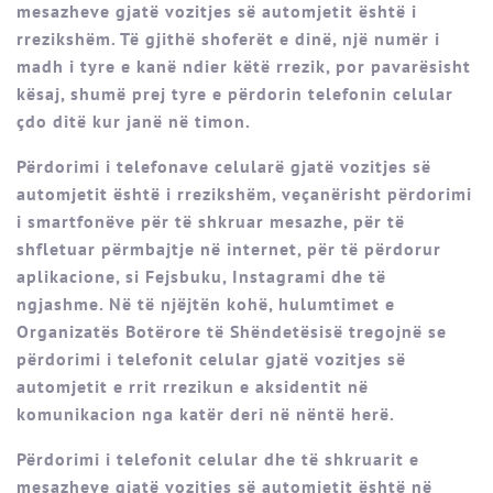
mesazheve gjatë vozitjes së automjetit është i
rrezikshëm. Të gjithë shoferët e dinë, një numër i
madh i tyre e kanë ndier këtë rrezik, por pavarësisht
kësaj, shumë prej tyre e përdorin telefonin celular
çdo ditë kur janë në timon.
Përdorimi i telefonave celularë gjatë vozitjes së
automjetit është i rrezikshëm, veçanërisht përdorimi
i smartfonëve për të shkruar mesazhe, për të
shfletuar përmbajtje në internet, për të përdorur
aplikacione, si Fejsbuku, Instagrami dhe të
ngjashme. Në të njëjtën kohë, hulumtimet e
Organizatës Botërore të Shëndetësisë tregojnë se
përdorimi i telefonit celular gjatë vozitjes së
automjetit e rrit rrezikun e aksidentit në
komunikacion nga katër deri në nëntë herë.
Përdorimi i telefonit celular dhe të shkruarit e
mesazheve gjatë vozitjes së automjetit është në