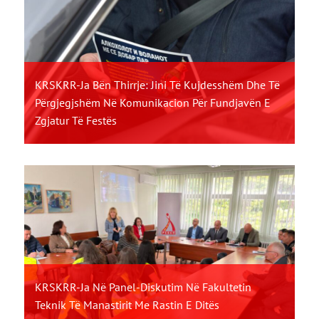
KRSKRR-Ja Bën Thirrje: Jini Të Kujdesshëm Dhe Të
Përgjegjshëm Në Komunikacion Për Fundjavën E
Zgjatur Të Festës
KRSKRR-Ja Në Panel-Diskutim Në Fakultetin
Teknik Të Manastirit Me Rastin E Ditës