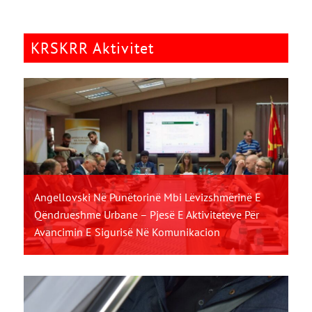
KRSKRR Aktivitet
Angellovski Në Punëtorinë Mbi Lëvizshmërinë E
Qëndrueshme Urbane – Pjesë E Aktiviteteve Për
Avancimin E Sigurisë Në Komunikacion