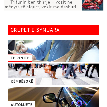
Trifunin bën thirrje – vozit në
mënyrë të sigurt, vozit me dashuri!
GRUPET E SYNUARA
TË RINJTË
KËMBËSORË
AUTOMJETE