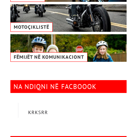
MOTOÇIKLISTË
FËMIJËT NË KOMUNIKACIONТ
NA NDIQNI NË FACBOOOK
KRKSRR