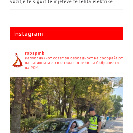
vozitje të sigurt të mjeteve të lehta elektrike
Instagram
rsbspmk
Републичкиот совет за безбедност на сообраќајот
на патиштата е советодавно тело на Собранието
на РСМ.