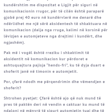
kundërshtim me dispozitat e Ligjit për siguri në
komunikacionin rrugor, për të cilën është paraparë
gjobë prej 40 euro në kundërvlerë me denarë dhe
ndërlidhet me një sërë aksidentesh të shkaktuara në
komunikacion (dalja nga rruga, kalimi në korsinë për
lëvizjen e automjeteve nga drejtimi i kundërt, dhe
ngjashëm).
Pak më i vogël është rreziku i shkaktimit të
aksidentit në komunikacion kur përdoret e
ashtuquajtura pajisja “hends-fri”, ku të dyja duart e
shoferit janë në timonin e automjetit.
Por, çfarë ndodh me përqendrimin dhe vëmendjen e
shoferit?
Shtrohen pyetjet: Çfarë është ajo që nuk mund të
pres të paktën deri në vendin e caktuar ku mund të
ndaloni në mënyrë të sigurt automjetin tuaj dhe të