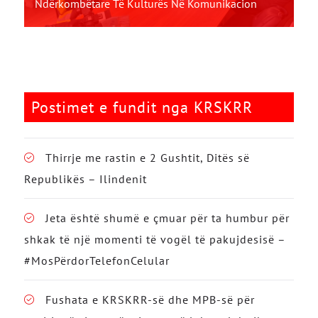
Ndërkombëtare Të Kulturës Në Komunikacion
Postimet e fundit nga KRSKRR
Thirrje me rastin e 2 Gushtit, Ditës së
Republikës – Ilindenit
Jeta është shumë e çmuar për ta humbur për
shkak të një momenti të vogël të pakujdesisë –
#MosPërdorTelefonCelular
Fushata e KRSKRR-së dhe MPB-së për