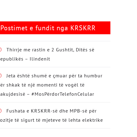
Postimet e fundit nga KRSKRR
Thirrje me rastin e 2 Gushtit, Ditës së
epublikës – Ilindenit
Jeta është shumë e çmuar për ta humbur
ër shkak të një momenti të vogël të
akujdesisë – #MosPërdorTelefonCelular
Fushata e KRSKRR-së dhe MPB-së për
ozitje të sigurt të mjeteve të lehta elektrike