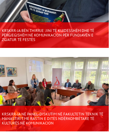
KRSKRR-JA BËN THIRRJE: JINI TË KUJDESSHËM DHE TË
PËRGJEGJSHËM NË KOMUNIKACION PËR FUNDJAVËN E
ZGJATUR TË FESTËS
KRSKRR-JA NË PANEL-DISKUTIM NË FAKULTETIN TEKNIK TË
MANASTIRIT ME RASTIN E DITËS NDËRKOMBËTARE TË
KULTURËS NË KOMUNIKACION