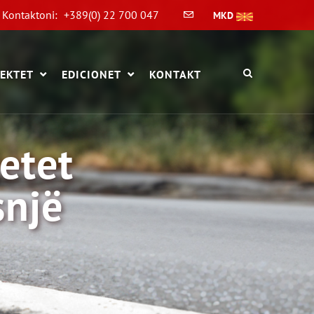
Kontaktoni:
+389(0) 22 700 047
MKD
EKTET
EDICIONET
KONTAKT
etet
snjë