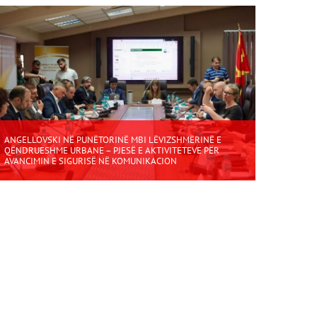
ANGELLOVSKI NË PUNËTORINË MBI LËVIZSHMËRINË E
QËNDRUESHME URBANE – PJESË E AKTIVITETEVE PËR
AVANCIMIN E SIGURISË NË KOMUNIKACION