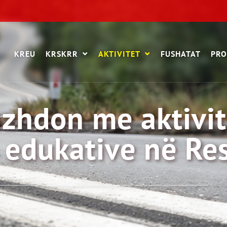
KREU
KRSKRR
AKTIVITET
FUSHATAT
PRO
zhdon me aktivit
 edukative në Re