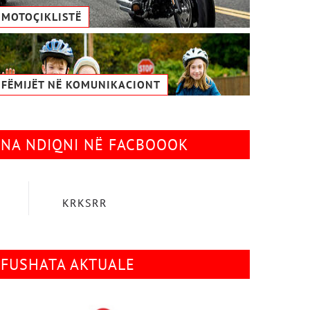
MOTOÇIKLISTË
FËMIJËT NË KOMUNIKACIONТ
NA NDIQNI NË FACBOOOK
KRKSRR
FUSHATA AKTUALE