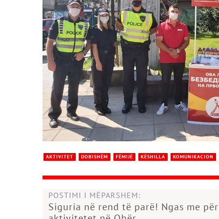
AKTIVITET
DOBISHËM
FËMIJË
KËSHILLA
KOMUNIKACION
POSTIMI I MËPARSHEM:
Siguria në rend të parë! Ngas me pë
aktivitetet në Ohër