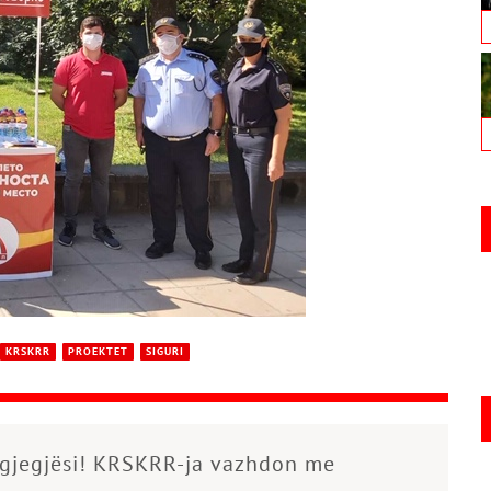
KRSKRR
PROEKTET
SIGURI
rgjegjësi! KRSKRR-ja vazhdon me