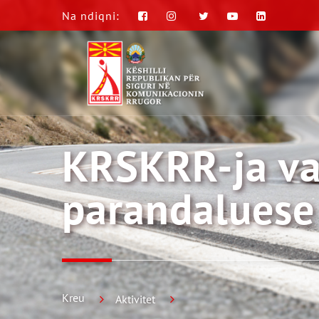
Na ndiqni:
KRSKRR-ja va
parandaluese
Kreu
Aktivitet