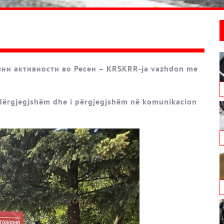
ни активности во Ресен – KRSKRR-ja vazhdon me
 ndërgjegjshëm dhe i përgjegjshëm në komunikacion