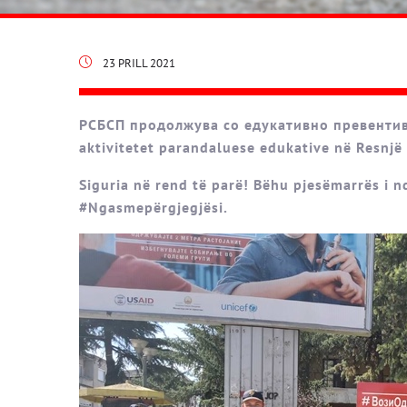
23 PRILL 2021
РСБСП продолжува со едукативно превентив
aktivitetet parandaluese edukative në Resnjë
Siguria në rend të parë! Bëhu pjesëmarrës i
#Ngasmepërgjegjësi.