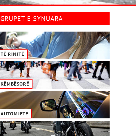
GRUPET E SYNUARA
TË RINJTË
KËMBËSORË
AUTOMJETE