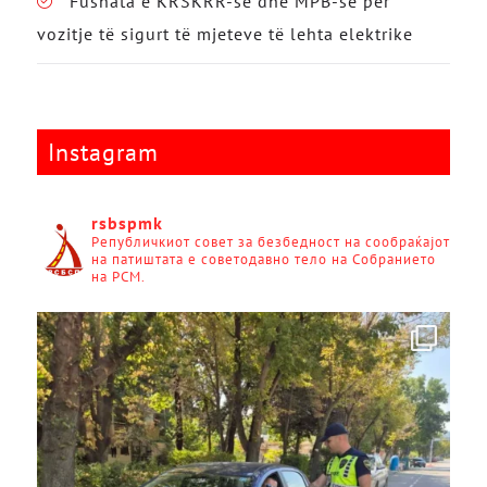
Fushata e KRSKRR-së dhe MPB-së për
vozitje të sigurt të mjeteve të lehta elektrike
Instagram
rsbspmk
Републичкиот совет за безбедност на сообраќајот
на патиштата е советодавно тело на Собранието
на РСМ.