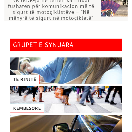
KRSKRR-ja në terren ka filluar
fushatën për komunikacion më të
sigurt të motoçiklistëve – “Në
mënyrë të sigurt në motoçikletë”
GRUPET E SYNUARA
TË RINJTË
KËMBËSORË