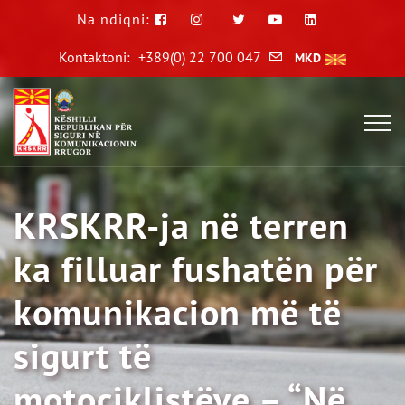
Na ndiqni:
Kontaktoni:
+389(0) 22 700 047
MKD
KRSKRR-ja në terren
ka filluar fushatën për
komunikacion më të
sigurt të
motoçiklistëve – “Në