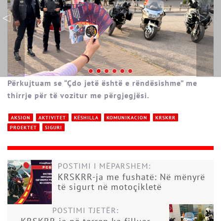
Përkujtuam se “Çdo jetë është e rëndësishme” me
thirrje për të vozitur me përgjegjësi.
AKSION
AKTIVITET
KËSHILLA
KOMUNIKACION
KRSKRR
PROEKTET
SIGURI
POSTIMI I MËPARSHEM:
KRSKRR-ja me fushatë: Në mënyrë
të sigurt në motoçikletë
POSTIMI TJETËR: