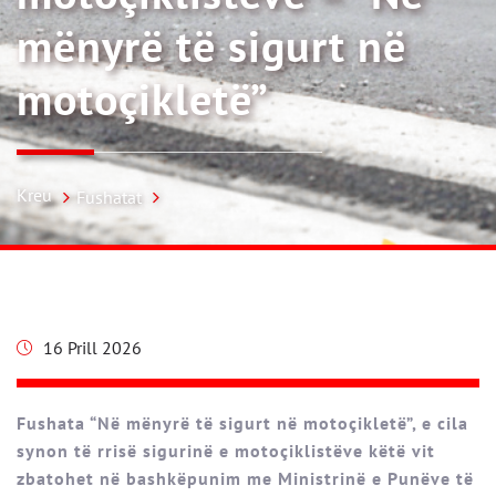
mënyrë të sigurt në
motoçikletë”
Kreu
Fushatat
16 Prill 2026
Fushata “Në mënyrë të sigurt në motoçikletë”, e cila
synon të rrisë sigurinë e motoçiklistëve këtë vit
zbatohet në bashkëpunim me Ministrinë e Punëve të