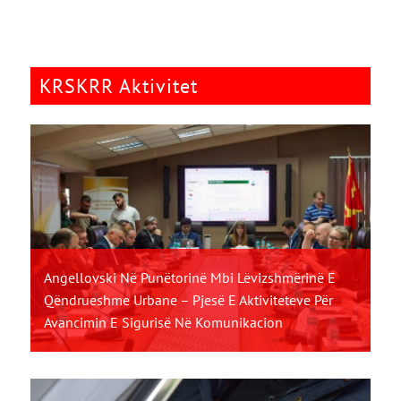
KRSKRR Aktivitet
Angellovski Në Punëtorinë Mbi Lëvizshmërinë E
Qëndrueshme Urbane – Pjesë E Aktiviteteve Për
Avancimin E Sigurisë Në Komunikacion