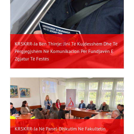
KRSKRR-Ja Bën Thirrje: Jini Të Kujdesshëm Dhe Të
Përgjegjshëm Në Komunikacion Për Fundjavën E
Zgjatur Të Festës
KRSKRR-Ja Në Panel-Diskutim Në Fakultetin