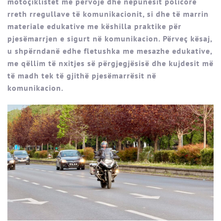
motoçiklistët me përvojë dhe nëpunësit policorë
rreth rregullave të komunikacionit, si dhe të marrin
materiale edukative me këshilla praktike për
pjesëmarrjen e sigurt në komunikacion. Përveç kësaj,
u shpërndanë edhe fletushka me mesazhe edukative,
me qëllim të nxitjes së përgjegjësisë dhe kujdesit më
të madh tek të gjithë pjesëmarrësit në
komunikacion.