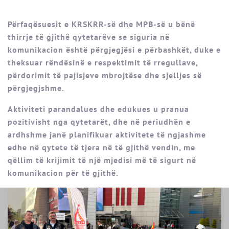
Përfaqësuesit e KRSKRR-së dhe MPB-së u bënë
thirrje të gjithë qytetarëve se siguria në
komunikacion është përgjegjësi e përbashkët, duke e
theksuar rëndësinë e respektimit të rregullave,
përdorimit të pajisjeve mbrojtëse dhe sjelljes së
përgjegjshme.
Aktiviteti parandalues dhe edukues u pranua
pozitivisht nga qytetarët, dhe në periudhën e
ardhshme janë planifikuar aktivitete të ngjashme
edhe në qytete të tjera në të gjithë vendin, me
qëllim të krijimit të një mjedisi më të sigurt në
komunikacion për të gjithë.