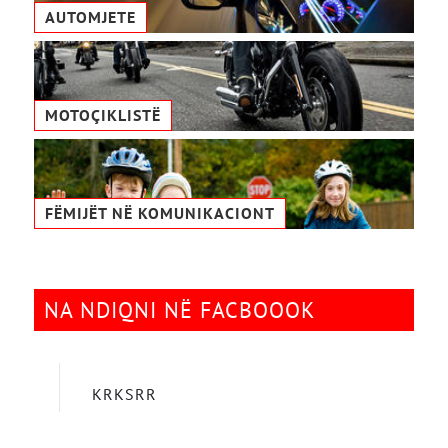
AUTOMJETE
MOTOÇIKLISTË
FËMIJËT NË KOMUNIKACIONТ
NA NDIQNI NË FACBOOOK
KRKSRR