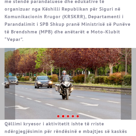
me stendë parandaluese dhe edukative të
organizuar nga Këshilli Republikan për Siguri në
Komunikacionin Rrugor (KRSKRR), Departamenti i
Parandalimit i SPB Shkup pranë Ministrisë së Punëve
të Brendshme (MPB) dhe anëtarët e Moto-Klubit
“Vepar”.
Qëllimi kryesor i aktivitetit ishte të rriste
ndërgjegjësimin për rëndësinë e mbajtjes së kaskës