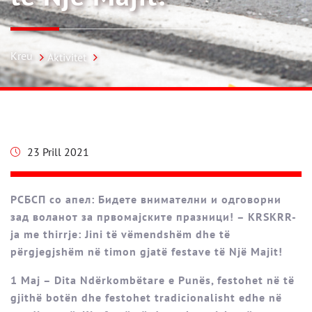
Kreu
Aktivitet
23 Prill 2021
РСБСП со апел: Бидете внимателни и одговорни
зад воланот за првомајските празници! – KRSKRR-
ja me thirrje: Jini të vëmendshëm dhe të
përgjegjshëm në timon gjatë festave të Një Majit!
1 Maj – Dita Ndërkombëtare e Punës, festohet në të
gjithë botën dhe festohet tradicionalisht edhe në