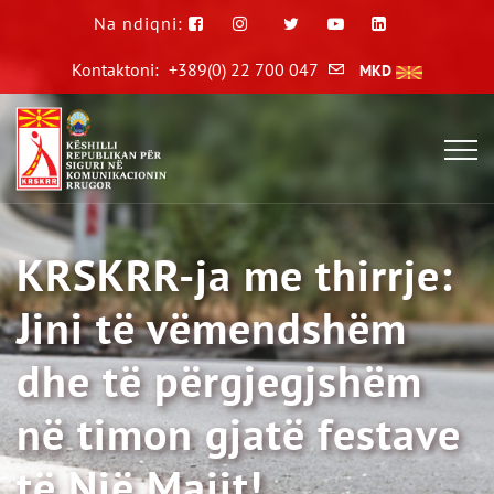
Na ndiqni:
Kontaktoni:
+389(0) 22 700 047
MKD
KRSKRR-ja me thirrje:
Jini të vëmendshëm
dhe të përgjegjshëm
në timon gjatë festave
të Një Majit!