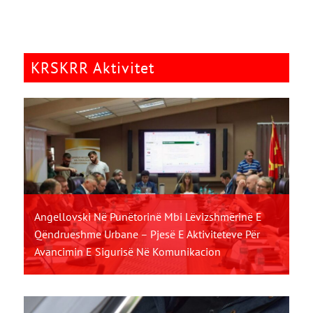
KRSKRR Aktivitet
Angellovski Në Punëtorinë Mbi Lëvizshmërinë E
Qëndrueshme Urbane – Pjesë E Aktiviteteve Për
Avancimin E Sigurisë Në Komunikacion