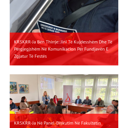
KRSKRR-Ja Bën Thirrje: Jini Të Kujdesshëm Dhe Të
Përgjegjshëm Në Komunikacion Për Fundjavën E
Zgjatur Të Festës
KRSKRR-Ja Në Panel-Diskutim Në Fakultetin