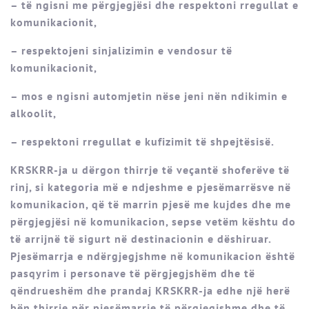
– të ngisni me përgjegjësi dhe respektoni rregullat e
komunikacionit,
– respektojeni sinjalizimin e vendosur të
komunikacionit,
– mos e ngisni automjetin nëse jeni nën ndikimin e
alkoolit,
– respektoni rregullat e kufizimit të shpejtësisë.
KRSKRR-ja u dërgon thirrje të veçantë shoferëve të
rinj, si kategoria më e ndjeshme e pjesëmarrësve në
komunikacion, që të marrin pjesë me kujdes dhe me
përgjegjësi në komunikacion, sepse vetëm kështu do
të arrijnë të sigurt në destinacionin e dëshiruar.
Pjesëmarrja e ndërgjegjshme në komunikacion është
pasqyrim i personave të përgjegjshëm dhe të
qëndrueshëm dhe prandaj KRSKRR-ja edhe një herë
bën thirrje për pjesëmarrje të përgjegjshme dhe të