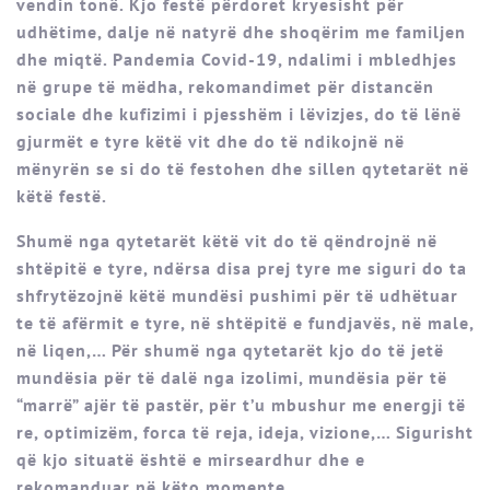
vendin tonë. Kjo festë përdoret kryesisht për
udhëtime, dalje në natyrë dhe shoqërim me familjen
dhe miqtë. Pandemia Covid-19, ndalimi i mbledhjes
në grupe të mëdha, rekomandimet për distancën
sociale dhe kufizimi i pjesshëm i lëvizjes, do të lënë
gjurmët e tyre këtë vit dhe do të ndikojnë në
mënyrën se si do të festohen dhe sillen qytetarët në
këtë festë.
Shumë nga qytetarët këtë vit do të qëndrojnë në
shtëpitë e tyre, ndërsa disa prej tyre me siguri do ta
shfrytëzojnë këtë mundësi pushimi për të udhëtuar
te të afërmit e tyre, në shtëpitë e fundjavës, në male,
në liqen,… Për shumë nga qytetarët kjo do të jetë
mundësia për të dalë nga izolimi, mundësia për të
“marrë” ajër të pastër, për t’u mbushur me energji të
re, optimizëm, forca të reja, ideja, vizione,… Sigurisht
që kjo situatë është e mirseardhur dhe e
rekomanduar në këto momente.