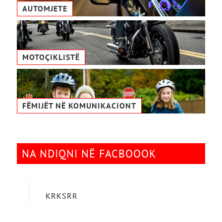
AUTOMJETE
MOTOÇIKLISTË
FËMIJËT NË KOMUNIKACIONТ
NA NDIQNI NË FACBOOOK
KRKSRR