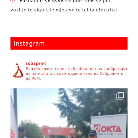
Fushata e KRSKRR-së dhe MPB-së për
vozitje të sigurt të mjeteve të lehta elektrike
Instagram
rsbspmk
Републичкиот совет за безбедност на сообраќајот
на патиштата е советодавно тело на Собранието
на РСМ.