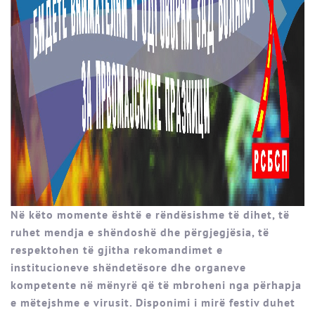
Në këto momente është e rëndësishme të dihet, të
ruhet mendja e shëndoshë dhe përgjegjësia, të
respektohen të gjitha rekomandimet e
institucioneve shëndetësore dhe organeve
kompetente në mënyrë që të mbroheni nga përhapja
e mëtejshme e virusit. Disponimi i mirë festiv duhet