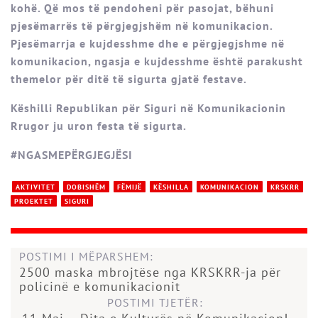
kohë. Që mos të pendoheni për pasojat, bëhuni
pjesëmarrës të përgjegjshëm në komunikacion.
Pjesëmarrja e kujdesshme dhe e përgjegjshme në
komunikacion, ngasja e kujdesshme është parakusht
themelor për ditë të sigurta gjatë festave.
Këshilli Republikan për Siguri në Komunikacionin
Rrugor ju uron festa të sigurta.
#NGASMEPËRGJEGJËSI
AKTIVITET
DOBISHËM
FËMIJË
KËSHILLA
KOMUNIKACION
KRSKRR
PROEKTET
SIGURI
POSTIMI I MËPARSHEM:
2500 maska mbrojtëse nga KRSKRR-ja për
policinë e komunikacionit
POSTIMI TJETËR: