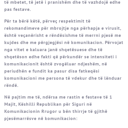
të mbetet, të jetë i pranishëm dhe të vazhdojë edhe
pas festave.
Për ta bërë këtë, përveç respektimit të
rekomandimeve për mbrojtje nga përhapja e virusit,
është veçanërisht e rëndësishme të merrni pjesë me
kujdes dhe me përgjegjësi në komunikacion. Përvojat
nga vitet e kaluara janë shqetësuese dhe të
shqetëson edhe fakti që përkundër se intensiteti i
komunikacionit është zvogëluar ndjeshëm, në
periudhën e fundit ka pasur disa fatkeqësi
komunikacioni me persona të vdekur dhe të lënduar
rëndë.
Në pajtim me të, ndërsa me rastin e festave të 1
Majit, Këshilli Republikan për Siguri në
Komunikacionin Rrugor u bën thirrje të gjithë
pjesëmarrësve në komunikacion: