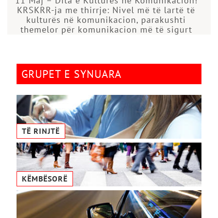
11 Maj – Dita e Kulturës në Komunikacion!
KRSKRR-ja me thirrje: Nivel më të lartë të
kulturës në komunikacion, parakushti
themelor për komunikacion më të sigurt
GRUPET E SYNUARA
TË RINJTË
KËMBËSORË