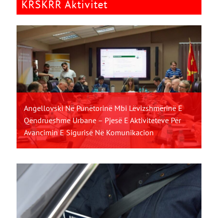
KRSKRR Aktivitet
Angellovski Në Punëtorinë Mbi Lëvizshmërinë E
Qëndrueshme Urbane – Pjesë E Aktiviteteve Për
Avancimin E Sigurisë Në Komunikacion