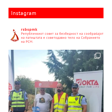
Instagram
rsbspmk
Републичкиот совет за безбедност на сообраќајот
на патиштата е советодавно тело на Собранието
на РСМ.