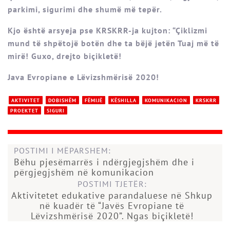
parkimi, sigurimi dhe shumë më tepër.
Kjo është arsyeja pse KRSKRR-ja kujton: “Çiklizmi
mund të shpëtojë botën dhe ta bëjë jetën Tuaj më të
mirë! Guxo, drejto biçikletë!
Java Evropiane e Lëvizshmërisë 2020!
AKTIVITET
DOBISHËM
FËMIJË
KËSHILLA
KOMUNIKACION
KRSKRR
PROEKTET
SIGURI
POSTIMI I MËPARSHEM:
Bëhu pjesëmarrës i ndërgjegjshëm dhe i
përgjegjshëm në komunikacion
POSTIMI TJETËR:
Aktivitetet edukative parandaluese në Shkup
në kuadër të “Javës Evropiane të
Lëvizshmërisë 2020”. Ngas biçikletë!