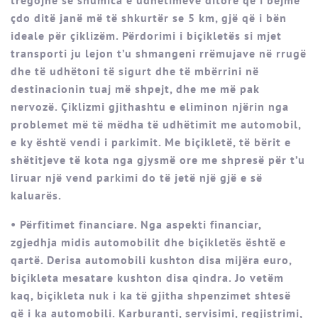
tregojnë se shumica e udhëtimeve ditore që i bëjmë
çdo ditë janë më të shkurtër se 5 km, gjë që i bën
ideale për çiklizëm. Përdorimi i biçikletës si mjet
transporti ju lejon t’u shmangeni rrëmujave në rrugë
dhe të udhëtoni të sigurt dhe të mbërrini në
destinacionin tuaj më shpejt, dhe me më pak
nervozë. Çiklizmi gjithashtu e eliminon njërin nga
problemet më të mëdha të udhëtimit me automobil,
e ky është vendi i parkimit. Me biçikletë, të bërit e
shëtitjeve të kota nga gjysmë ore me shpresë për t’u
liruar një vend parkimi do të jetë një gjë e së
kaluarës.
• Përfitimet financiare. Nga aspekti financiar,
zgjedhja midis automobilit dhe biçikletës është e
qartë. Derisa automobili kushton disa mijëra euro,
biçikleta mesatare kushton disa qindra. Jo vetëm
kaq, biçikleta nuk i ka të gjitha shpenzimet shtesë
që i ka automobili. Karburanti, servisimi, regjistrimi,