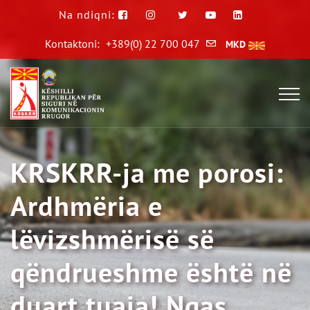
Na ndiqni:
Kontaktoni:
+389(0) 22 700 047
MKD
KRSKRR-ja me porosi:
Ardhmëria e
lëvizshmërisë së
qëndrueshme është në
duart tuaja! Ngas