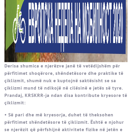
Derisa shumica e njerëzve janë të vetëdijshëm për
përfitimet shoqërore, shëndetësore dhe praktike të
çiklizmit, shumë nuk e kuptojnë saktësisht se sa
çiklizmi mund të ndikojë në cilësinë e jetës së tyre.
Prandaj, KRSKRR-ja ndan disa kontribute kryesore të
çiklizmit:
• Së pari dhe më kryesorja, duhet të theksohen
përfitimet shëndetësore të çiklizmit. Është e njohur
se njerëzit që përfshijnë aktivitete fizike në jetën e