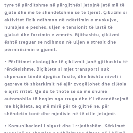
tyre të përditshme në përgjithësi jetojnë jetë më të
gjatë dhe më të shëndetshme se të tjerët. Çiklizmi si
aktivitet fizik ndihmon në ndërtimin e muskujve,
humbjen e peshës, uljen e tensionit të lartë të
gjakut dhe forcimin e zemrës. Gjithashtu, çiklizmi
është treguar se ndihmon në uljen e stresit dhe
përmirësimin e gjumit.
• Përfitimet ekologjike të çiklizmit janë gjithashtu të
rëndësishme. Biçikleta si mjet transporti nuk
shpenzon lëndë djegëse fosile, dhe kështu niveli i
gazrave të shkarkimit në ajër zvogëlohet dhe cilësia
e ajrit rritet. Që do të thotë se sa më shumë
automobila të heqim nga rruga dhe t’i zëvendësojmë
me biçikleta, aq më mirë për të gjithë ne, për
shëndetin tonë dhe mjedisin në të cilin jetojmë.
• Komunikacioni i sigurt dhe i rrjedhshëm. Kërkimet