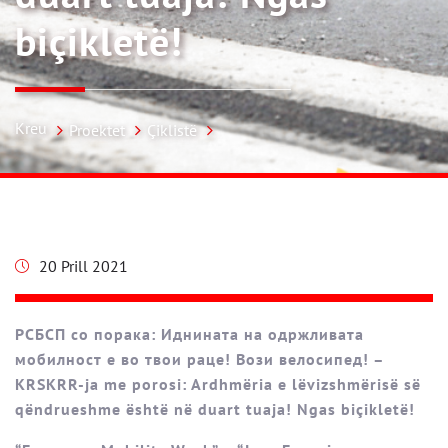
biçikletë!
Kreu
Proektet
Çiklistë
20 Prill 2021
РСБСП со порака: Иднината на одржливата
мобилност е во твои раце! Вози велосипед! –
KRSKRR-ja me porosi: Ardhmëria e lëvizshmërisë së
qëndrueshme është në duart tuaja! Ngas biçikletë!