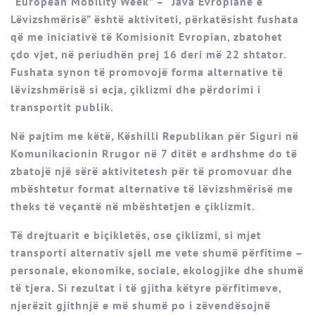
“European Mobility Week” – “Java Evropiane e
Lëvizshmërisë” është aktiviteti, përkatësisht fushata
që me iniciativë të Komisionit Evropian, zbatohet
çdo vjet, në periudhën prej 16 deri më 22 shtator.
Fushata synon të promovojë forma alternative të
lëvizshmërisë si ecja, çiklizmi dhe përdorimi i
transportit publik.
Në pajtim me këtë, Këshilli Republikan për Siguri në
Komunikacionin Rrugor në 7 ditët e ardhshme do të
zbatojë një sërë aktivitetesh për të promovuar dhe
mbështetur format alternative të lëvizshmërisë me
theks të veçantë në mbështetjen e çiklizmit.
Të drejtuarit e biçikletës, ose çiklizmi, si mjet
transporti alternativ sjell me vete shumë përfitime –
personale, ekonomike, sociale, ekologjike dhe shumë
të tjera. Si rezultat i të gjitha këtyre përfitimeve,
njerëzit gjithnjë e më shumë po i zëvendësojnë