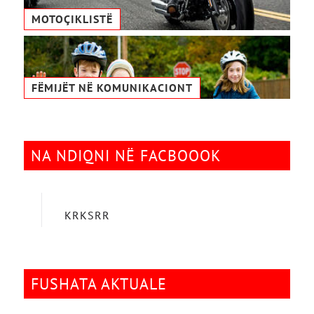
MOTOÇIKLISTË
FËMIJËT NË KOMUNIKACIONТ
NA NDIQNI NË FACBOOOK
KRKSRR
FUSHATA AKTUALE