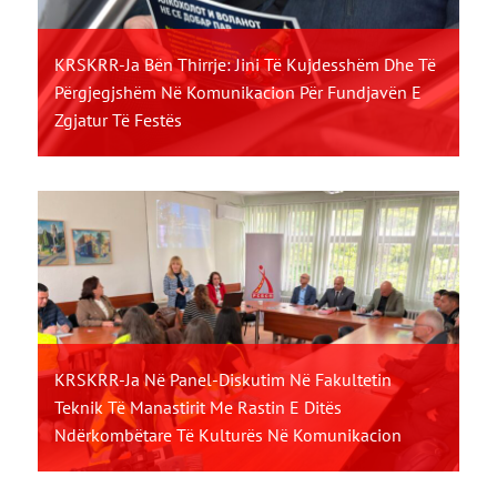
KRSKRR-Ja Bën Thirrje: Jini Të Kujdesshëm Dhe Të
Përgjegjshëm Në Komunikacion Për Fundjavën E
Zgjatur Të Festës
KRSKRR-Ja Në Panel-Diskutim Në Fakultetin
Teknik Të Manastirit Me Rastin E Ditës
Ndërkombëtare Të Kulturës Në Komunikacion