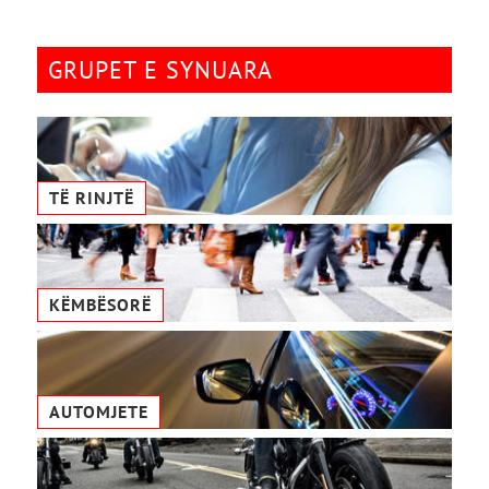
GRUPET E SYNUARA
TË RINJTË
KËMBËSORË
AUTOMJETE