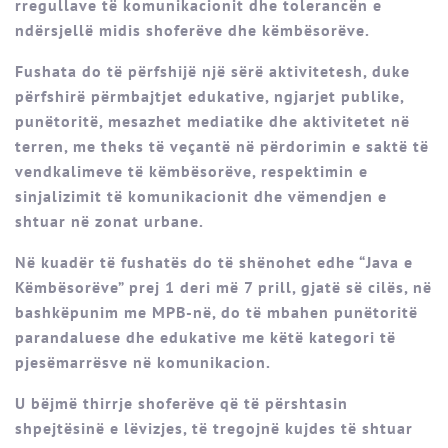
rregullave të komunikacionit dhe tolerancën e
ndërsjellë midis shoferëve dhe këmbësorëve.
Fushata do të përfshijë një sërë aktivitetesh, duke
përfshirë përmbajtjet edukative, ngjarjet publike,
punëtoritë, mesazhet mediatike dhe aktivitetet në
terren, me theks të veçantë në përdorimin e saktë të
vendkalimeve të këmbësorëve, respektimin e
sinjalizimit të komunikacionit dhe vëmendjen e
shtuar në zonat urbane.
Në kuadër të fushatës do të shënohet edhe “Java e
Këmbësorëve” prej 1 deri më 7 prill, gjatë së cilës, në
bashkëpunim me MPB-në, do të mbahen punëtoritë
parandaluese dhe edukative me këtë kategori të
pjesëmarrësve në komunikacion.
U bëjmë thirrje shoferëve që të përshtasin
shpejtësinë e lëvizjes, të tregojnë kujdes të shtuar