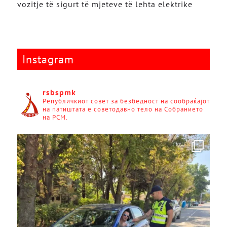
vozitje të sigurt të mjeteve të lehta elektrike
Instagram
rsbspmk
Републичкиот совет за безбедност на сообраќајот
на патиштата е советодавно тело на Собранието
на РСМ.