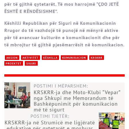
për të gjithë qytetarët. Të mos harrojmë “ÇDO JETË
ËSHTË E RËNDËSISHME”.
Këshilli Republikan për Siguri në Komunikacionin
Rrugor do të vazhdojë të punojë në mënyrë aktive
për të avancuar kulturën e komunikacionit dhe për
të mbrojtur të gjithë pjesëmarrësit në komunikacion.
AKSION
AKTIVITET
KËSHILLA
KOMUNIKACION
KRSKRR
PROEKTET
SIGURI
POSTIMI I MËPARSHEM:
KRSKRR-ja dhe Moto-Klubi “Vepar”
nga Shkupi me Memorandum të
Bashkëpunimit për komunikacion
më të sigurt
POSTIMI TJETËR:
KRSKRR-ja në Strumicë me ligjëratë
edukative për qytetarët e moshuar