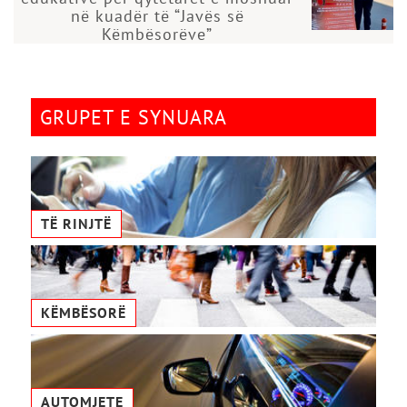
në kuadër të “Javës së
Këmbësorëve”
GRUPET E SYNUARA
TË RINJTË
KËMBËSORË
AUTOMJETE