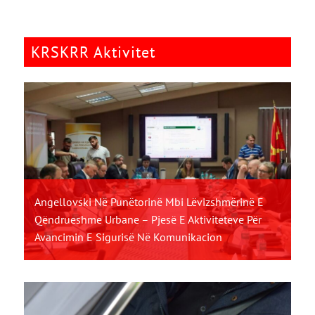
KRSKRR Aktivitet
Angellovski Në Punëtorinë Mbi Lëvizshmërinë E
Qëndrueshme Urbane – Pjesë E Aktiviteteve Për
Avancimin E Sigurisë Në Komunikacion