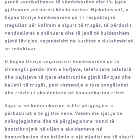
pranë vendkalimeve të këmbësorëve dhe t’u japin
gjithmonë përparësi këmbësorëve. Njëkohësisht, u
bëjmë thirrje këmbësorëve që t’i respektojnë
rregullat për kalimin e sigurt të rrugës, të përdorin
vendkalimet e shënuara dhe të jenë të kujdesshëm
gjatë lëvizjes, veçanërisht në kushtet e dukshmërisë
së reduktuar.
U bëjmë thirrje veçanërisht këmbësorëve që të
shmangin përdorimin e kufjeve, telefonave celularë
dhe pajisjeve të tjera elektronike gjatë lëvizjes dhe
kalimit të rrugës, pasi vëmendja e tyre zvogëlohet
dhe rreziku i aksidenteve në komunikacion rritet.
Siguria në komunikacion është përgjegjësi e
përbashkët e të gjithë neve. Vetëm me sjellje të
ndërgjegjshme dhe të përgjegjshme mund të
kontribuojmë në uljen e aksidenteve në
komunikacion dhe krijimin e një mjedisi më të sigurt