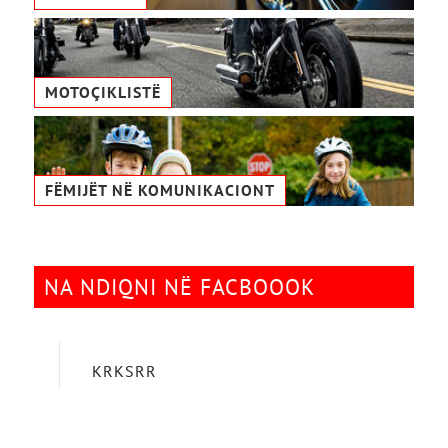
MOTOÇIKLISTË
FËMIJËT NË KOMUNIKACIONТ
NA NDIQNI NË FACBOOOK
KRKSRR