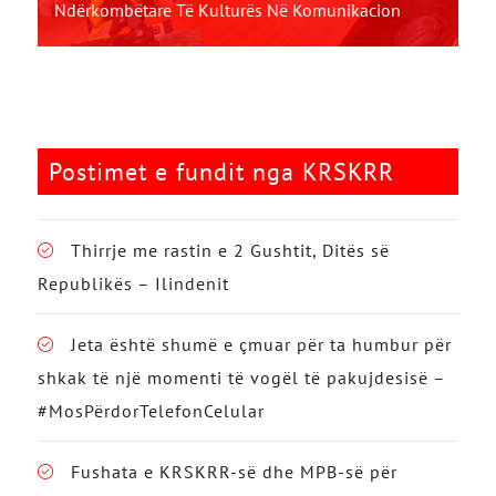
Ndërkombëtare Të Kulturës Në Komunikacion
Postimet e fundit nga KRSKRR
Thirrje me rastin e 2 Gushtit, Ditës së
Republikës – Ilindenit
Jeta është shumë e çmuar për ta humbur për
shkak të një momenti të vogël të pakujdesisë –
#MosPërdorTelefonCelular
Fushata e KRSKRR-së dhe MPB-së për