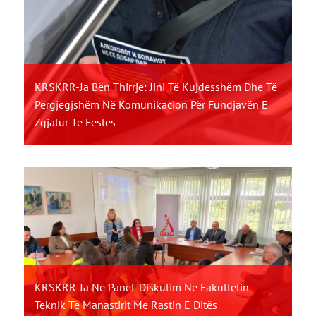
KRSKRR-Ja Bën Thirrje: Jini Të Kujdesshëm Dhe Të
Përgjegjshëm Në Komunikacion Për Fundjavën E
Zgjatur Të Festës
KRSKRR-Ja Në Panel-Diskutim Në Fakultetin
Teknik Të Manastirit Me Rastin E Ditës