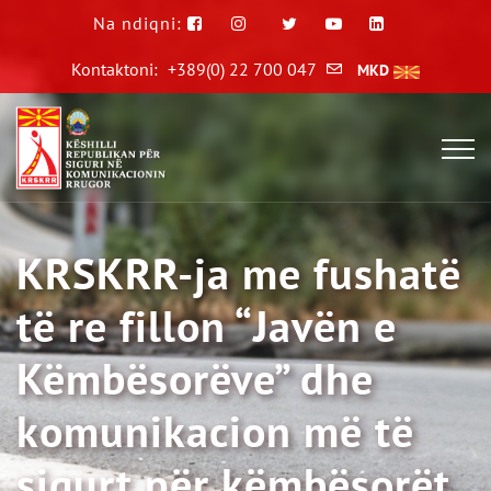
Na ndiqni:
Kontaktoni:
+389(0) 22 700 047
MKD
KRSKRR-ja me fushatë
të re fillon “Javën e
Këmbësorëve” dhe
komunikacion më të
sigurt për këmbësorët