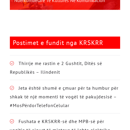
Ndërkombëtare Të Kulturës Në Komunikacion
Postimet e fundit nga KRSKRR
Thirrje me rastin e 2 Gushtit, Ditës së
Republikës – Ilindenit
Jeta është shumë e çmuar për ta humbur për
shkak të një momenti të vogël të pakujdesisë –
#MosPërdorTelefonCelular
Fushata e KRSKRR-së dhe MPB-së për