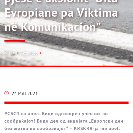
Evropiane pa Viktima
në Komunikacion”
Kreu
Aktivitet
24 Prill 2021
РСБСП со апел: Биди одговорен учесник во
сообраќајот! Биди дел од акцијата „Европски ден
без жртви во сообраќајот“ – KRSKRR-ja me apel: