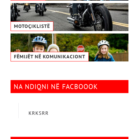
MOTOÇIKLISTË
FËMIJËT NË KOMUNIKACIONТ
NA NDIQNI NË FACBOOOK
KRKSRR