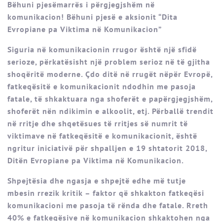
Bëhuni pjesëmarrës i përgjegjshëm në
komunikacion! Bëhuni pjesë e aksionit “Dita
Evropiane pa Viktima në Komunikacion”
Siguria në komunikacionin rrugor është një sfidë
serioze, përkatësisht një problem serioz në të gjitha
shoqëritë moderne. Çdo ditë në rrugët nëpër Evropë,
fatkeqësitë e komunikacionit ndodhin me pasoja
fatale, të shkaktuara nga shoferët e papërgjegjshëm,
shoferët nën ndikimin e alkoolit, etj. Përballë trendit
në rritje dhe shqetësues të rritjes së numrit të
viktimave në fatkeqësitë e komunikacionit, është
ngritur iniciativë për shpalljen e 19 shtatorit 2018,
Ditën Evropiane pa Viktima në Komunikacion.
Shpejtësia dhe ngasja e shpejtë edhe më tutje
mbesin rrezik kritik – faktor që shkakton fatkeqësi
komunikacioni me pasoja të rënda dhe fatale. Rreth
40% e fatkeqësive në komunikacion shkaktohen nga