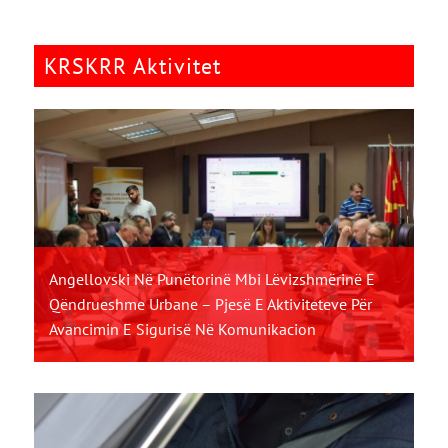
KRSKRR Aktivitet
Angellovski Në Punëtorinë Mbi Lëvizshmërinë E
Qëndrueshme Urbane – Pjesë E Aktiviteteve Për
Avancimin E Sigurisë Në Komunikacion