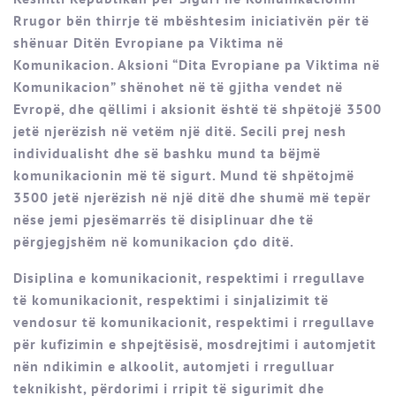
Rrugor bën thirrje të mbështesim iniciativën për të
shënuar Ditën Evropiane pa Viktima në
Komunikacion. Aksioni “Dita Evropiane pa Viktima në
Komunikacion” shënohet në të gjitha vendet në
Evropë, dhe qëllimi i aksionit është të shpëtojë 3500
jetë njerëzish në vetëm një ditë. Secili prej nesh
individualisht dhe së bashku mund ta bëjmë
komunikacionin më të sigurt. Mund të shpëtojmë
3500 jetë njerëzish në një ditë dhe shumë më tepër
nëse jemi pjesëmarrës të disiplinuar dhe të
përgjegjshëm në komunikacion çdo ditë.
Disiplina e komunikacionit, respektimi i rregullave
të komunikacionit, respektimi i sinjalizimit të
vendosur të komunikacionit, respektimi i rregullave
për kufizimin e shpejtësisë, mosdrejtimi i automjetit
nën ndikimin e alkoolit, automjeti i rregulluar
teknikisht, përdorimi i rripit të sigurimit dhe