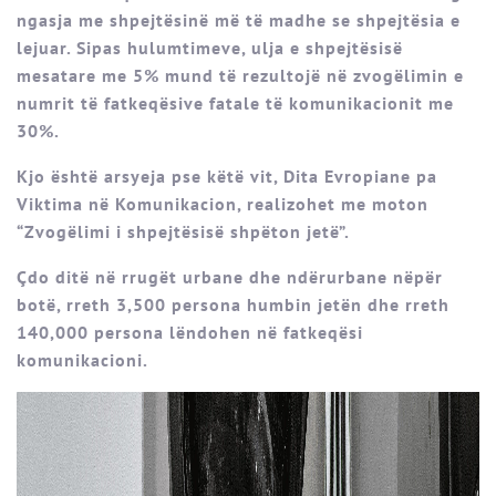
ngasja me shpejtësinë më të madhe se shpejtësia e
lejuar. Sipas hulumtimeve, ulja e shpejtësisë
mesatare me 5% mund të rezultojë në zvogëlimin e
numrit të fatkeqësive fatale të komunikacionit me
30%.
Kjo është arsyeja pse këtë vit, Dita Evropiane pa
Viktima në Komunikacion, realizohet me moton
“Zvogëlimi i shpejtësisë shpëton jetë”.
Çdo ditë në rrugët urbane dhe ndërurbane nëpër
botë, rreth 3,500 persona humbin jetën dhe rreth
140,000 persona lëndohen në fatkeqësi
komunikacioni.