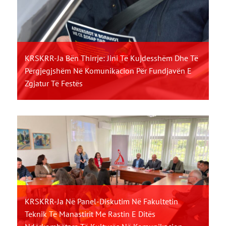
KRSKRR-Ja Bën Thirrje: Jini Të Kujdesshëm Dhe Të
Përgjegjshëm Në Komunikacion Për Fundjavën E
Zgjatur Të Festës
KRSKRR-Ja Në Panel-Diskutim Në Fakultetin
Teknik Të Manastirit Me Rastin E Ditës