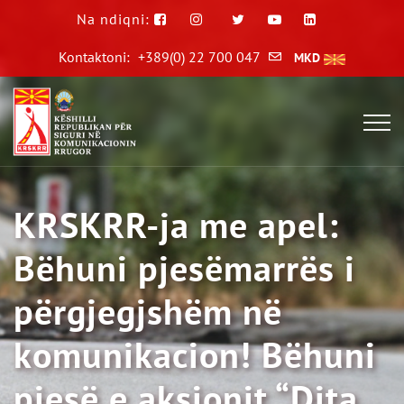
Na ndiqni:
Kontaktoni:
+389(0) 22 700 047
MKD
KRSKRR-ja me apel:
Bëhuni pjesëmarrës i
përgjegjshëm në
komunikacion! Bëhuni
pjesë e aksionit “Dita