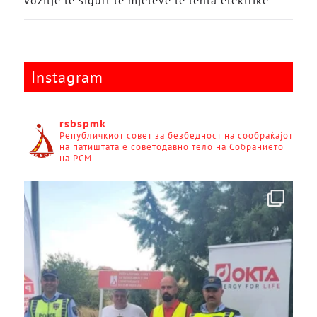
vozitje të sigurt të mjeteve të lehta elektrike
Instagram
rsbspmk
Републичкиот совет за безбедност на сообраќајот
на патиштата е советодавно тело на Собранието
на РСМ.