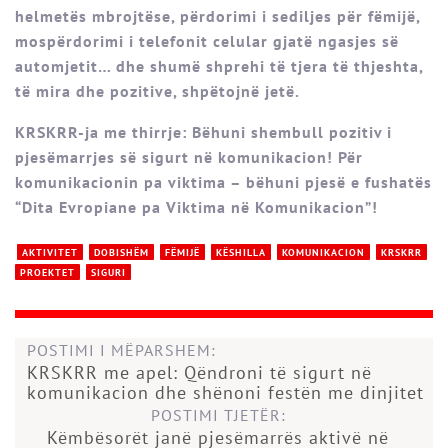
helmetës mbrojtëse, përdorimi i sediljes për fëmijë,
mospërdorimi i telefonit celular gjatë ngasjes së
automjetit… dhe shumë shprehi të tjera të thjeshta,
të mira dhe pozitive, shpëtojnë jetë.
KRSKRR-ja me thirrje: Bëhuni shembull pozitiv i
pjesëmarrjes së sigurt në komunikacion! Për
komunikacionin pa viktima – bëhuni pjesë e fushatës
“Dita Evropiane pa Viktima në Komunikacion”!
AKTIVITET
DOBISHËM
FËMIJË
KËSHILLA
KOMUNIKACION
KRSKRR
PROEKTET
SIGURI
POSTIMI I MËPARSHEM:
KRSKRR me apel: Qëndroni të sigurt në
komunikacion dhe shënoni festën me dinjitet
POSTIMI TJETËR:
Këmbësorët janë pjesëmarrës aktivë në