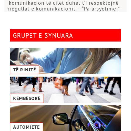
komunikacion të cilët duhet t’i respektojnë
rregullat e komunikacionit – “Pa arsyetime!”
GRUPET E SYNUARA
TË RINJTË
KËMBËSORË
AUTOMJETE